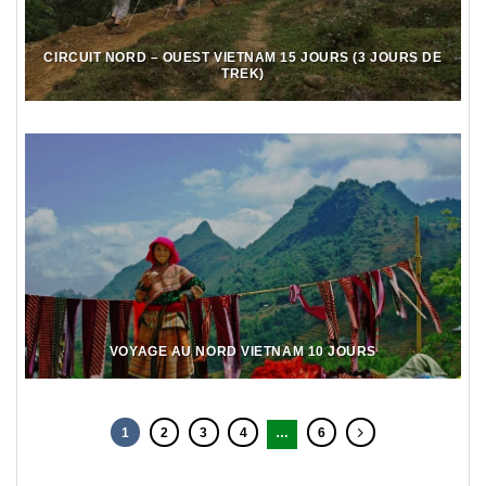
CIRCUIT NORD – OUEST VIETNAM 15 JOURS (3 JOURS DE
TREK)
VOYAGE AU NORD VIETNAM 10 JOURS
1
2
3
4
…
6