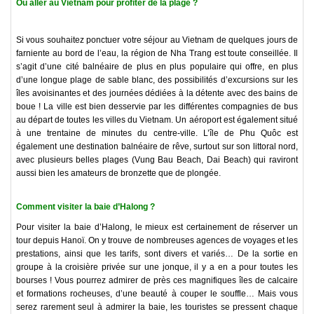
Où aller au Vietnam pour profiter de la plage ?
Si vous souhaitez ponctuer votre séjour au Vietnam de quelques jours de
farniente au bord de l’eau, la région de Nha Trang est toute conseillée. Il
s’agit d’une cité balnéaire de plus en plus populaire qui offre, en plus
d’une longue plage de sable blanc, des possibilités d’excursions sur les
îles avoisinantes et des journées dédiées à la détente avec des bains de
boue ! La ville est bien desservie par les différentes compagnies de bus
au départ de toutes les villes du Vietnam. Un aéroport est également situé
à une trentaine de minutes du centre-ville. L’île de Phu Quôc est
également une destination balnéaire de rêve, surtout sur son littoral nord,
avec plusieurs belles plages (Vung Bau Beach, Dai Beach) qui raviront
aussi bien les amateurs de bronzette que de plongée.
Comment visiter la baie d’Halong ?
Pour visiter la baie d’Halong, le mieux est certainement de réserver un
tour depuis Hanoï. On y trouve de nombreuses agences de voyages et les
prestations, ainsi que les tarifs, sont divers et variés… De la sortie en
groupe à la croisière privée sur une jonque, il y a en a pour toutes les
bourses ! Vous pourrez admirer de près ces magnifiques îles de calcaire
et formations rocheuses, d’une beauté à couper le souffle… Mais vous
serez rarement seul à admirer la baie, les touristes se pressent chaque