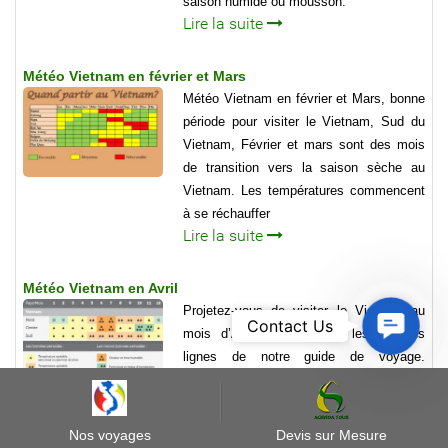
saison humide ou mousson.
Lire la suite
Météo Vietnam en février et Mars
Météo Vietnam en février et Mars, bonne
période pour visiter le Vietnam, Sud du
Vietnam, Février et mars sont des mois
de transition vers la saison sèche au
Vietnam. Les températures commencent
à se réchauffer
Lire la suite
Météo Vietnam en Avril
Projetez-vous de visiter le Vietnam au
Contact
Contact Us
mois d’Avril ? Parcourez les grandes
Us
lignes de notre guide de voyage.
Découvrez-y les conditions climatiques
en général
Lire la suite
Nos voyages
Devis sur Mesure