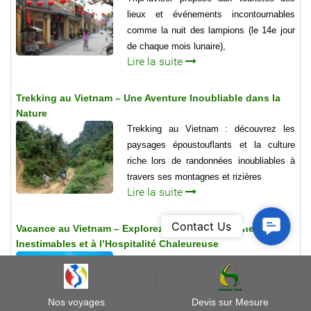
lieux et événements incontournables
comme la nuit des lampions (le 14e jour
de chaque mois lunaire),
Lire la suite
Trekking au Vietnam – Une Aventure Inoubliable dans la
Nature
Trekking au Vietnam : découvrez les
paysages époustouflants et la culture
riche lors de randonnées inoubliables à
travers ses montagnes et rizières
Lire la suite
Contact
Contact Us
Vacance au Vietnam – Explorez un Pays aux Richesses
Us
Inestimables et à l’Hospitalité Chaleureuse
Vacance au Vietnam : Découvrez les
paysages époustouflants, la culture riche
et la cuisine délicieuse. Planifiez votre
Nos voyages
Devis sur Mesure
aventure inoubliable dès aujourd'hui !