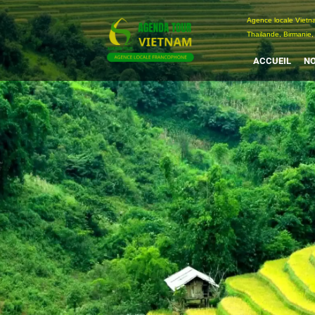
Passer
Agence locale Vi
au
Thailande, Birmanie,
contenu
ACCUEIL
NO