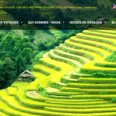
etnam, VOYAGE SUR MESURE FRANCOPHONE 100% VIETNAM, Laos, Cambodge,
 Chine
S VOYAGES
QUI SOMMES - NOUS
GUIDES DE VOYAGES
BL