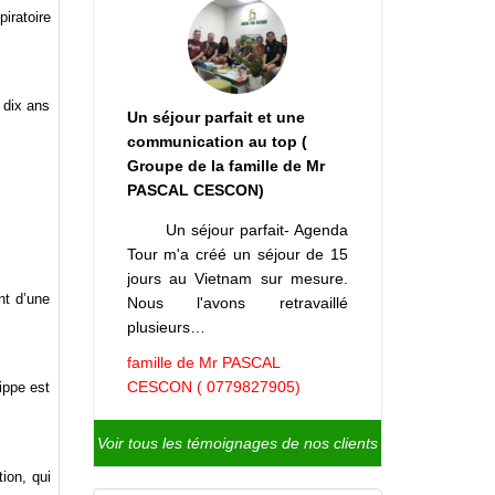
iratoire
 dix ans
Un séjour parfait et une
communication au top (
Groupe de la famille de Mr
PASCAL CESCON)
Un séjour parfait- Agenda
Tour m'a créé un séjour de 15
jours au Vietnam sur mesure.
nt d’une
Nous l'avons retravaillé
plusieurs…
famille de Mr PASCAL
CESCON ( 0779827905)
ippe est
Voir tous les témoignages de nos clients
ion, qui