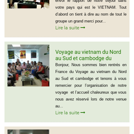
envoi le rapport de notre séjour dans
votre pays qui est le VIETNAM. Tout
d’abord on tient à dire au nom de tout le
groupe un grand merci pour...
Lire la suite
Voyage au vietnam du Nord
au Sud et cambodge du
groupe de Emilie CHAU – 6
Bonjour, Nous sommes bien rentrés en
personnes (21 jours)
France du Voyage au vietnam du Nord
au Sud et cambodge et tenons à vous
remercier pour l’organisation de notre
voyage et l’accueil chaleureux que vous
nous avez réservé lors de notre venue
au...
Lire la suite