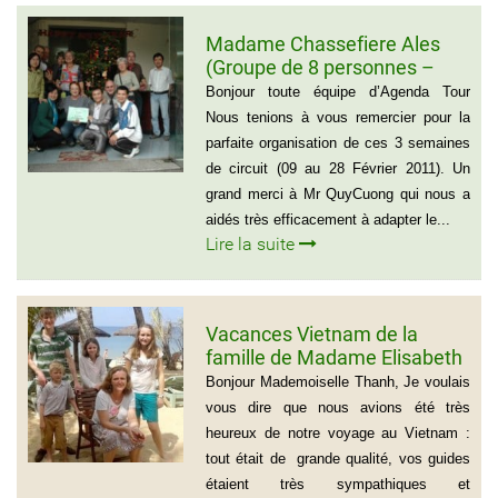
Madame Chassefiere Ales
(Groupe de 8 personnes –
Voyage du Nord au Sud
Bonjour toute équipe d’Agenda Tour
Vietnam)
Nous tenions à vous remercier pour la
parfaite organisation de ces 3 semaines
de circuit (09 au 28 Février 2011). Un
grand merci à Mr QuyCuong qui nous a
aidés très efficacement à adapter le...
Lire la suite
Vacances Vietnam de la
famille de Madame Elisabeth
DE LAUBESPIN (6 personnes)
Bonjour Mademoiselle Thanh, Je voulais
vous dire que nous avions été très
heureux de notre voyage au Vietnam :
tout était de grande qualité, vos guides
étaient très sympathiques et