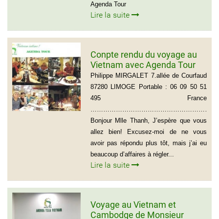
Agenda Tour
Lire la suite
Conpte rendu du voyage au
Vietnam avec Agenda Tour
du groupe de Mr Philippe
Philippe MIRGALET 7.allée de Courfaud
MIRGALET (15 personnes)
87280 LIMOGE Portable : 06 09 50 51
495 France
………………………………………………………
Bonjour Mlle Thanh, J’espère que vous
allez bien! Excusez-moi de ne vous
avoir pas répondu plus tôt, mais j’ai eu
beaucoup d’affaires à régler...
Lire la suite
Voyage au Vietnam et
Cambodge de Monsieur