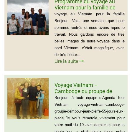
Programme du voyage au
Vietnam pour la famille de
Mme BEAUGRAND
voyage au Vietnam pour la famille
Bonjour Voici une semaine que nous
sommes rentrés et nous avons repris le
travail. Nous gardons encore de très
belles images de notre voyage dans le
nord Vietnam, c’était magnifique, avec
de très beaux...
Lire la suite
Voyage Vietnam –
Cambodge du groupe de
madame et Monsieur
Bonjour à toute équipe d’Agenda Tour
DEMBOUR JEAN-PIERRE (55
Vietnam voyage-vietnam-cambodge-
jours sur place)
groupe-dembour-jean-pierre-55-jours-sur-
place Je vous remercie vivement pour
votre mail du 19 avril dernier et pour la
photo qui y était jointe (pour votre