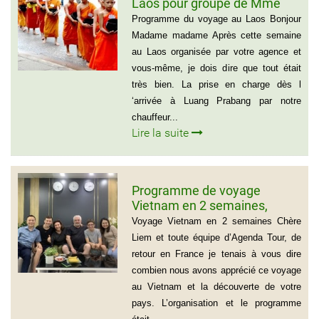
Laos pour groupe de Mme
Samul Le Vourch, 7
Programme du voyage au Laos Bonjour
personnes
Madame madame Après cette semaine
au Laos organisée par votre agence et
vous-même, je dois dire que tout était
très bien. La prise en charge dès l
‘arrivée à Luang Prabang par notre
chauffeur...
Lire la suite
Programme de voyage
Vietnam en 2 semaines,
Famille Jean Pierre Massias
Voyage Vietnam en 2 semaines Chère
Liem et toute équipe d’Agenda Tour, de
retour en France je tenais à vous dire
combien nous avons apprécié ce voyage
au Vietnam et la découverte de votre
pays. L’organisation et le programme