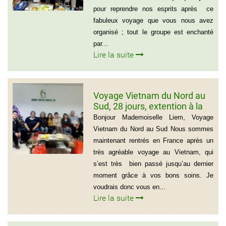
pour reprendre nos esprits après ce
fabuleux voyage que vous nous avez
organisé ; tout le groupe est enchanté
par...
Lire la suite
Voyage Vietnam du Nord au
Sud, 28 jours, extention à la
plage de Muine du groupe de
Bonjour Mademoiselle Liem, Voyage
Mr Thierry Voinier
Vietnam du Nord au Sud Nous sommes
maintenant rentrés en France après un
très agréable voyage au Vietnam, qui
s’est très bien passé jusqu’au dernier
moment grâce à vos bons soins. Je
voudrais donc vous en...
Lire la suite