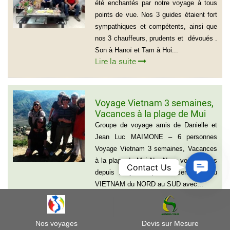
été enchantés par notre voyage à tous
points de vue. Nos 3 guides étaient fort
sympathiques et compétents, ainsi que
nos 3 chauffeurs, prudents et dévoués .
Son à Hanoï et Tam à Hoi...
Lire la suite
Voyage Vietnam 3 semaines,
Vacances à la plage de Mui
Ne
Groupe de voyage amis de Danielle et
Jean Luc MAIMONE – 6 personnes
Voyage Vietnam 3 semaines, Vacances
à la plage de Mui Ne: Nous voici rentrés
Contact
Contact Us
depuis 15 jours après 5 semaines au
Us
VIETNAM du NORD au SUD avec...
Lire la suite
Nos voyages
Devis sur Mesure