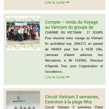
Lire la suite
Compte – rendu du Voyage
au Vietnam du groupe de
Madame ANNA BOVO
CHARME DU VIETNAM : 17 JOURS
(Groupe de 21 personnes) –
Pour résumer notre voyage au Vietnam
Français
fin avril/début mai, 16N/17J, en partant
de HANOI pour finir à HCM Ville,
j’aimerais d’abord adresser nos
félicitations à Mr CUONG, Directeur
d’Agenda Tour, pour l’organisation et
l’excellence...
Lire la suite
Circuit Vietnam 3 semaines,
Extention à la plage Nha
Trang, Groupe de Mr Jean-
Circuit Vietnam 3 semaines Chère