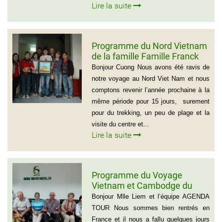
Lire la suite
Programme du Nord Vietnam
de la famille Famille Franck
Alvarez ( Voyage Vietnam
Bonjour Cuong Nous avons été ravis de
Nord 10 jours)
notre voyage au Nord Viet Nam et nous
comptons revenir l’année prochaine à la
même période pour 15 jours, surement
pour du trekking, un peu de plage et la
visite du centre et...
Lire la suite
Programme du Voyage
Vietnam et Cambodge du
group de Mr LACROIX (6
Bonjour Mlle Liem et l’équipe AGENDA
personnes)
TOUR Nous sommes bien rentrés en
France et il nous a fallu quelques jours