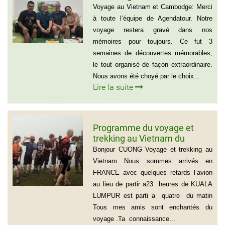
Sylvain Forest
Voyage au Vietnam et Cambodge: Merci
à toute l’équipe de Agendatour. Notre
voyage restera gravé dans nos
mémoires pour toujours. Ce fut 3
semaines de découvertes mémorables,
le tout organisé de façon extraordinaire.
Nous avons été choyé par le choix...
Lire la suite
Programme du voyage et
trekking au Vietnam du
groupe d’amis de Mr Louis
Bonjour CUONG Voyage et trekking au
COURTESOLLE (14
Vietnam Nous sommes arrivés en
personnes)
FRANCE avec quelques retards l’avion
au lieu de partir a23 heures de KUALA
LUMPUR est parti a quatre du matin
Tous mes amis sont enchantés du
voyage .Ta connaissance...