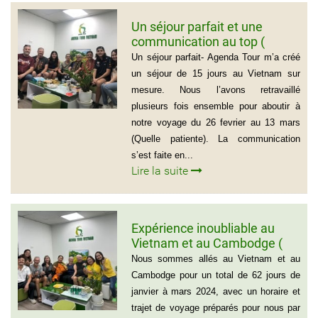
Un séjour parfait et une
communication au top (
Groupe de la famille de Mr
Un séjour parfait- Agenda Tour m’a créé
PASCAL CESCON)
un séjour de 15 jours au Vietnam sur
mesure. Nous l’avons retravaillé
plusieurs fois ensemble pour aboutir à
notre voyage du 26 fevrier au 13 mars
(Quelle patiente). La communication
s’est faite en...
Lire la suite
Expérience inoubliable au
Vietnam et au Cambodge (
Groupe de monsieur Jean
Nous sommes allés au Vietnam et au
Pierre Lapointe)
Cambodge pour un total de 62 jours de
janvier à mars 2024, avec un horaire et
trajet de voyage préparés pour nous par