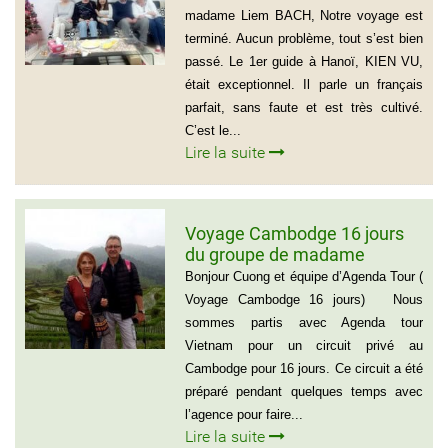
Pierre KERLING Téléphone en
madame Liem BACH, Notre voyage est
France: 06 13 01 66 06
terminé. Aucun problème, tout s’est bien
passé. Le 1er guide à Hanoï, KIEN VU,
était exceptionnel. Il parle un français
parfait, sans faute et est très cultivé.
C’est le...
Lire la suite
Voyage Cambodge 16 jours
du groupe de madame
Danielle et Monsieur Jean
Bonjour Cuong et équipe d’Agenda Tour (
Luc 0033 – 06 88 20 18 95
Voyage Cambodge 16 jours) Nous
sommes partis avec Agenda tour
Vietnam pour un circuit privé au
Cambodge pour 16 jours. Ce circuit a été
préparé pendant quelques temps avec
l’agence pour faire...
Lire la suite