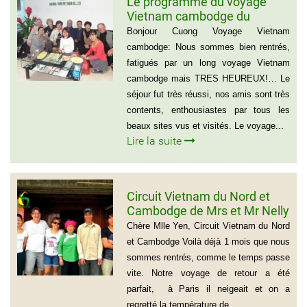
Le programme du voyage
Vietnam cambodge du
groupe de madame Anna
Bonjour Cuong Voyage Vietnam
BOVO
cambodge: Nous sommes bien rentrés,
fatigués par un long voyage Vietnam
cambodge mais TRES HEUREUX!… Le
séjour fut très réussi, nos amis sont très
contents, enthousiastes par tous les
beaux sites vus et visités. Le voyage...
Lire la suite
Circuit Vietnam du Nord et
Cambodge de Mrs et Mr Nelly
et Christian BROSSARD
Chère Mlle Yen, Circuit Vietnam du Nord
et Cambodge Voilà déjà 1 mois que nous
sommes rentrés, comme le temps passe
vite. Notre voyage de retour a été
parfait, à Paris il neigeait et on a
regretté la température de...