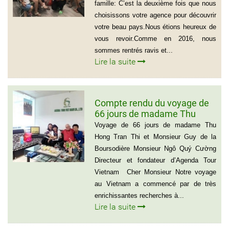
famille: C’est la deuxième fois que nous
choisissons votre agence pour découvrir
votre beau pays.Nous étions heureux de
vous revoir.Comme en 2016, nous
sommes rentrés ravis et...
Lire la suite
Compte rendu du voyage de
66 jours de madame Thu
Hong Tran Thi et Monsieur
Voyage de 66 jours de madame Thu
Guy de la Boursodière
Hong Tran Thi et Monsieur Guy de la
Boursodière Monsieur Ngô Quý Cường
Directeur et fondateur d’Agenda Tour
Vietnam Cher Monsieur Notre voyage
au Vietnam a commencé par de très
enrichissantes recherches à...
Lire la suite