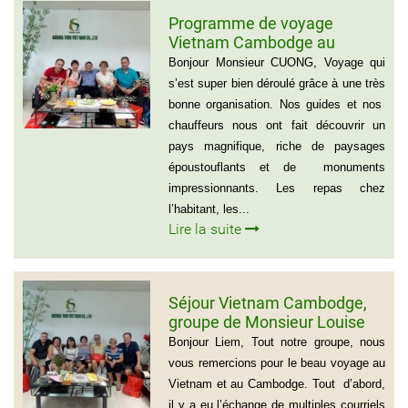
Programme de voyage
Vietnam Cambodge au
groupe de Madame CATHY et
Bonjour Monsieur CUONG, Voyage qui
les amis
s’est super bien déroulé grâce à une très
bonne organisation. Nos guides et nos
chauffeurs nous ont fait découvrir un
pays magnifique, riche de paysages
époustouflants et de monuments
impressionnants. Les repas chez
l’habitant, les...
Lire la suite
Séjour Vietnam Cambodge,
groupe de Monsieur Louise
De Seve, 3 semaines
Bonjour Liem, Tout notre groupe, nous
vous remercions pour le beau voyage au
Vietnam et au Cambodge. Tout d’abord,
il y a eu l’échange de multiples courriels