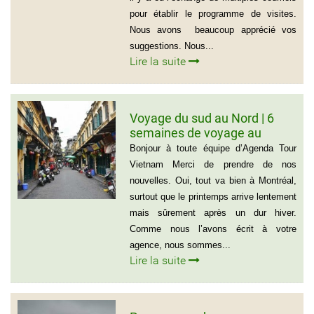
pour établir le programme de visites.
Nous avons beaucoup apprécié vos
suggestions. Nous...
Lire la suite
Voyage du sud au Nord | 6
semaines de voyage au
Vietnam – Madame
Bonjour à toute équipe d’Agenda Tour
Marguerite Côté et Monsieur
Vietnam Merci de prendre de nos
Gérald Lafleur – 001 514-355-
nouvelles. Oui, tout va bien à Montréal,
9066
surtout que le printemps arrive lentement
mais sûrement après un dur hiver.
Comme nous l’avons écrit à votre
agence, nous sommes...
Lire la suite