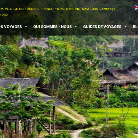
etnam, VOYAGE SUR MESURE FRANCOPHONE 100% VIETNAM, Laos, Cambodge,
 Chine
S VOYAGES
QUI SOMMES - NOUS
GUIDES DE VOYAGES
BL