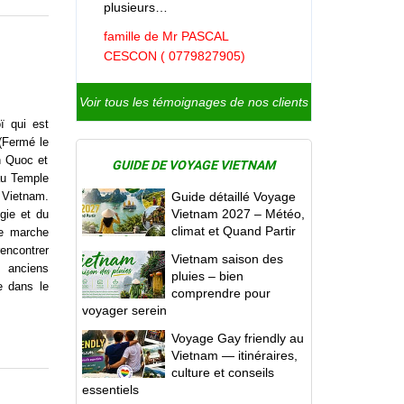
plusieurs…
famille de Mr PASCAL
CESCON ( 0779827905)
Voir tous les témoignages de nos clients
ï qui est
(Fermé le
n Quoc et
GUIDE DE VOYAGE VIETNAM
au Temple
 Vietnam.
Guide détaillé Voyage
Vietnam 2027 – Météo,
gie et du
climat et Quand Partir
e marche
encontrer
Vietnam saison des
 anciens
pluies – bien
e dans le
comprendre pour
voyager serein
Voyage Gay friendly au
Vietnam — itinéraires,
culture et conseils
essentiels