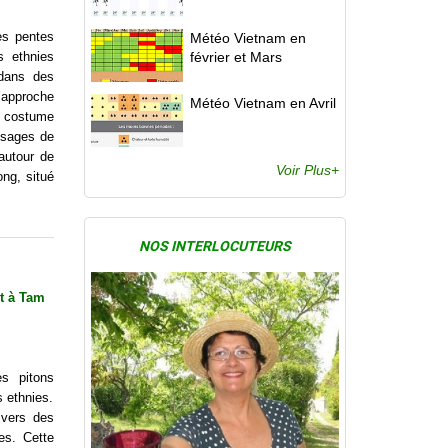
es pentes
Météo Vietnam en
s ethnies
février et Mars
dans des
’approche
Météo Vietnam en Avril
 costume
ysages de
 autour de
Voir Plus+
ong, situé
NOS INTERLOCUTEURS
it à Tam
es pitons
s ethnies.
 vers des
es. Cette