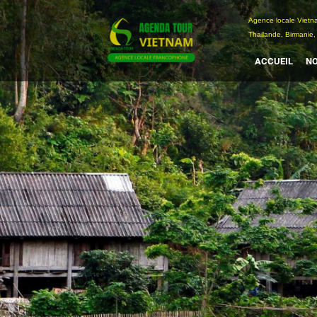
Passer
Agence locale Vi
au
Thailande, Birmanie,
contenu
ACCUEIL
NO