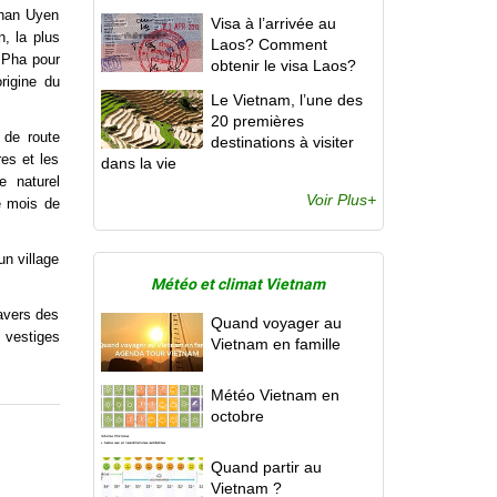
Than Uyen
Visa à l’arrivée au
, la plus
Laos? Comment
 Pha pour
obtenir le visa Laos?
rigine du
Le Vietnam, l’une des
20 premières
 de route
destinations à visiter
res et les
dans la vie
e naturel
Voir Plus+
e mois de
un village
Météo et climat Vietnam
ravers des
Quand voyager au
 vestiges
Vietnam en famille
Météo Vietnam en
octobre
Quand partir au
Vietnam ?