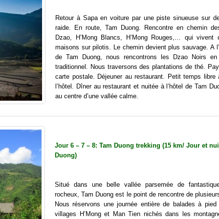
Retour à Sapa en voiture par une piste sinueuse sur d
raide. En route, Tam Duong. Rencontre en chemin de
Dzao, H’Mong Blancs, H’Mong Rouges,… qui vivent 
maisons sur pilotis. Le chemin devient plus sauvage. A l
de Tam Duong, nous rencontrons les Dzao Noirs en
traditionnel. Nous traversons des plantations de thé. Pa
carte postale. Déjeuner au restaurant. Petit temps libre
l’hôtel. Dîner au restaurant et nuitée à l’hôtel de Tam Du
au centre d’une vallée calme.
Jour 6 – 7 – 8: Tam Duong trekking (15 km/ Jour et nu
Duong)
Situé dans une belle vallée parsemée de fantastiqu
rocheux, Tam Duong est le point de rencontre de plusieur
Nous réservons une journée entière de balades à pied
villages H’Mong et Man Tien nichés dans les montagn