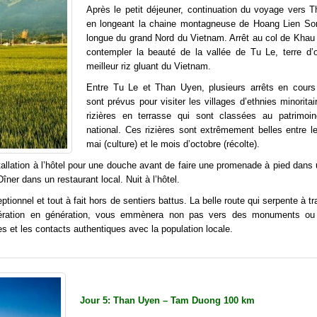
Après le petit déjeuner, continuation du voyage vers 
en longeant la chaine montagneuse de Hoang Lien Son
longue du grand Nord du Vietnam. Arrêt au col de Khau
contempler la beauté de la vallée de Tu Le, terre d’o
meilleur riz gluant du Vietnam.
Entre Tu Le et Than Uyen, plusieurs arrêts en cours
sont prévus pour visiter les villages d’ethnies minoritai
rizières en terrasse qui sont classées au patrimoin
national. Ces rizières sont extrêmement belles entre l
mai (culture) et le mois d’octobre (récolte).
stallation à l’hôtel pour une douche avant de faire une promenade à pied dans 
îner dans un restaurant local. Nuit à l’hôtel.
onnel et tout à fait hors de sentiers battus. La belle route qui serpente à t
nération en génération, vous emmènera non pas vers des monuments ou
es et les contacts authentiques avec la population locale.
Jour 5: Than Uyen – Tam Duong 100 km