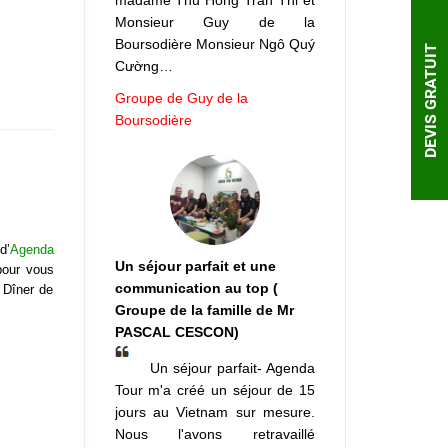
madame Thu Hong Tran Thi et
Monsieur Guy de la
Boursodière Monsieur Ngô Quý
DEVIS GRATUIT
Cường…
Groupe de Guy de la
Boursodière
d’
Agenda
Un séjour parfait et une
 pour vous
communication au top (
. Dîner de
Groupe de la famille de Mr
PASCAL CESCON)
Un séjour parfait- Agenda
Tour m'a créé un séjour de 15
jours au Vietnam sur mesure.
Nous l'avons retravaillé