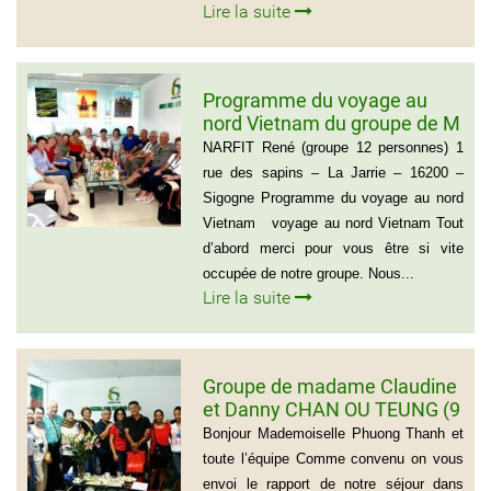
Lire la suite
Programme du voyage au
nord Vietnam du groupe de M
NARFIT RENÉ(12
NARFIT René (groupe 12 personnes) 1
PERSONNES)
rue des sapins – La Jarrie – 16200 –
Sigogne Programme du voyage au nord
Vietnam voyage au nord Vietnam Tout
d’abord merci pour vous être si vite
occupée de notre groupe. Nous...
Lire la suite
Groupe de madame Claudine
et Danny CHAN OU TEUNG (9
personnes)
Bonjour Mademoiselle Phuong Thanh et
toute l’équipe Comme convenu on vous
envoi le rapport de notre séjour dans