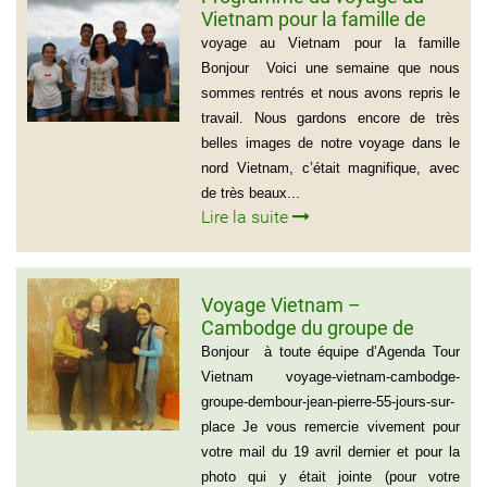
Vietnam pour la famille de
Mme BEAUGRAND
voyage au Vietnam pour la famille
Bonjour Voici une semaine que nous
sommes rentrés et nous avons repris le
travail. Nous gardons encore de très
belles images de notre voyage dans le
nord Vietnam, c’était magnifique, avec
de très beaux...
Lire la suite
Voyage Vietnam –
Cambodge du groupe de
madame et Monsieur
Bonjour à toute équipe d’Agenda Tour
DEMBOUR JEAN-PIERRE (55
Vietnam voyage-vietnam-cambodge-
jours sur place)
groupe-dembour-jean-pierre-55-jours-sur-
place Je vous remercie vivement pour
votre mail du 19 avril dernier et pour la
photo qui y était jointe (pour votre