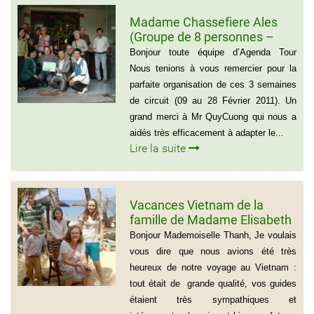
Madame Chassefiere Ales
(Groupe de 8 personnes –
Voyage du Nord au Sud
Bonjour toute équipe d’Agenda Tour
Vietnam)
Nous tenions à vous remercier pour la
parfaite organisation de ces 3 semaines
de circuit (09 au 28 Février 2011). Un
grand merci à Mr QuyCuong qui nous a
aidés très efficacement à adapter le...
Lire la suite
Vacances Vietnam de la
famille de Madame Elisabeth
DE LAUBESPIN (6 personnes)
Bonjour Mademoiselle Thanh, Je voulais
vous dire que nous avions été très
heureux de notre voyage au Vietnam :
tout était de grande qualité, vos guides
étaient très sympathiques et