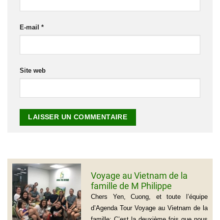
E-mail
*
Site web
Voyage au Vietnam de la
famille de M Philippe
GROGNET
Chers Yen, Cuong, et toute l’équipe
d’Agenda Tour Voyage au Vietnam de la
famille: C’est la deuxième fois que nous