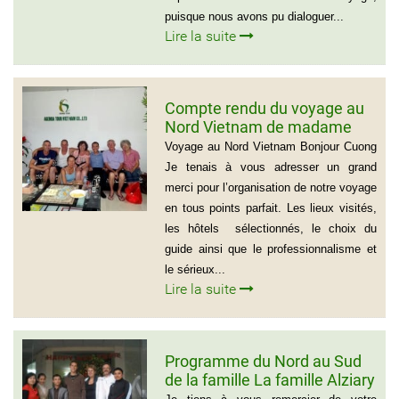
puisque nous avons pu dialoguer...
Lire la suite
Compte rendu du voyage au
Nord Vietnam de madame
Marie Gammaitoni (Groupe
Voyage au Nord Vietnam Bonjour Cuong
de Provelli Eric)
Je tenais à vous adresser un grand
merci pour l’organisation de notre voyage
en tous points parfait. Les lieux visités,
les hôtels sélectionnés, le choix du
guide ainsi que le professionnalisme et
le sérieux...
Lire la suite
Programme du Nord au Sud
de la famille La famille Alziary
(Voyage Vietnam Nord au