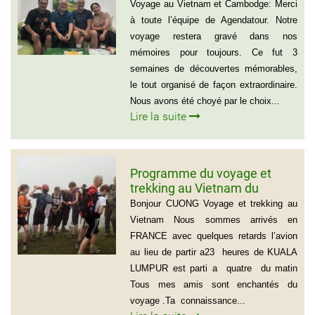
Sylvain Forest
Voyage au Vietnam et Cambodge: Merci
à toute l’équipe de Agendatour. Notre
voyage restera gravé dans nos
mémoires pour toujours. Ce fut 3
semaines de découvertes mémorables,
le tout organisé de façon extraordinaire.
Nous avons été choyé par le choix...
Lire la suite
Programme du voyage et
trekking au Vietnam du
groupe d’amis de Mr Louis
Bonjour CUONG Voyage et trekking au
COURTESOLLE (14
Vietnam Nous sommes arrivés en
personnes)
FRANCE avec quelques retards l’avion
au lieu de partir a23 heures de KUALA
LUMPUR est parti a quatre du matin
Tous mes amis sont enchantés du
voyage .Ta connaissance...