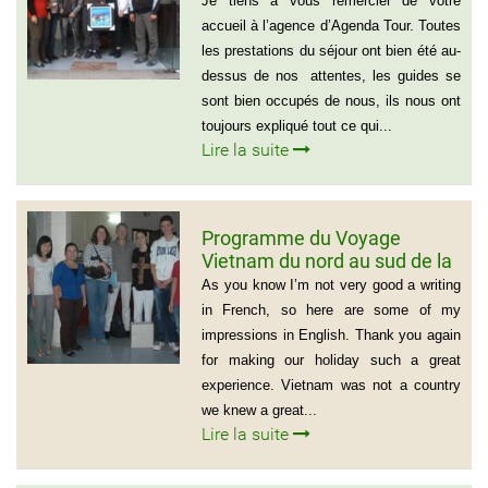
Je tiens à vous remercier de votre
Sud)
accueil à l’agence d’Agenda Tour. Toutes
les prestations du séjour ont bien été au-
dessus de nos attentes, les guides se
sont bien occupés de nous, ils nous ont
toujours expliqué tout ce qui...
Lire la suite
Programme du Voyage
Vietnam du nord au sud de la
famille de Vivien Schydlawsky
As you know I’m not very good a writing
in French, so here are some of my
impressions in English. Thank you again
for making our holiday such a great
experience. Vietnam was not a country
we knew a great...
Lire la suite