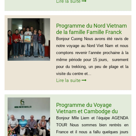
Lire la suite
Programme du Nord Vietnam
de la famille Famille Franck
Alvarez ( Voyage Vietnam
Bonjour Cuong Nous avons été ravis de
Nord 10 jours)
notre voyage au Nord Viet Nam et nous
comptons revenir l’année prochaine à la
même période pour 15 jours, surement
pour du trekking, un peu de plage et la
visite du centre et...
Lire la suite
Programme du Voyage
Vietnam et Cambodge du
group de Mr LACROIX (6
Bonjour Mlle Liem et l’équipe AGENDA
personnes)
TOUR Nous sommes bien rentrés en
France et il nous a fallu quelques jours