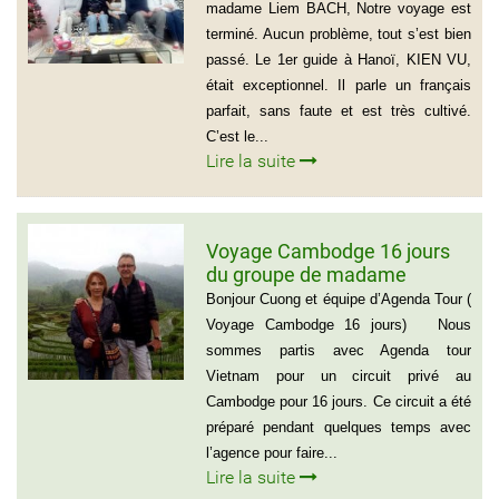
Pierre KERLING Téléphone en
madame Liem BACH, Notre voyage est
France: 06 13 01 66 06
terminé. Aucun problème, tout s’est bien
passé. Le 1er guide à Hanoï, KIEN VU,
était exceptionnel. Il parle un français
parfait, sans faute et est très cultivé.
C’est le...
Lire la suite
Voyage Cambodge 16 jours
du groupe de madame
Danielle et Monsieur Jean
Bonjour Cuong et équipe d’Agenda Tour (
Luc 0033 – 06 88 20 18 95
Voyage Cambodge 16 jours) Nous
sommes partis avec Agenda tour
Vietnam pour un circuit privé au
Cambodge pour 16 jours. Ce circuit a été
préparé pendant quelques temps avec
l’agence pour faire...
Lire la suite