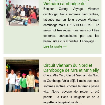
Vietnam cambodge du
groupe de madame Anna
Bonjour Cuong Voyage Vietnam
BOVO
cambodge: Nous sommes bien rentrés,
fatigués par un long voyage Vietnam
cambodge mais TRES HEUREUX!… Le
séjour fut très réussi, nos amis sont très
contents, enthousiastes par tous les
beaux sites vus et visités. Le voyage...
Lire la suite
Circuit Vietnam du Nord et
Cambodge de Mrs et Mr Nelly
et Christian BROSSARD
Chère Mlle Yen, Circuit Vietnam du Nord
et Cambodge Voilà déjà 1 mois que nous
sommes rentrés, comme le temps passe
vite. Notre voyage de retour a été
parfait, à Paris il neigeait et on a
regretté la température de...