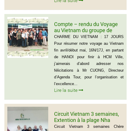
Lire la suite
Compte – rendu du Voyage
au Vietnam du groupe de
Madame ANNA BOVO
CHARME DU VIETNAM : 17 JOURS
(Groupe de 21 personnes) –
Pour résumer notre voyage au Vietnam
Français
fin avril/début mai, 16N/17J, en partant
de HANOI pour finir à HCM Ville,
j’aimerais d’abord adresser nos
félicitations à Mr CUONG, Directeur
d’Agenda Tour, pour l’organisation et
l’excellence...
Lire la suite
Circuit Vietnam 3 semaines,
Extention à la plage Nha
Trang, Groupe de Mr Jean-
Circuit Vietnam 3 semaines Chère