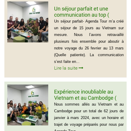
Un séjour parfait et une
communication au top (
Groupe de la famille de Mr
Un séjour parfait- Agenda Tour m’a créé
PASCAL CESCON)
un séjour de 15 jours au Vietnam sur
mesure. Nous l’avons retravaillé
plusieurs fois ensemble pour aboutir à
notre voyage du 26 fevrier au 13 mars
(Quelle patiente). La communication
s’est faite en...
Lire la suite
Expérience inoubliable au
Vietnam et au Cambodge (
Groupe de monsieur Jean
Nous sommes allés au Vietnam et au
Pierre Lapointe)
Cambodge pour un total de 62 jours de
janvier à mars 2024, avec un horaire et
trajet de voyage préparés pour nous par