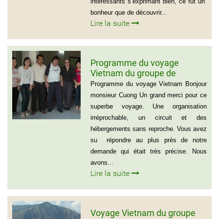
intéressants s’exprimant bien, ce fut un
bonheur que de découvrir...
Lire la suite
Programme du voyage
Vietnam du groupe de
madame et Mr Jean Marie
Programme du voyage Vietnam Bonjour
Cannac
monsieur Cuong Un grand merci pour ce
superbe voyage. Une organisation
irréprochable, un circuit et des
hébergements sans reproche. Vous avez
su répondre au plus près de notre
demande qui était très précise. Nous
avons...
Lire la suite
Voyage Vietnam du groupe