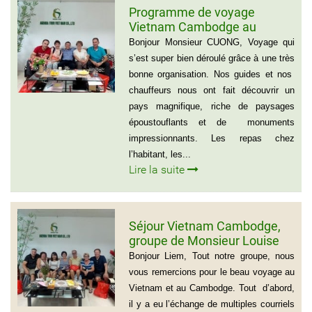
Programme de voyage
Vietnam Cambodge au
groupe de Madame CATHY et
Bonjour Monsieur CUONG, Voyage qui
les amis
s’est super bien déroulé grâce à une très
bonne organisation. Nos guides et nos
chauffeurs nous ont fait découvrir un
pays magnifique, riche de paysages
époustouflants et de monuments
impressionnants. Les repas chez
l’habitant, les...
Lire la suite
Séjour Vietnam Cambodge,
groupe de Monsieur Louise
De Seve, 3 semaines
Bonjour Liem, Tout notre groupe, nous
vous remercions pour le beau voyage au
Vietnam et au Cambodge. Tout d’abord,
il y a eu l’échange de multiples courriels