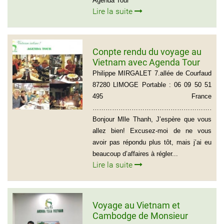
Agenda Tour
Lire la suite
Conpte rendu du voyage au
Vietnam avec Agenda Tour
du groupe de Mr Philippe
Philippe MIRGALET 7.allée de Courfaud
MIRGALET (15 personnes)
87280 LIMOGE Portable : 06 09 50 51
495 France
………………………………………………………
Bonjour Mlle Thanh, J’espère que vous
allez bien! Excusez-moi de ne vous
avoir pas répondu plus tôt, mais j’ai eu
beaucoup d’affaires à régler...
Lire la suite
Voyage au Vietnam et
Cambodge de Monsieur