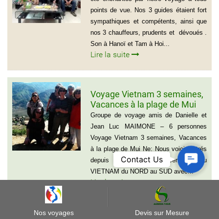
points de vue. Nos 3 guides étaient fort
sympathiques et compétents, ainsi que
nos 3 chauffeurs, prudents et dévoués .
Son à Hanoï et Tam à Hoi...
Lire la suite
Voyage Vietnam 3 semaines,
Vacances à la plage de Mui
Ne
Groupe de voyage amis de Danielle et
Jean Luc MAIMONE – 6 personnes
Voyage Vietnam 3 semaines, Vacances
à la plage de Mui Ne: Nous voici rentrés
Contact
Contact Us
depuis 15 jours après 5 semaines au
Us
VIETNAM du NORD au SUD avec...
Lire la suite
Nos voyages
Devis sur Mesure