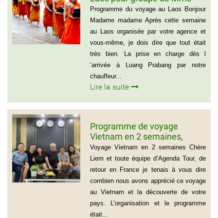
Samul Le Vourch, 7
Programme du voyage au Laos Bonjour
personnes
Madame madame Après cette semaine
au Laos organisée par votre agence et
vous-même, je dois dire que tout était
très bien. La prise en charge dès l
‘arrivée à Luang Prabang par notre
chauffeur...
Lire la suite
Programme de voyage
Vietnam en 2 semaines,
Famille Jean Pierre Massias
Voyage Vietnam en 2 semaines Chère
Liem et toute équipe d’Agenda Tour, de
retour en France je tenais à vous dire
combien nous avons apprécié ce voyage
au Vietnam et la découverte de votre
pays. L’organisation et le programme
était...