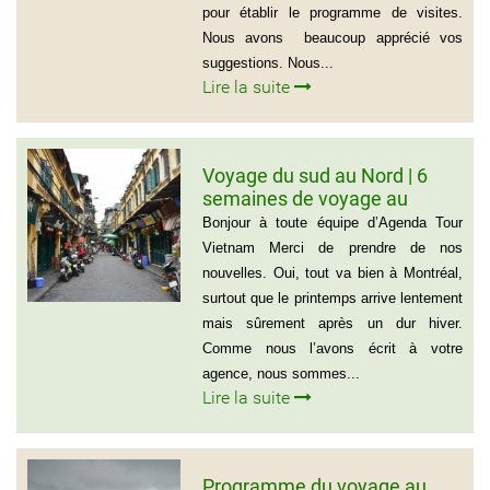
pour établir le programme de visites.
Nous avons beaucoup apprécié vos
suggestions. Nous...
Lire la suite
Voyage du sud au Nord | 6
semaines de voyage au
Vietnam – Madame
Bonjour à toute équipe d’Agenda Tour
Marguerite Côté et Monsieur
Vietnam Merci de prendre de nos
Gérald Lafleur – 001 514-355-
nouvelles. Oui, tout va bien à Montréal,
9066
surtout que le printemps arrive lentement
mais sûrement après un dur hiver.
Comme nous l’avons écrit à votre
agence, nous sommes...
Lire la suite
Programme du voyage au