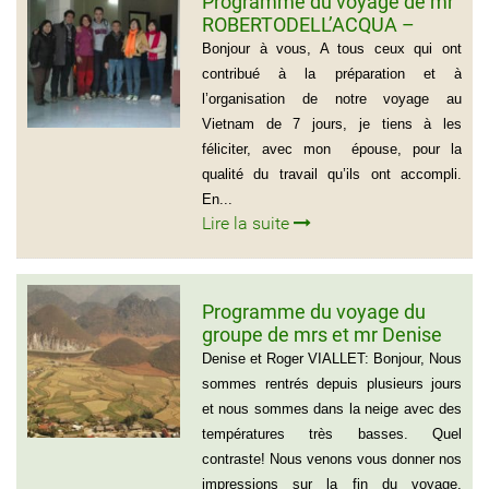
Programme du voyage de mr
ROBERTODELL’ACQUA –
ITALIA
Bonjour à vous, A tous ceux qui ont
contribué à la préparation et à
l’organisation de notre voyage au
Vietnam de 7 jours, je tiens à les
féliciter, avec mon épouse, pour la
qualité du travail qu’ils ont accompli.
En...
Lire la suite
Programme du voyage du
groupe de mrs et mr Denise
et Roger VIALLET
Denise et Roger VIALLET: Bonjour, Nous
sommes rentrés depuis plusieurs jours
et nous sommes dans la neige avec des
températures très basses. Quel
contraste! Nous venons vous donner nos
impressions sur la fin du voyage,