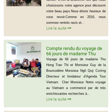
choisissons votre agence pour découvrir
votre beau pays.Nous étions heureux de
vous revoir.Comme en 2016, nous
sommes rentrés ravis et...
Lire la suite
Compte rendu du voyage de
66 jours de madame Thu
Hong Tran Thi et Monsieur
Voyage de 66 jours de madame Thu
Guy de la Boursodière
Hong Tran Thi et Monsieur Guy de la
Boursodière Monsieur Ngô Quý Cường
Directeur et fondateur d’Agenda Tour
Vietnam Cher Monsieur Notre voyage
au Vietnam a commencé par de très
enrichissantes recherches à...
Lire la suite