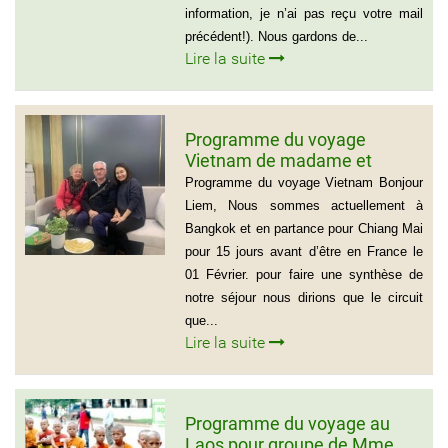
information, je n’ai pas reçu votre mail
précédent!). Nous gardons de...
Lire la suite
Programme du voyage
Vietnam de madame et
Monsieur Michel et Michèle
Programme du voyage Vietnam Bonjour
LEROUX
Liem, Nous sommes actuellement à
Bangkok et en partance pour Chiang Mai
pour 15 jours avant d’être en France le
01 Février. pour faire une synthèse de
notre séjour nous dirions que le circuit
que...
Lire la suite
Programme du voyage au
Laos pour groupe de Mme