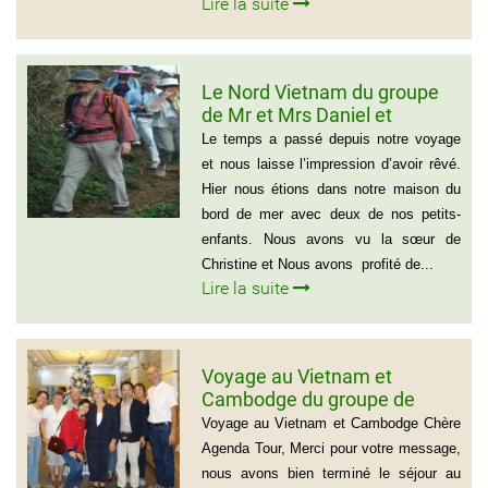
Lire la suite
Le Nord Vietnam du groupe
de Mr et Mrs Daniel et
Christine
Le temps a passé depuis notre voyage
et nous laisse l’impression d’avoir rêvé.
Hier nous étions dans notre maison du
bord de mer avec deux de nos petits-
enfants. Nous avons vu la sœur de
Christine et Nous avons profité de...
Lire la suite
Voyage au Vietnam et
Cambodge du groupe de
madame Josette et Michel
Voyage au Vietnam et Cambodge Chère
GUILLON ( 6 personnes) 37
Agenda Tour, Merci pour votre message,
jours
nous avons bien terminé le séjour au