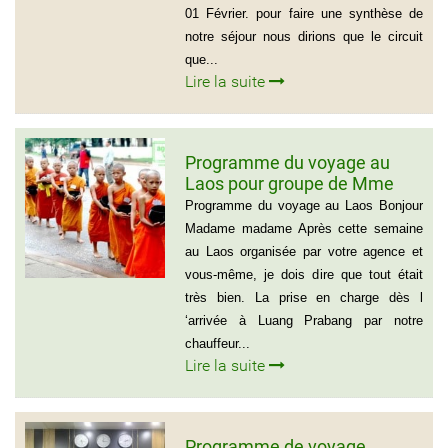
01 Février. pour faire une synthèse de
notre séjour nous dirions que le circuit
que...
Lire la suite
Programme du voyage au
Laos pour groupe de Mme
Samul Le Vourch, 7
Programme du voyage au Laos Bonjour
personnes
Madame madame Après cette semaine
au Laos organisée par votre agence et
vous-même, je dois dire que tout était
très bien. La prise en charge dès l
‘arrivée à Luang Prabang par notre
chauffeur...
Lire la suite
Programme de voyage