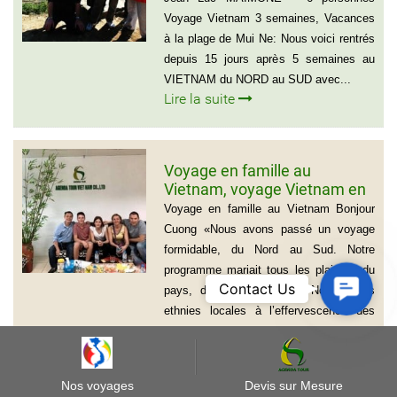
Voyage Vietnam 3 semaines, Vacances
à la plage de Mui Ne: Nous voici rentrés
depuis 15 jours après 5 semaines au
VIETNAM du NORD au SUD avec...
Lire la suite
Voyage en famille au
Vietnam, voyage Vietnam en
famille de 15 jours, La famille
Voyage en famille au Vietnam Bonjour
Edouard, Tele: 0612011750
Cuong «Nous avons passé un voyage
formidable, du Nord au Sud. Notre
programme mariait tous les plaisirs du
Contact
Contact Us
pays, des montagnes du Nord et les
Us
ethnies locales à l’effervescence des
mégalopoles en passant par...
Lire la suite
Nos voyages
Devis sur Mesure