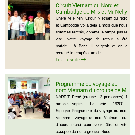
Circuit Vietnam du Nord et
Cambodge de Mrs et Mr Nelly
et Christian BROSSARD
Chère Mlle Yen, Circuit Vietnam du Nord
et Cambodge Voilà déjà 1 mois que nous
sommes rentrés, comme le temps passe
vite. Notre voyage de retour a été
parfait, à Paris il neigeait et on a
regretté la température de...
Lire la suite
Programme du voyage au
nord Vietnam du groupe de M
NARFIT RENÉ(12
NARFIT René (groupe 12 personnes) 1
PERSONNES)
rue des sapins – La Jarrie – 16200 –
Sigogne Programme du voyage au nord
Vietnam voyage au nord Vietnam Tout
d’abord merci pour vous être si vite
occupée de notre groupe. Nous...