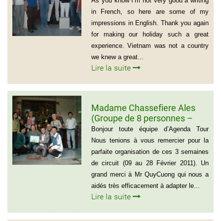
As you know I’m not very good a writing
in French, so here are some of my
impressions in English. Thank you again
for making our holiday such a great
experience. Vietnam was not a country
we knew a great...
Lire la suite
Madame Chassefiere Ales
(Groupe de 8 personnes –
Voyage du Nord au Sud
Bonjour toute équipe d’Agenda Tour
Vietnam)
Nous tenions à vous remercier pour la
parfaite organisation de ces 3 semaines
de circuit (09 au 28 Février 2011). Un
grand merci à Mr QuyCuong qui nous a
aidés très efficacement à adapter le...
Lire la suite