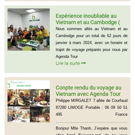
Expérience inoubliable au
Vietnam et au Cambodge (
Groupe de monsieur Jean
Nous sommes allés au Vietnam et au
Pierre Lapointe)
Cambodge pour un total de 62 jours de
janvier à mars 2024, avec un horaire et
trajet de voyage préparés pour nous par
Agenda Tour
Lire la suite
Conpte rendu du voyage au
Vietnam avec Agenda Tour
du groupe de Mr Philippe
Philippe MIRGALET 7.allée de Courfaud
MIRGALET (15 personnes)
87280 LIMOGE Portable : 06 09 50 51
495 France
………………………………………………………
Bonjour Mlle Thanh, J’espère que vous