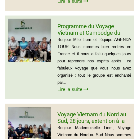
Lire la suite
Programme du Voyage
Vietnam et Cambodge du
group de Mr LACROIX (6
Bonjour Mlle Liem et l’équipe AGENDA
personnes)
TOUR Nous sommes bien rentrés en
France et il nous a fallu quelques jours
pour reprendre nos esprits après ce
fabuleux voyage que vous nous avez
organisé ; tout le groupe est enchanté
par...
Lire la suite
Voyage Vietnam du Nord au
Sud, 28 jours, extention à la
plage de Muine du groupe de
Bonjour Mademoiselle Liem, Voyage
Mr Thierry Voinier
Vietnam du Nord au Sud Nous sommes