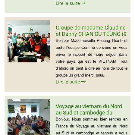
Lire la suite
Groupe de madame Claudine
et Danny CHAN OU TEUNG (9
personnes)
Bonjour Mademoiselle Phuong Thanh et
toute l’équipe Comme convenu on vous
envoi le rapport de notre séjour dans
votre pays qui est le VIETNAM. Tout
d’abord on tient à dire au nom de tout le
groupe un grand merci pour...
Lire la suite
Voyage au vietnam du Nord
au Sud et cambodge du
groupe de Emilie CHAU – 6
Bonjour, Nous sommes bien rentrés en
personnes (21 jours)
France du Voyage au vietnam du Nord
au Sud et cambodge et tenons à vous