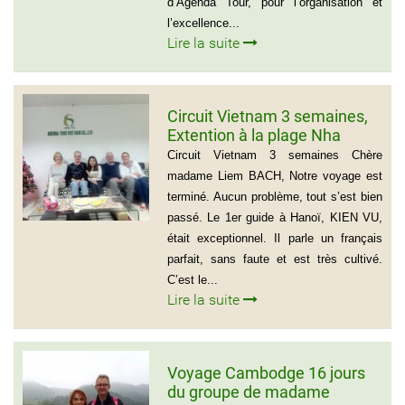
d’Agenda Tour, pour l’organisation et
l’excellence...
Lire la suite
Circuit Vietnam 3 semaines,
Extention à la plage Nha
Trang, Groupe de Mr Jean-
Circuit Vietnam 3 semaines Chère
Pierre KERLING Téléphone en
madame Liem BACH, Notre voyage est
France: 06 13 01 66 06
terminé. Aucun problème, tout s’est bien
passé. Le 1er guide à Hanoï, KIEN VU,
était exceptionnel. Il parle un français
parfait, sans faute et est très cultivé.
C’est le...
Lire la suite
Voyage Cambodge 16 jours
du groupe de madame