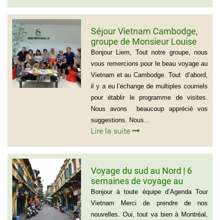
Séjour Vietnam Cambodge,
groupe de Monsieur Louise
De Seve, 3 semaines
Bonjour Liem, Tout notre groupe, nous
vous remercions pour le beau voyage au
Vietnam et au Cambodge. Tout d’abord,
il y a eu l’échange de multiples courriels
pour établir le programme de visites.
Nous avons beaucoup apprécié vos
suggestions. Nous...
Lire la suite
Voyage du sud au Nord | 6
semaines de voyage au
Vietnam – Madame
Bonjour à toute équipe d’Agenda Tour
Marguerite Côté et Monsieur
Vietnam Merci de prendre de nos
Gérald Lafleur – 001 514-355-
nouvelles. Oui, tout va bien à Montréal,