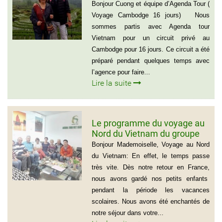
Danielle et Monsieur Jean
Bonjour Cuong et équipe d’Agenda Tour (
Luc 0033 – 06 88 20 18 95
Voyage Cambodge 16 jours) Nous
sommes partis avec Agenda tour
Vietnam pour un circuit privé au
Cambodge pour 16 jours. Ce circuit a été
préparé pendant quelques temps avec
l’agence pour faire...
Lire la suite
Le programme du voyage au
Nord du Vietnam du groupe
de Madame Jacqueline
Bonjour Mademoiselle, Voyage au Nord
MONTAGNE
du Vietnam: En effet, le temps passe
très vite. Dès notre retour en France,
nous avons gardé nos petits enfants
pendant la période les vacances
scolaires. Nous avons été enchantés de
notre séjour dans votre...