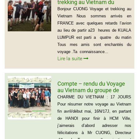
trekking au Vietnam du
groupe d’amis de Mr Louis
Bonjour CUONG Voyage et trekking au
COURTESOLLE (14
Vietnam Nous sommes arrivés en
personnes)
FRANCE avec quelques retards l’avion
au lieu de partir a23 heures de KUALA
LUMPUR est parti a quatre du matin
Tous mes amis sont enchantés du
voyage .Ta connaissance...
Lire la suite
Compte – rendu du Voyage
au Vietnam du groupe de
Madame ANNA BOVO
CHARME DU VIETNAM : 17 JOURS
(Groupe de 21 personnes) –
Pour résumer notre voyage au Vietnam
Français
fin avril/début mai, 16N/17J, en partant
de HANOI pour finir à HCM Ville,
j’aimerais d’abord adresser nos
félicitations à Mr CUONG, Directeur