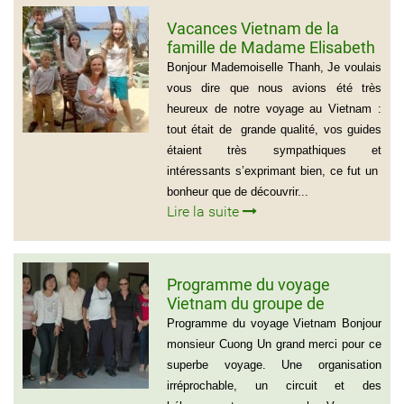
Vacances Vietnam de la
famille de Madame Elisabeth
DE LAUBESPIN (6 personnes)
Bonjour Mademoiselle Thanh, Je voulais
vous dire que nous avions été très
heureux de notre voyage au Vietnam :
tout était de grande qualité, vos guides
étaient très sympathiques et
intéressants s’exprimant bien, ce fut un
bonheur que de découvrir...
Lire la suite
Programme du voyage
Vietnam du groupe de
madame et Mr Jean Marie
Programme du voyage Vietnam Bonjour
Cannac
monsieur Cuong Un grand merci pour ce
superbe voyage. Une organisation
irréprochable, un circuit et des