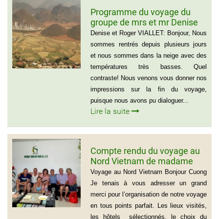
Programme du voyage du
groupe de mrs et mr Denise
et Roger VIALLET
Denise et Roger VIALLET: Bonjour, Nous
sommes rentrés depuis plusieurs jours
et nous sommes dans la neige avec des
températures très basses. Quel
contraste! Nous venons vous donner nos
impressions sur la fin du voyage,
puisque nous avons pu dialoguer...
Lire la suite
Compte rendu du voyage au
Nord Vietnam de madame
Marie Gammaitoni (Groupe
Voyage au Nord Vietnam Bonjour Cuong
de Provelli Eric)
Je tenais à vous adresser un grand
merci pour l’organisation de notre voyage
en tous points parfait. Les lieux visités,
les hôtels sélectionnés, le choix du