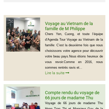
Voyage au Vietnam de la
famille de M Philippe
GROGNET
Chers Yen, Cuong, et toute l’équipe
d’Agenda Tour Voyage au Vietnam de la
famille: C’est la deuxième fois que nous
choisissons votre agence pour découvrir
votre beau pays.Nous étions heureux de
vous revoir.Comme en 2016, nous
sommes rentrés ravis et...
Lire la suite
Compte rendu du voyage de
66 jours de madame Thu
Hong Tran Thi et Monsieur
Voyage de 66 jours de madame Thu
Guy de la Boursodière
Hong Tran Thi et Monsieur Guy de la