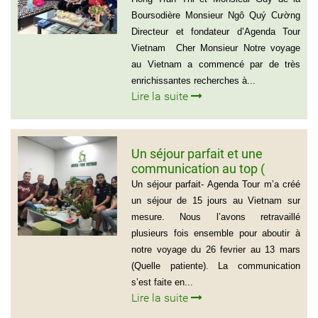
Boursodière Monsieur Ngô Quý Cường
Directeur et fondateur d’Agenda Tour
Vietnam Cher Monsieur Notre voyage
au Vietnam a commencé par de très
enrichissantes recherches à...
Lire la suite
Un séjour parfait et une
communication au top (
Groupe de la famille de Mr
Un séjour parfait- Agenda Tour m’a créé
PASCAL CESCON)
un séjour de 15 jours au Vietnam sur
mesure. Nous l’avons retravaillé
plusieurs fois ensemble pour aboutir à
notre voyage du 26 fevrier au 13 mars
(Quelle patiente). La communication
s’est faite en...
Lire la suite