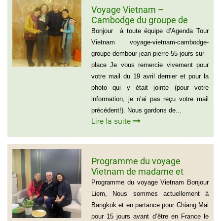
Voyage Vietnam –
Cambodge du groupe de
madame et Monsieur
Bonjour à toute équipe d’Agenda Tour
DEMBOUR JEAN-PIERRE (55
Vietnam voyage-vietnam-cambodge-
jours sur place)
groupe-dembour-jean-pierre-55-jours-sur-
place Je vous remercie vivement pour
votre mail du 19 avril dernier et pour la
photo qui y était jointe (pour votre
information, je n’ai pas reçu votre mail
précédent!). Nous gardons de...
Lire la suite
Programme du voyage
Vietnam de madame et
Monsieur Michel et Michèle
Programme du voyage Vietnam Bonjour
LEROUX
Liem, Nous sommes actuellement à
Bangkok et en partance pour Chiang Mai
pour 15 jours avant d’être en France le