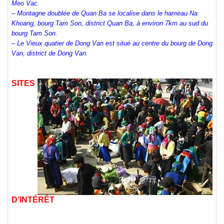
Meo Vac.
– Montagne doublée de Quan Ba se localise dans le hameau Na
Khoang, bourg Tam Son, district Quan Ba, à environ 7km au sud du
bourg Tam Son.
– Le Vieux quatier de Dong Van est situé au centre du bourg de Dong
Van, district de Dong Van.
SITES
D’INTÉRÊT