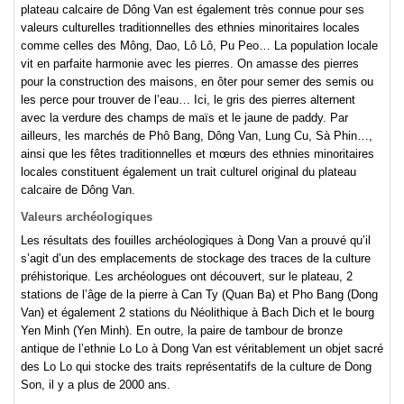
plateau calcaire de Dông Van est également très connue pour ses
valeurs culturelles traditionnelles des ethnies minoritaires locales
comme celles des Mông, Dao, Lô Lô, Pu Peo… La population locale
vit en parfaite harmonie avec les pierres. On amasse des pierres
pour la construction des maisons, en ôter pour semer des semis ou
les perce pour trouver de l’eau… Ici, le gris des pierres alternent
avec la verdure des champs de maïs et le jaune de paddy. Par
ailleurs, les marchés de Phô Bang, Dông Van, Lung Cu, Sà Phin…,
ainsi que les fêtes traditionnelles et mœurs des ethnies minoritaires
locales constituent également un trait culturel original du plateau
calcaire de Dông Van.
Valeurs archéologiques
Les résultats des fouilles archéologiques à Dong Van a prouvé qu’il
s’agit d’un des emplacements de stockage des traces de la culture
préhistorique. Les archéologues ont découvert, sur le plateau, 2
stations de l’âge de la pierre à Can Ty (Quan Ba) et Pho Bang (Dong
Van) et également 2 stations du Néolithique à Bach Dich et le bourg
Yen Minh (Yen Minh). En outre, la paire de tambour de bronze
antique de l’ethnie Lo Lo à Dong Van est véritablement un objet sacré
des Lo Lo qui stocke des traits représentatifs de la culture de Dong
Son, il y a plus de 2000 ans.