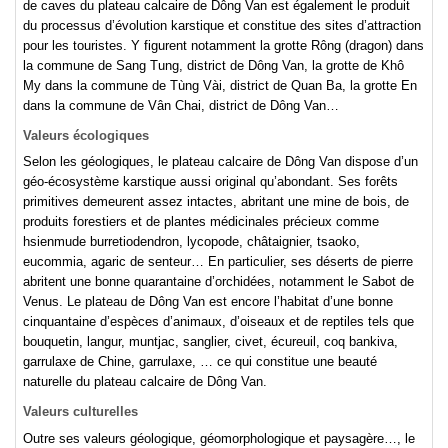
de caves du plateau calcaire de Dông Van est également le produit
du processus d’évolution karstique et constitue des sites d’attraction
pour les touristes. Y figurent notamment la grotte Rông (dragon) dans
la commune de Sang Tung, district de Dông Van, la grotte de Khô
My dans la commune de Tùng Vài, district de Quan Ba, la grotte En
dans la commune de Vân Chai, district de Dông Van…
Valeurs écologiques
Selon les géologiques, le plateau calcaire de Dông Van dispose d’un
géo-écosystème karstique aussi original qu’abondant. Ses forêts
primitives demeurent assez intactes, abritant une mine de bois, de
produits forestiers et de plantes médicinales précieux comme
hsienmude burretiodendron, lycopode, châtaignier, tsaoko,
eucommia, agaric de senteur… En particulier, ses déserts de pierre
abritent une bonne quarantaine d’orchidées, notamment le Sabot de
Venus. Le plateau de Dông Van est encore l’habitat d’une bonne
cinquantaine d’espèces d’animaux, d’oiseaux et de reptiles tels que
bouquetin, langur, muntjac, sanglier, civet, écureuil, coq bankiva,
garrulaxe de Chine, garrulaxe, … ce qui constitue une beauté
naturelle du plateau calcaire de Dông Van.
Valeurs culturelles
Outre ses valeurs géologique, géomorphologique et paysagère…, le