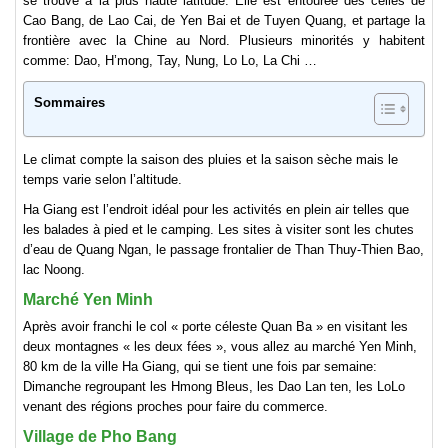
se trouve à la plus haute latitude. Elle est entourée des celles de
Cao Bang, de Lao Cai, de Yen Bai et de Tuyen Quang, et partage la
frontière avec la Chine au Nord. Plusieurs minorités y habitent
comme: Dao, H’mong, Tay, Nung, Lo Lo, La Chi …
Sommaires
Le climat compte la saison des pluies et la saison sèche mais le
temps varie selon l’altitude.
Ha Giang est l’endroit idéal pour les activités en plein air telles que
les balades à pied et le camping. Les sites à visiter sont les chutes
d’eau de Quang Ngan, le passage frontalier de Than Thuy-Thien Bao,
lac Noong.
Marché Yen Minh
Après avoir franchi le col « porte céleste Quan Ba » en visitant les
deux montagnes « les deux fées », vous allez au marché Yen Minh,
80 km de la ville Ha Giang, qui se tient une fois par semaine:
Dimanche regroupant les Hmong Bleus, les Dao Lan ten, les LoLo
venant des régions proches pour faire du commerce.
Village de Pho Bang