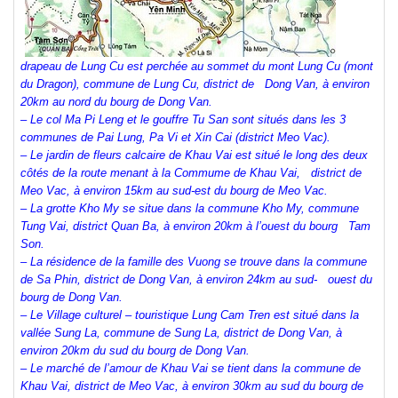
drapeau de Lung Cu est perchée au sommet du mont Lung Cu (mont
du Dragon), commune de Lung Cu, district de Dong Van, à environ
20km au nord du bourg de Dong Van.
– Le col Ma Pi Leng et le gouffre Tu San sont situés dans les 3
communes de Pai Lung, Pa Vi et Xin Cai (district Meo Vac).
– Le jardin de fleurs calcaire de Khau Vai est situé le long des deux
côtés de la route menant à la Commume de Khau Vai, district de
Meo Vac, à environ 15km au sud-est du bourg de Meo Vac.
– La grotte Kho My se situe dans la commune Kho My, commune
Tung Vai, district Quan Ba, à environ 20km à l’ouest du bourg Tam
Son.
– La résidence de la famille des Vuong se trouve dans la commune
de Sa Phin, district de Dong Van, à environ 24km au sud- ouest du
bourg de Dong Van.
– Le Village culturel – touristique Lung Cam Tren est situé dans la
vallée Sung La, commune de Sung La, district de Dong Van, à
environ 20km du sud du bourg de Dong Van.
– Le marché de l’amour de Khau Vai se tient dans la commune de
Khau Vai, district de Meo Vac, à environ 30km au sud du bourg de