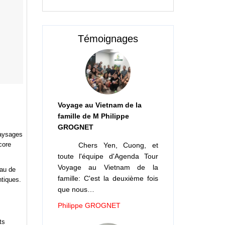
paysages
core
Témoignages
eau de
ntiques.
ts
Voyage au Vietnam de la
famille de M Philippe
GROGNET
rir
Chers Yen, Cuong, et
toute l'équipe d'Agenda Tour
Voyage au Vietnam de la
 la
famille: C'est la deuxième fois
que nous…
heuses
Philippe GROGNET
toire