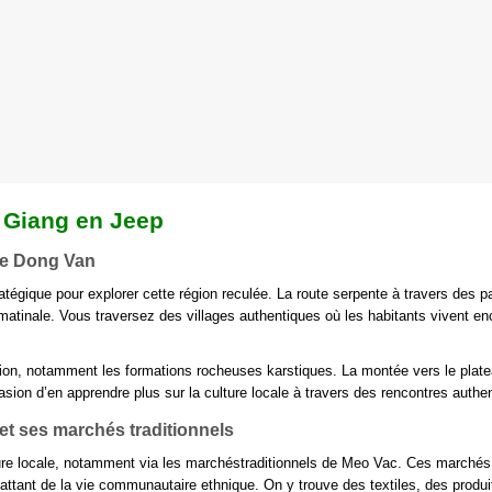
tégique pour explorer cette région reculée. La route serpente à travers des 
inale. Vous traversez des villages authentiques où les habitants vivent en
région, notamment les formations rocheuses karstiques. La montée vers le plat
sion d’en apprendre plus sur la culture locale à travers des rencontres authe
 et ses marchés traditionnels
ture locale, notamment via les marchéstraditionnels de Meo Vac. Ces marchés
attant de la vie communautaire ethnique. On y trouve des textiles, des produi
t aussi d’accéder à des villages reculés où vivent des ethnies telles que les
pable à chaque rencontre. Ces villages offrent aussi une opportunité de découv
s paysages karstiques
ités ethniques. Visites guidées dans des villages traditionnels où l’artisanat,
pprendre sur leurs coutumes, leur mode de vie et leur habitat.
rcent la beauté sauvage de la
Boucle Ha Giang en Jeep
. Des formations roc
strant la puissance de la nature. Ce jour est une véritable leçon vivante d’his