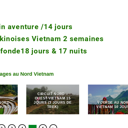
ages au Nord Vietnam
CIRCUIT NORD –
OUEST VIETNAM 15
NORD
JOURS (3 JOURS DE
VOYAGE AU NO
JOURS
TREK)
VIETNAM 10 JO
2
3
4
…
6
 lors de la visite en Jeep
éologiques uniques
ocheuses sculptées par la nature. La topographie chaotique donne lieu à des
 au patrimoine mondial de l’UNESCO, témoignant de son importance géologiq