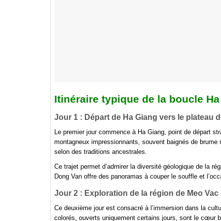
Le premier jour commence à Ha Giang, point de départ stra
montagneux impressionnants, souvent baignés de brume mat
selon des traditions ancestrales.
Ce trajet permet d’admirer la diversité géologique de la 
Dong Van offre des panoramas à couper le souffle et l’occa
Jour 2 : Exploration de la région de Meo Vac
Ce deuxième jour est consacré à l’immersion dans la cul
colorés, ouverts uniquement certains jours, sont le cœur b
locaux, ainsi que des échanges culturels riches.
Traverser cette région en
Boucle Ha Giang en Jeep
perme
Hmong, les Tay ou les Lolo. La diversité culturelle est pal
l’artisanat local et de goûter à la cuisine authentique.
Jour 3 : Visite des villages ethniques et de
Le troisième jour offre une plongée dans l’univers des minor
musique et la gastronomie locale rayonnent. L’occasion d’a
Les paysages karstiques qui entourent ces villages renfo
impressionnantes se dressent dans un écrin de verdure, illu
géologique et culturelle.