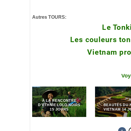
Voy
À LA RENCONTRE
D’ETHNIE LOLO NOIRS
BEAUTÉS DU 
15 JOURS
VIETNAM 14 
1
Sites incontournables à découvrir
Le plateau de Dong Van et ses formations g
Le plateau de Dong Van est célèbre pour ses formations r
paysages dignes d’un autre monde. Le plateau est classé