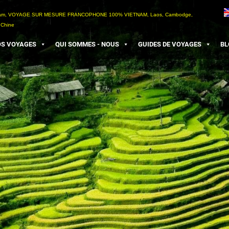
etnam, VOYAGE SUR MESURE FRANCOPHONE 100% VIETNAM, Laos, Cambodge,
 Chine
S VOYAGES
QUI SOMMES - NOUS
GUIDES DE VOYAGES
BL