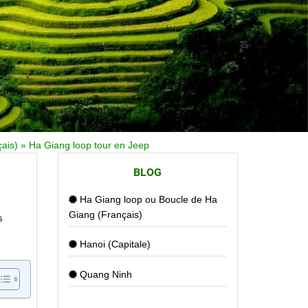
ais)
»
Ha Giang loop tour en Jeep
BLOG
Ha Giang loop ou Boucle de Ha
Giang (Français)
s
Hanoi (Capitale)
Quang Ninh