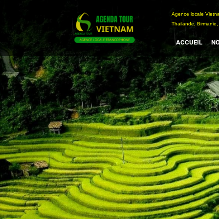
Passer
Agence locale Vi
au
Thailande, Birmanie,
contenu
ACCUEIL
NO