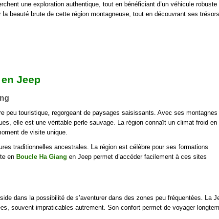
erchent une exploration authentique, tout en bénéficiant d’un véhicule robuste
rer la beauté brute de cette région montagneuse, tout en découvrant ses trésor
 en Jeep
ang
ore peu touristique, regorgeant de paysages saisissants. Avec ses montagnes
s, elle est une véritable perle sauvage. La région connaît un climat froid en 
oment de visite unique.
ures traditionnelles ancestrales. La région est célèbre pour ses formations
rte en
Boucle Ha Giang
en Jeep permet d’accéder facilement à ces sites
side dans la possibilité de s’aventurer dans des zones peu fréquentées. La J
arpées, souvent impraticables autrement. Son confort permet de voyager longte