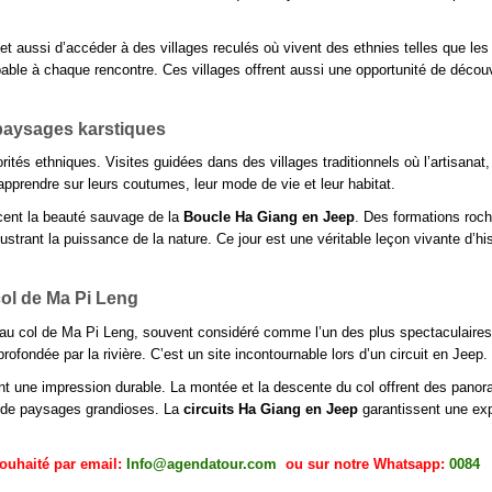
col de Ma Pi Leng
e au col de Ma Pi Leng, souvent considéré comme l’un des plus spectaculaire
rofondée par la rivière. C’est un site incontournable lors d’un circuit en Jeep.
nt une impression durable. La montée et la descente du col offrent des pano
t de paysages grandioses. La
circuits Ha Giang en Jeep
garantissent une ex
souhaité par email:
Info@agendatour.com
ou sur notre Whatsapp:
0084
in aventure /14 jours
nkinoises Vietnam 2 semaines
fonde18 jours & 17 nuits