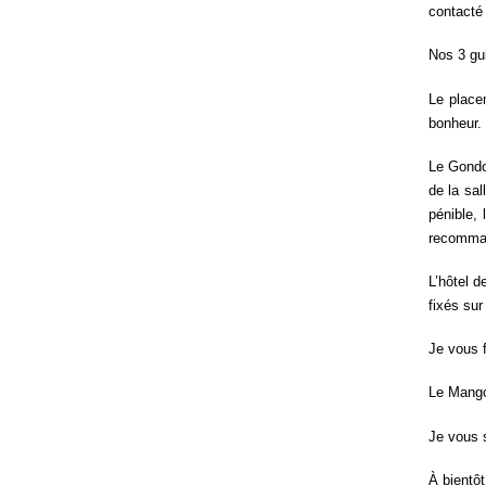
contacté 
Nos 3 gu
Le placem
bonheur.
Le Gondol
de la sal
pénible,
recomman
L’hôtel 
fixés sur
Je vous f
Le Mango
Je vous 
À bientôt