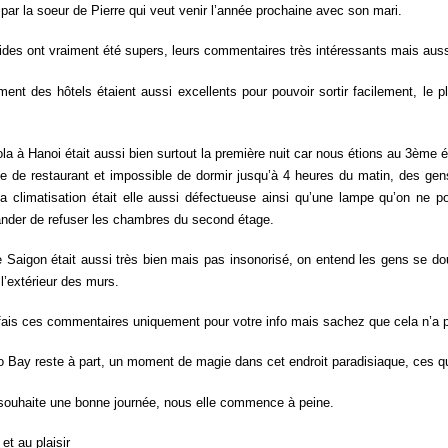
par la soeur de Pierre qui veut venir l’année prochaine avec son mari.
ides ont vraiment été supers, leurs commentaires très intéressants mais auss
ent des hôtels étaient aussi excellents pour pouvoir sortir facilement, le p
a à Hanoi était aussi bien surtout la première nuit car nous étions au 3ème
le de restaurant et impossible de dormir jusqu’à 4 heures du matin, des gens 
 la climatisation était elle aussi défectueuse ainsi qu’une lampe qu’on ne 
der de refuser les chambres du second étage.
de Saigon était aussi très bien mais pas insonorisé, on entend les gens se d
 l’extérieur des murs.
ais ces commentaires uniquement pour votre info mais sachez que cela n’a pa
 Bay reste à part, un moment de magie dans cet endroit paradisiaque, ces qu
souhaite une bonne journée, nous elle commence à peine.
 et au plaisir