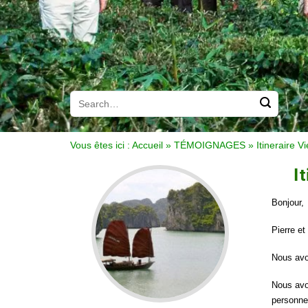
Vous êtes ici :
Accueil
»
TÉMOIGNAGES
»
Itineraire
I
Bonjour,
Pierre et
Nous avo
Nous avo
personne