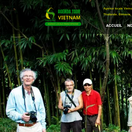
Passer
Agence locale Vi
au
Thailande, Birmanie,
contenu
ACCUEIL
NO