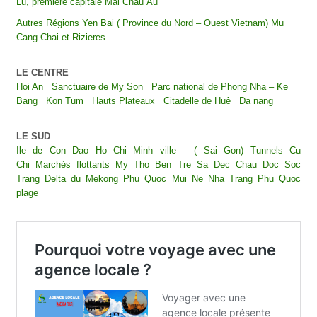
Lu, première capitale
Mai Chau
Au
Autres Régions
Yen Bai ( Province du Nord – Ouest Vietnam)
Mu
Cang Chai et Rizieres
LE CENTRE
Hoi An
Sanctuaire de My Son
Parc national de Phong Nha – Ke
Bang
Kon Tum
Hauts Plateaux
Citadelle de Huê
Da nang
LE SUD
Ile de Con Dao
Ho Chi Minh ville – ( Sai Gon)
Tunnels Cu
Chi
Marchés flottants
My Tho
Ben Tre
Sa Dec
Chau Doc
Soc
Trang
Delta du Mekong
Phu Quoc
Mui Ne
Nha Trang
Phu Quoc
plage