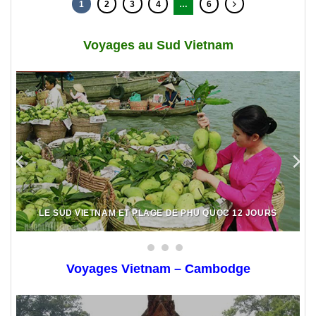
1
2
3
4
…
6
Voyages au Sud Vietnam
LE SUD VIETNAM ET PLAGE DE PHU QUOC 12 JOURS
Voyages Vietnam – Cambodge