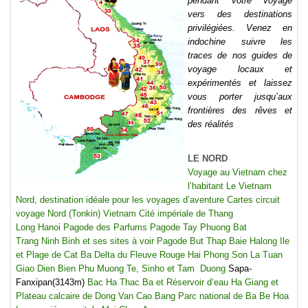
pendant votre voyage
vers des destinations
privilégiées. Venez en
indochine suivre les
traces de nos guides de
voyage locaux et
expérimentés et laissez
vous porter jusqu’aux
frontières des rêves et
des réalités
LE NORD
Voyage au Vietnam chez
l’habitant
Le Vietnam
Nord, destination idéale pour les voyages d’aventure
Cartes circuit
voyage Nord (Tonkin) Vietnam
Cité impériale de Thang
Long
Hanoi
Pagode des Parfums
Pagode Tay Phuong
Bat
Trang
Ninh Binh et ses sites à voir
Pagode But Thap
Baie Halong
Ile
et Plage de Cat Ba
Delta du Fleuve Rouge
Hai Phong
Son La
Tuan
Giao
Dien Bien Phu
Muong Te, Sinho et Tam Duong
Sapa-
Fanxipan(3143m)
Bac Ha
Thac Ba et Réservoir d’eau
Ha Giang et
Plateau calcaire de Dong Van
Cao Bang
Parc national de Ba Be
Hoa