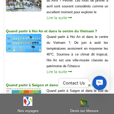
au Avril ? Février. Les mois de janvier à
avril sont souvent considérés comme un
excellent moment pour explorer le
Lire la suite
Quand partir à Hoi An et dans le centre du Vietnam ?
Quand partir à Hoi An et dans le centre
du Vietnam ?, De juin à août les
températures avoisinent en moyenne les
40°C. Soumise à ce climat dit tropical,
Hoi An est une ville-musée classée au
patrimoine de l'Unesco
Lire la suite
Contact
Contact Us
Quand partir à Saigon et dans le sud du Vietnam ?
Us
Quand partir à Saigon et dans le sud du
Vietnam ? la saison sèche de septembre
à avril, et la saison humide, de mai à
septembre, caractérisée par son fort taux
Nos voyages
Devis sur Mesure