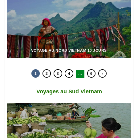
VOYAGE AU NORD VIETNAM 10 JOURS
1
2
3
4
…
6
Voyages au Sud Vietnam