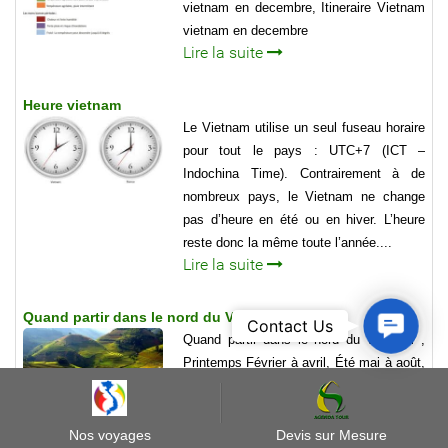
vietnam en decembre, Itineraire Vietnam
vietnam en decembre
Lire la suite
Heure vietnam
Le Vietnam utilise un seul fuseau horaire
pour tout le pays : UTC+7 (ICT –
Indochina Time). Contrairement à de
nombreux pays, le Vietnam ne change
pas d’heure en été ou en hiver. L’heure
reste donc la même toute l’année....
Lire la suite
Quand partir dans le nord du Vietnam
Contact
Contact Us
Quand partir dans le nord du Vietnam ,
Us
Printemps Février à avril, Été mai à août,
Automne septembre à novembre, Hiver
décembre à janvier
Lire la suite
Nos voyages
Devis sur Mesure