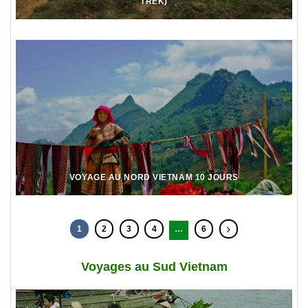
TREK)
VOYAGE AU NORD VIETNAM 10 JOURS
1
2
3
4
…
6
Voyages au Sud Vietnam