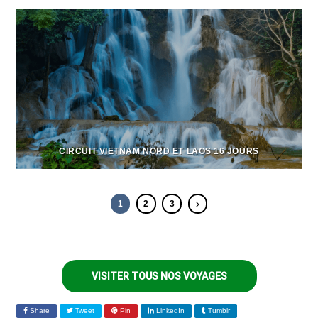
CIRCUIT VIETNAM NORD ET LAOS 16 JOURS
1
2
3
VISITER TOUS NOS VOYAGES
Share
Tweet
Pin
LinkedIn
Tumblr