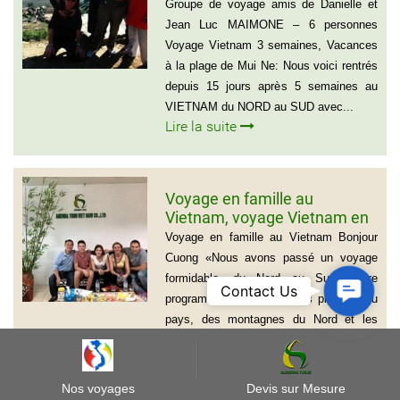
Ne
Groupe de voyage amis de Danielle et
Jean Luc MAIMONE – 6 personnes
Voyage Vietnam 3 semaines, Vacances
à la plage de Mui Ne: Nous voici rentrés
depuis 15 jours après 5 semaines au
VIETNAM du NORD au SUD avec...
Lire la suite
Voyage en famille au
Vietnam, voyage Vietnam en
famille de 15 jours, La famille
Voyage en famille au Vietnam Bonjour
Edouard, Tele: 0612011750
Cuong «Nous avons passé un voyage
formidable, du Nord au Sud. Notre
Contact
Contact Us
programme mariait tous les plaisirs du
Us
pays, des montagnes du Nord et les
ethnies locales à l’effervescence des
mégalopoles en passant par...
Lire la suite
Nos voyages
Devis sur Mesure