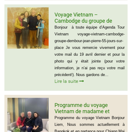
Voyage Vietnam –
Cambodge du groupe de
madame et Monsieur
Bonjour à toute équipe d’Agenda Tour
DEMBOUR JEAN-PIERRE (55
Vietnam voyage-vietnam-cambodge-
jours sur place)
groupe-dembour-jean-pierre-55-jours-sur-
place Je vous remercie vivement pour
votre mail du 19 avril dernier et pour la
photo qui y était jointe (pour votre
information, je n’ai pas reçu votre mail
précédent!). Nous gardons de...
Lire la suite
Programme du voyage
Vietnam de madame et
Monsieur Michel et Michèle
Programme du voyage Vietnam Bonjour
LEROUX
Liem, Nous sommes actuellement à
Bangkok et en partance pour Chiang Mai