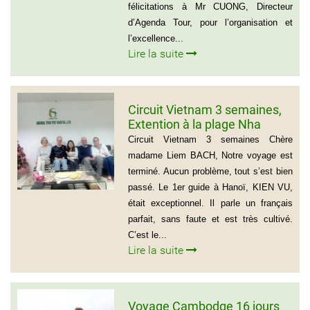
félicitations à Mr CUONG, Directeur
d’Agenda Tour, pour l’organisation et
l’excellence...
Lire la suite
Circuit Vietnam 3 semaines,
Extention à la plage Nha
Trang, Groupe de Mr Jean-
Circuit Vietnam 3 semaines Chère
Pierre KERLING Téléphone en
madame Liem BACH, Notre voyage est
France: 06 13 01 66 06
terminé. Aucun problème, tout s’est bien
passé. Le 1er guide à Hanoï, KIEN VU,
était exceptionnel. Il parle un français
parfait, sans faute et est très cultivé.
C’est le...
Lire la suite
Voyage Cambodge 16 jours