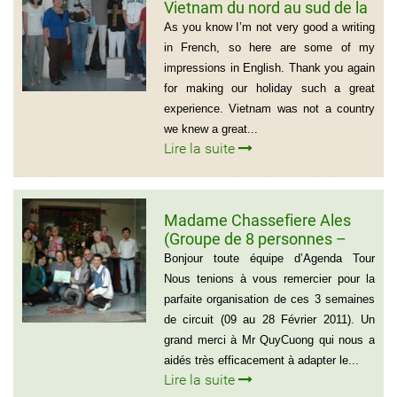
Vietnam du nord au sud de la
famille de Vivien Schydlawsky
As you know I’m not very good a writing
in French, so here are some of my
impressions in English. Thank you again
for making our holiday such a great
experience. Vietnam was not a country
we knew a great...
Lire la suite
Madame Chassefiere Ales
(Groupe de 8 personnes –
Voyage du Nord au Sud
Bonjour toute équipe d’Agenda Tour
Vietnam)
Nous tenions à vous remercier pour la
parfaite organisation de ces 3 semaines
de circuit (09 au 28 Février 2011). Un
grand merci à Mr QuyCuong qui nous a
aidés très efficacement à adapter le...
Lire la suite