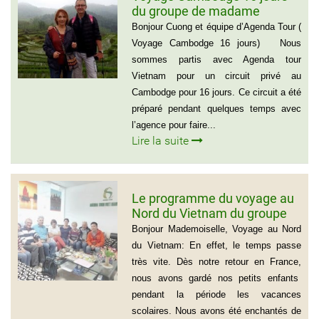
du groupe de madame
Danielle et Monsieur Jean
Bonjour Cuong et équipe d’Agenda Tour (
Luc 0033 – 06 88 20 18 95
Voyage Cambodge 16 jours) Nous
sommes partis avec Agenda tour
Vietnam pour un circuit privé au
Cambodge pour 16 jours. Ce circuit a été
préparé pendant quelques temps avec
l’agence pour faire...
Lire la suite
Le programme du voyage au
Nord du Vietnam du groupe
de Madame Jacqueline
Bonjour Mademoiselle, Voyage au Nord
MONTAGNE
du Vietnam: En effet, le temps passe
très vite. Dès notre retour en France,
nous avons gardé nos petits enfants
pendant la période les vacances
scolaires. Nous avons été enchantés de