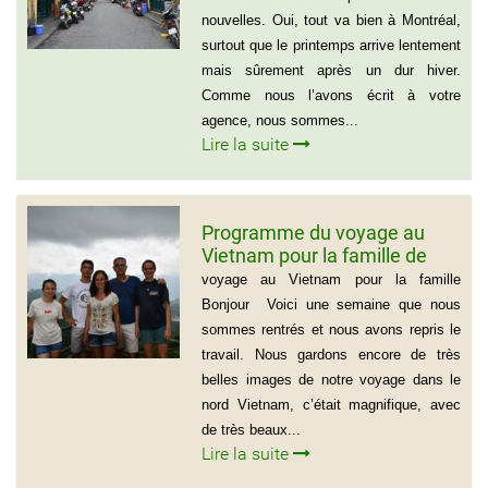
Gérald Lafleur – 001 514-355-
nouvelles. Oui, tout va bien à Montréal,
9066
surtout que le printemps arrive lentement
mais sûrement après un dur hiver.
Comme nous l’avons écrit à votre
agence, nous sommes...
Lire la suite
Programme du voyage au
Vietnam pour la famille de
Mme BEAUGRAND
voyage au Vietnam pour la famille
Bonjour Voici une semaine que nous
sommes rentrés et nous avons repris le
travail. Nous gardons encore de très
belles images de notre voyage dans le
nord Vietnam, c’était magnifique, avec
de très beaux...
Lire la suite