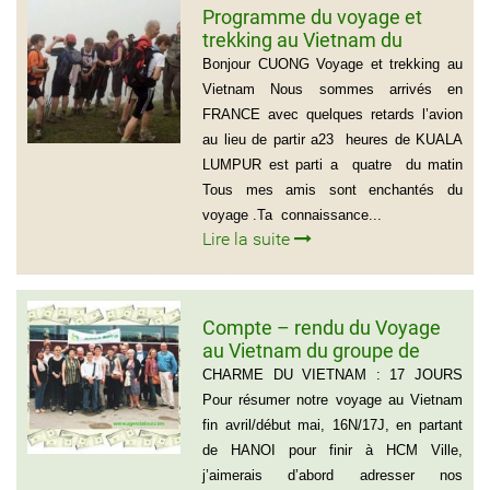
Programme du voyage et
trekking au Vietnam du
groupe d’amis de Mr Louis
Bonjour CUONG Voyage et trekking au
COURTESOLLE (14
Vietnam Nous sommes arrivés en
personnes)
FRANCE avec quelques retards l’avion
au lieu de partir a23 heures de KUALA
LUMPUR est parti a quatre du matin
Tous mes amis sont enchantés du
voyage .Ta connaissance...
Lire la suite
Compte – rendu du Voyage
au Vietnam du groupe de
Madame ANNA BOVO
CHARME DU VIETNAM : 17 JOURS
(Groupe de 21 personnes) –
Pour résumer notre voyage au Vietnam
Français
fin avril/début mai, 16N/17J, en partant
de HANOI pour finir à HCM Ville,
j’aimerais d’abord adresser nos