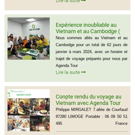
Lire la suite
Expérience inoubliable au
Vietnam et au Cambodge (
Groupe de monsieur Jean
Nous sommes allés au Vietnam et au
Pierre Lapointe)
Cambodge pour un total de 62 jours de
janvier à mars 2024, avec un horaire et
trajet de voyage préparés pour nous par
Agenda Tour
Lire la suite
Conpte rendu du voyage au
Vietnam avec Agenda Tour
du groupe de Mr Philippe
Philippe MIRGALET 7.allée de Courfaud
MIRGALET (15 personnes)
87280 LIMOGE Portable : 06 09 50 51
495 France
………………………………………………………