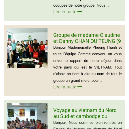
occupée de notre groupe. Nous...
Lire la suite
Groupe de madame Claudine
et Danny CHAN OU TEUNG (9
personnes)
Bonjour Mademoiselle Phuong Thanh et
toute l’équipe Comme convenu on vous
envoi le rapport de notre séjour dans
votre pays qui est le VIETNAM. Tout
d’abord on tient à dire au nom de tout le
groupe un grand merci pour...
Lire la suite
Voyage au vietnam du Nord
au Sud et cambodge du
groupe de Emilie CHAU – 6
Bonjour, Nous sommes bien rentrés en
personnes (21 jours)