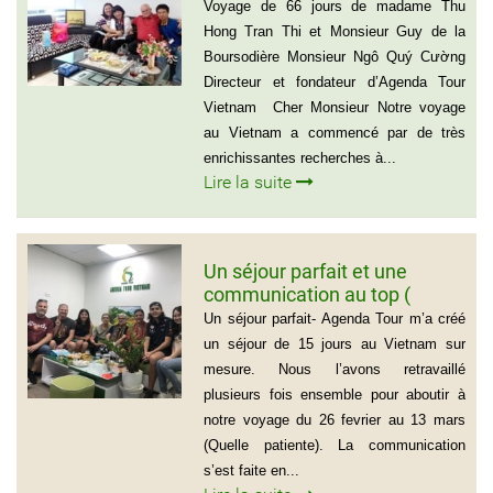
Hong Tran Thi et Monsieur
Voyage de 66 jours de madame Thu
Guy de la Boursodière
Hong Tran Thi et Monsieur Guy de la
Boursodière Monsieur Ngô Quý Cường
Directeur et fondateur d’Agenda Tour
Vietnam Cher Monsieur Notre voyage
au Vietnam a commencé par de très
enrichissantes recherches à...
Lire la suite
Un séjour parfait et une
communication au top (
Groupe de la famille de Mr
Un séjour parfait- Agenda Tour m’a créé
PASCAL CESCON)
un séjour de 15 jours au Vietnam sur
mesure. Nous l’avons retravaillé
plusieurs fois ensemble pour aboutir à
notre voyage du 26 fevrier au 13 mars
(Quelle patiente). La communication
s’est faite en...