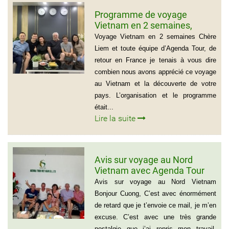
Programme de voyage
Vietnam en 2 semaines,
Famille Jean Pierre Massias
Voyage Vietnam en 2 semaines Chère
Liem et toute équipe d’Agenda Tour, de
retour en France je tenais à vous dire
combien nous avons apprécié ce voyage
au Vietnam et la découverte de votre
pays. L’organisation et le programme
était...
Lire la suite
Avis sur voyage au Nord
Vietnam avec Agenda Tour
Vietnam
Avis sur voyage au Nord Vietnam
Bonjour Cuong, C’est avec énormément
de retard que je t’envoie ce mail, je m’en
excuse. C’est avec une très grande
nostalgie que j’ai repris mon travail.