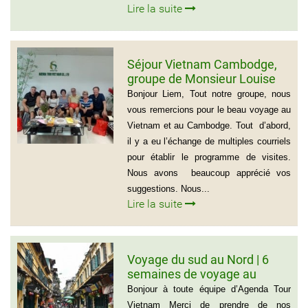
Lire la suite
Séjour Vietnam Cambodge,
groupe de Monsieur Louise
De Seve, 3 semaines
Bonjour Liem, Tout notre groupe, nous
vous remercions pour le beau voyage au
Vietnam et au Cambodge. Tout d’abord,
il y a eu l’échange de multiples courriels
pour établir le programme de visites.
Nous avons beaucoup apprécié vos
suggestions. Nous...
Lire la suite
Voyage du sud au Nord | 6
semaines de voyage au
Vietnam – Madame
Bonjour à toute équipe d’Agenda Tour
Marguerite Côté et Monsieur
Vietnam Merci de prendre de nos