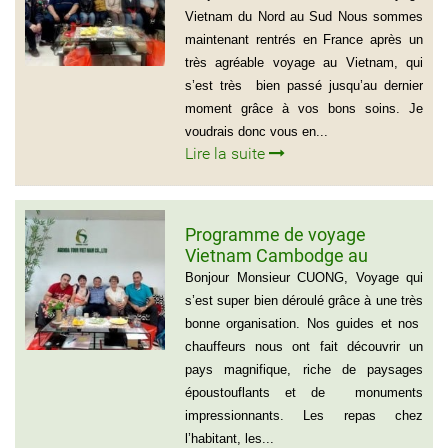
Mr Thierry Voinier
Vietnam du Nord au Sud Nous sommes
maintenant rentrés en France après un
très agréable voyage au Vietnam, qui
s’est très bien passé jusqu’au dernier
moment grâce à vos bons soins. Je
voudrais donc vous en...
Lire la suite
Programme de voyage
Vietnam Cambodge au
groupe de Madame CATHY et
Bonjour Monsieur CUONG, Voyage qui
les amis
s’est super bien déroulé grâce à une très
bonne organisation. Nos guides et nos
chauffeurs nous ont fait découvrir un
pays magnifique, riche de paysages
époustouflants et de monuments
impressionnants. Les repas chez
l’habitant, les...