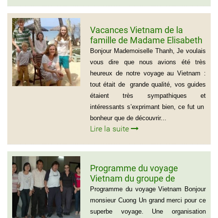
Vacances Vietnam de la
famille de Madame Elisabeth
DE LAUBESPIN (6 personnes)
Bonjour Mademoiselle Thanh, Je voulais
vous dire que nous avions été très
heureux de notre voyage au Vietnam :
tout était de grande qualité, vos guides
étaient très sympathiques et
intéressants s’exprimant bien, ce fut un
bonheur que de découvrir...
Lire la suite
Programme du voyage
Vietnam du groupe de
madame et Mr Jean Marie
Programme du voyage Vietnam Bonjour
Cannac
monsieur Cuong Un grand merci pour ce
superbe voyage. Une organisation