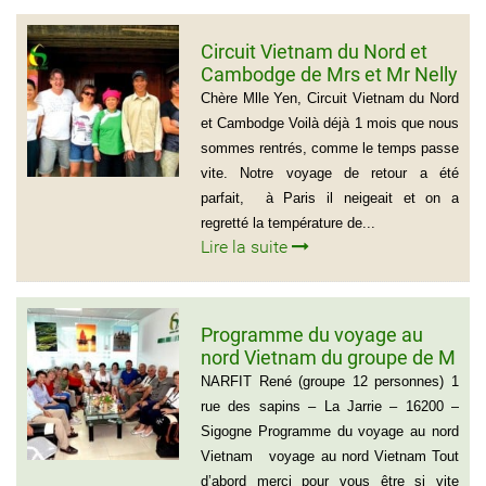
Circuit Vietnam du Nord et
Cambodge de Mrs et Mr Nelly
et Christian BROSSARD
Chère Mlle Yen, Circuit Vietnam du Nord
et Cambodge Voilà déjà 1 mois que nous
sommes rentrés, comme le temps passe
vite. Notre voyage de retour a été
parfait, à Paris il neigeait et on a
regretté la température de...
Lire la suite
Programme du voyage au
nord Vietnam du groupe de M
NARFIT RENÉ(12
NARFIT René (groupe 12 personnes) 1
PERSONNES)
rue des sapins – La Jarrie – 16200 –
Sigogne Programme du voyage au nord
Vietnam voyage au nord Vietnam Tout
d’abord merci pour vous être si vite