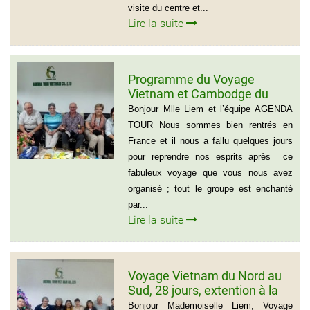
visite du centre et...
Lire la suite
Programme du Voyage
Vietnam et Cambodge du
group de Mr LACROIX (6
Bonjour Mlle Liem et l’équipe AGENDA
personnes)
TOUR Nous sommes bien rentrés en
France et il nous a fallu quelques jours
pour reprendre nos esprits après ce
fabuleux voyage que vous nous avez
organisé ; tout le groupe est enchanté
par...
Lire la suite
Voyage Vietnam du Nord au
Sud, 28 jours, extention à la
plage de Muine du groupe de
Bonjour Mademoiselle Liem, Voyage