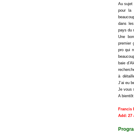
Au sujet 
pour la
beaucoup
dans les
pays du 
Une bon
premier 
pro qui n
beaucoup
baie d’A
recherché
à détaille
J’ai eu b
Je vous s
A bientôt
Francis 
Add: 27
Progra