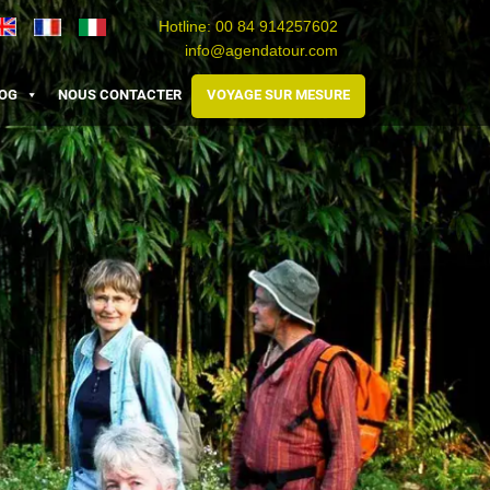
Hotline:
00 84 914257602
info@agendatour.com
Travel
Agence
Viaggio
Vietnam
de
Vietnam
OG
NOUS CONTACTER
VOYAGE SUR MESURE
voyage
au
Vietnam