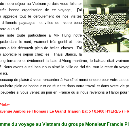
de notre séjour au Vietnam je dois vous féliciter
 très bonne organisation de ce voyage, j’ai
 apprécié tout le déroulement de nos visites
 différents paysages et villes de votre beau
nord au sud.
ne note toute particulière à MR Hung notre
guide dans le nord, vraiment très gentil et très
ous a fait découvrir plein de belles choses. J’ai
 apprécié le séjour chez les Thaïs Blancs, la
long terrestre et évidement la baie d’Along maritime, le bateau était vraime
. Nous avons aussi beaucoup aimé la ville de Hoi An, tout le reste du voyage
r ici.
eaucoup de plaisir à vous rencontrer à Hanoï et merci encore pour votre accue
ouhaite plein de bonheur et de réussite dans votre travail et dans votre vie p
 peut-être si vous venez un jour en France ou si nous revenons à Hanoï pour 
Piolet
 avenue Ambroise Thomas / Le Grand Trianon Bat 5 / 83400 HYERES / 
mme du voyage au Vietnam du groupe Monsieur Francis Pi