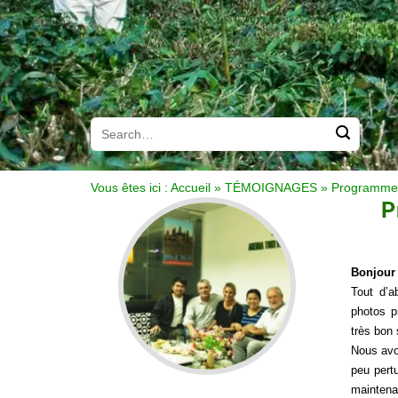
Vous êtes ici :
Accueil
»
TÉMOIGNAGES
»
Programme 
P
Bonjour
Tout d’a
photos p
très bon
Nous avo
peu pert
maintena