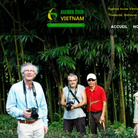
Passer
Agence locale Vi
au
Thailande, Birmanie,
contenu
ACCUEIL
NO