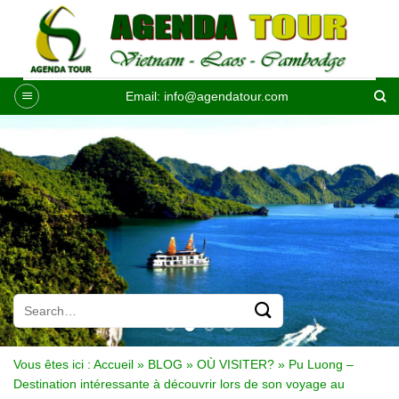
Passer
au
contenu
Email:
info@agendatour.com
Vous êtes ici :
Accueil
»
BLOG
»
OÙ VISITER?
»
Pu Luong –
Destination intéressante à découvrir lors de son voyage au