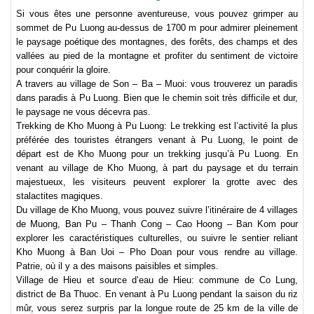
Si vous êtes une personne aventureuse, vous pouvez grimper au
sommet de Pu Luong au-dessus de 1700 m pour admirer pleinement
le paysage poétique des montagnes, des forêts, des champs et des
vallées au pied de la montagne et profiter du sentiment de victoire
pour conquérir la gloire.
A travers au village de Son – Ba – Muoi: vous trouverez un paradis
dans paradis à Pu Luong. Bien que le chemin soit très difficile et dur,
le paysage ne vous décevra pas.
Trekking de Kho Muong à Pu Luong: Le trekking est l’activité la plus
préférée des touristes étrangers venant à Pu Luong, le point de
départ est de Kho Muong pour un trekking jusqu’à Pu Luong. En
venant au village de Kho Muong, à part du paysage et du terrain
majestueux, les visiteurs peuvent explorer la grotte avec des
stalactites magiques.
Du village de Kho Muong, vous pouvez suivre l’itinéraire de 4 villages
de Muong, Ban Pu – Thanh Cong – Cao Hoong – Ban Kom pour
explorer les caractéristiques culturelles, ou suivre le sentier reliant
Kho Muong à Ban Uoi – Pho Doan pour vous rendre au village.
Patrie, où il y a des maisons paisibles et simples.
Village de Hieu et source d’eau de Hieu: commune de Co Lung,
district de Ba Thuoc. En venant à Pu Luong pendant la saison du riz
mûr, vous serez surpris par la longue route de 25 km de la ville de