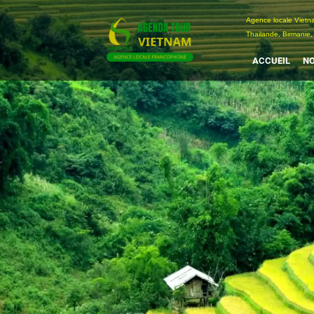
Passer
Agence locale Vi
au
Thailande, Birmanie,
contenu
ACCUEIL
NO