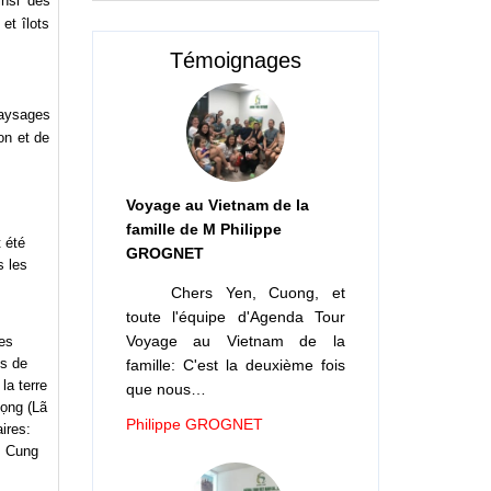
insi des
et îlots
Témoignages
paysages
on et de
Voyage au Vietnam de la
famille de M Philippe
t été
GROGNET
s les
Chers Yen, Cuong, et
toute l'équipe d'Agenda Tour
Voyage au Vietnam de la
les
es de
famille: C'est la deuxième fois
la terre
que nous…
Vọng (Lã
Philippe GROGNET
ires:
m Cung