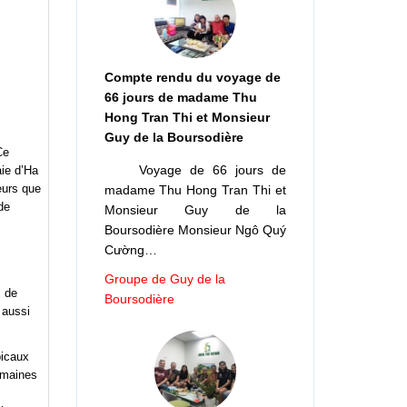
Compte rendu du voyage de
66 jours de madame Thu
Hong Tran Thi et Monsieur
Guy de la Boursodière
Ce
Voyage de 66 jours de
aie d’Ha
eurs que
madame Thu Hong Tran Thi et
de
Monsieur Guy de la
Boursodière Monsieur Ngô Quý
Cường…
Groupe de Guy de la
s de
Boursodière
 aussi
picaux
omaines