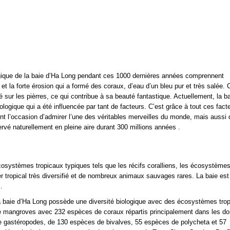
ogique de la baie d’Ha Long pendant ces 1000 dernières années comprennent
e et la forte érosion qui a formé des coraux, d’eau d’un bleu pur et très salée. 
sur les pièrres, ce qui contribue à sa beauté fantastique. Actuellement, la b
ologique qui a été influencée par tant de facteurs. C’est grâce à tout ces fact
ent l’occasion d’admirer l’une des véritables merveilles du monde, mais aussi 
vé naturellement en pleine aire durant 300 millions années .
osystèmes tropicaux typiques tels que les récifs coralliens, les écosystème
 tropical très diversifié et de nombreux animaux sauvages rares. La baie est
…
la baie d’Ha Long possède une diversité biologique avec des écosystèmes tro
 de mangroves avec 232 espèces de coraux répartis principalement dans les d
e gastéropodes, de 130 espèces de bivalves, 55 espèces de polycheta et 57