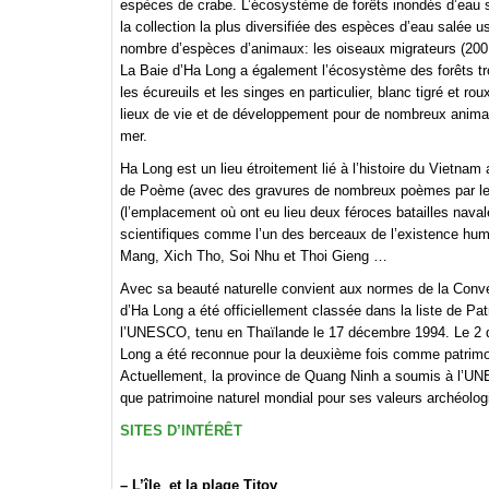
espèces de crabe. L’écosystème de forêts inondés d’eau 
la collection la plus diversifiée des espèces d’eau salée
nombre d’espèces d’animaux: les oiseaux migrateurs (200 
La Baie d’Ha Long a également l’écosystème des forêts trop
les écureuils et les singes en particulier, blanc tigré et ro
lieux de vie et de développement pour de nombreux animaux
mer.
Ha Long est un lieu étroitement lié à l’histoire du Vietn
de Poème (avec des gravures de nombreux poèmes par les 
(l’emplacement où ont eu lieu deux féroces batailles nava
scientifiques comme l’un des berceaux de l’existence huma
Mang, Xich Tho, Soi Nhu et Thoi Gieng …
Avec sa beauté naturelle convient aux normes de la Conventi
d’Ha Long a été officiellement classée dans la liste de P
l’UNESCO, tenu en Thaïlande le 17 décembre 1994. Le 2 dé
Long a été reconnue pour la deuxième fois comme patrimoi
Actuellement, la province de Quang Ninh a soumis à l’UNE
que patrimoine naturel mondial pour ses valeurs archéologi
SITES D’INTÉRÊT
– L’île et la plage Titov