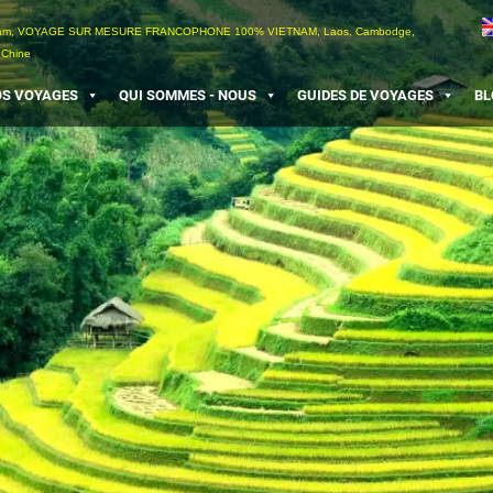
etnam, VOYAGE SUR MESURE FRANCOPHONE 100% VIETNAM, Laos, Cambodge,
 Chine
S VOYAGES
QUI SOMMES - NOUS
GUIDES DE VOYAGES
BL