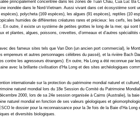
salée principalement concentrée dans les zones de Tuan Chau, Cua Luc Ba C
 usine inondée dans le Nord-Vietnam. Aussi vivant dans cet écosystème sont u
espèces), polycheta (169 espèces), les algues (91 espèces), reptiles (10 es
icales humides de différentes créatures rares et précieux: les cerfs, les bel
ux. En outre, il existe un système de petites grottes le long de la mer, qui sont 
 et plantes, algues, poissons, crevettes, d’ormeaux et d’autres spécialités 
am avec des fameux sites tels que Van Don (un ancien port commercial), le Mon
empereurs et autres personnages célèbres du passé), et la rivière Bach Da
les contre les agresseurs étrangers). En outre, Ha Long a été reconnue par le
ine avec la brillante civilisation d’Ha Long et des sites archéologiques co
on internationale sur la protection du patrimoine mondial naturel et culturel,
atrimoine naturel mondial lors du 18e Session du Comité du Patrimoine Mondia
cembre 2000, lors de sa 24e session organisée à Cairns (Australie), la baie
ne naturel mondial en fonction de ses valeurs géologiques et géomorphologi
SCO le dossier pour la reconnaissance pour la 3e fois de la Baie d’Ha Long 
ques et diversités biologiques.