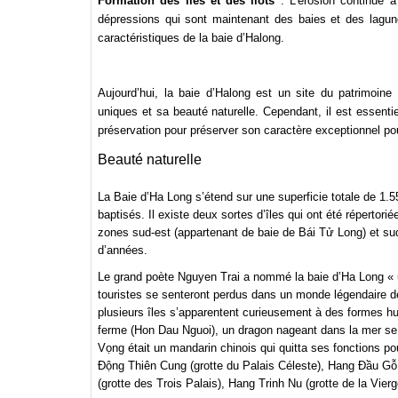
Formation des îles et des îlots
: L’érosion continue a
dépressions qui sont maintenant des baies et des lagunes
caractéristiques de la baie d’Halong.
Aujourd’hui, la baie d’Halong est un site du patrimoin
uniques et sa beauté naturelle. Cependant, il est essent
préservation pour préserver son caractère exceptionnel pou
Beauté naturelle
La Baie d’Ha Long s’étend sur une superficie totale de 1.55
baptisés. Il existe deux sortes d’îles qui ont été répertori
zones sud-est (appartenant de baie de Bái Tử Long) et sud-
d’années.
Le grand poète Nguyen Trai a nommé la baie d’Ha Long « une
touristes se senteront perdus dans un monde légendaire de
plusieurs îles s’apparentent curieusement à des formes h
ferme (Hon Dau Nguoi), un dragon nageant dans la mer se t
Vọng était un mandarin chinois qui quitta ses fonctions po
Động Thiên Cung (grotte du Palais Céleste), Hang Đầu Gỗ
(grotte des Trois Palais), Hang Trinh Nu (grotte de la Vie