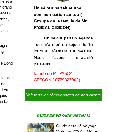
he et a
n grand
Un séjour parfait et une
pèces).
communication au top (
ettes,
Groupe de la famille de Mr
les
PASCAL CESCON)
de la
Un séjour parfait- Agenda
Tour m'a créé un séjour de 15
tagne
jours au Vietnam sur mesure.
ng
Nous l'avons retravaillé
s
mme Dong
plusieurs…
famille de Mr PASCAL
 la baie
CESCON ( 0779827905)
l de
 d’Ha
Voir tous les témoignages de nos clients
ques.
en tant
GUIDE DE VOYAGE VIETNAM
Guide détaillé Voyage
Vietnam 2027 – Météo,