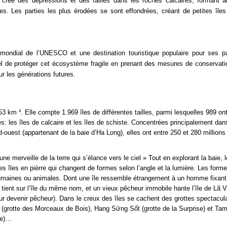
 créé des dépressions et des failles dans les roches calcaires, formant a
. Les parties les plus érodées se sont effondrées, créant de petites îles 
e mondial de l’UNESCO et une destination touristique populaire pour ses 
iel de protéger cet écosystème fragile en prenant des mesures de conservati
r les générations futures.
3 km ². Elle compte 1.969 îles de différentes tailles, parmi lesquelles 989 on
ées: les îles de calcaire et les îles de schiste. Concentrées principalement dan
ouest (appartenant de la baie d’Ha Long), elles ont entre 250 et 280 millions
 merveille de la terre qui s’élance vers le ciel » Tout en explorant la baie, 
s îles en pièrre qui changent de formes selon l’angle et la lumière. Les form
umaines ou animales. Dont une île ressemble étrangement à un homme fixant 
ient sur l’île du même nom, et un vieux pêcheur immobile hante l’île de Lã 
ur devenir pêcheur). Dans le creux des îles se cachent des grottes spectacula
 (grotte des Morceaux de Bois), Hang Sửng Sốt (grotte de la Surprise) et Ta
rge)…