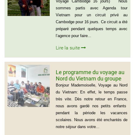
Luc 0033 – 06 88 20 18 95
Voyage Cambodge 16 jours) Nous
sommes partis avec Agenda tour
Vietnam pour un circuit privé au
Cambodge pour 16 jours. Ce circuit a été
préparé pendant quelques temps avec
l’agence pour faire...
Lire la suite
Le programme du voyage au
Nord du Vietnam du groupe
de Madame Jacqueline
Bonjour Mademoiselle, Voyage au Nord
MONTAGNE
du Vietnam: En effet, le temps passe
très vite. Dès notre retour en France,
nous avons gardé nos petits enfants
pendant la période les vacances
scolaires. Nous avons été enchantés de
notre séjour dans votre...