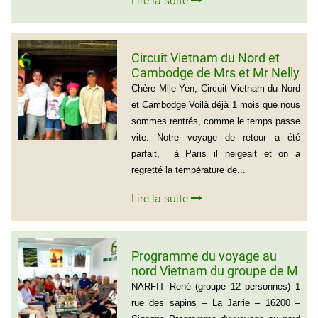
Lire la suite
Circuit Vietnam du Nord et
Cambodge de Mrs et Mr Nelly
et Christian BROSSARD
Chère Mlle Yen, Circuit Vietnam du Nord
et Cambodge Voilà déjà 1 mois que nous
sommes rentrés, comme le temps passe
vite. Notre voyage de retour a été
parfait, à Paris il neigeait et on a
regretté la température de...
Lire la suite
Programme du voyage au
nord Vietnam du groupe de M
NARFIT RENÉ(12
NARFIT René (groupe 12 personnes) 1
PERSONNES)
rue des sapins – La Jarrie – 16200 –