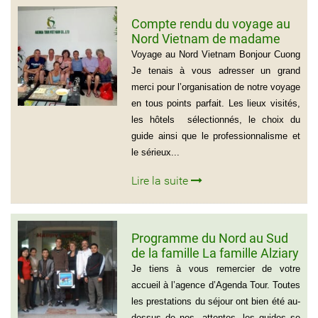
Compte rendu du voyage au
Nord Vietnam de madame
Marie Gammaitoni (Groupe
Voyage au Nord Vietnam Bonjour Cuong
de Provelli Eric)
Je tenais à vous adresser un grand
merci pour l’organisation de notre voyage
en tous points parfait. Les lieux visités,
les hôtels sélectionnés, le choix du
guide ainsi que le professionnalisme et
le sérieux...
Lire la suite
Programme du Nord au Sud
de la famille La famille Alziary
(Voyage Vietnam Nord au
Je tiens à vous remercier de votre
Sud)
accueil à l’agence d’Agenda Tour. Toutes
les prestations du séjour ont bien été au-
dessus de nos attentes, les guides se