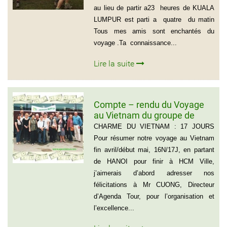
au lieu de partir a23 heures de KUALA
LUMPUR est parti a quatre du matin
Tous mes amis sont enchantés du
voyage .Ta connaissance...
Lire la suite
Compte – rendu du Voyage
au Vietnam du groupe de
Madame ANNA BOVO
CHARME DU VIETNAM : 17 JOURS
(Groupe de 21 personnes) –
Pour résumer notre voyage au Vietnam
Français
fin avril/début mai, 16N/17J, en partant
de HANOI pour finir à HCM Ville,
j’aimerais d’abord adresser nos
félicitations à Mr CUONG, Directeur
d’Agenda Tour, pour l’organisation et
l’excellence...