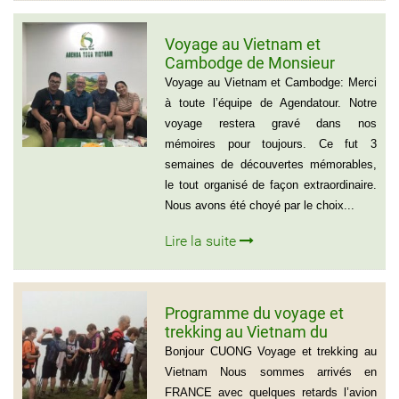
Voyage au Vietnam et
Cambodge de Monsieur
Sylvain Forest
Voyage au Vietnam et Cambodge: Merci
à toute l’équipe de Agendatour. Notre
voyage restera gravé dans nos
mémoires pour toujours. Ce fut 3
semaines de découvertes mémorables,
le tout organisé de façon extraordinaire.
Nous avons été choyé par le choix...
Lire la suite
Programme du voyage et
trekking au Vietnam du
groupe d’amis de Mr Louis
Bonjour CUONG Voyage et trekking au
COURTESOLLE (14
Vietnam Nous sommes arrivés en
personnes)
FRANCE avec quelques retards l’avion