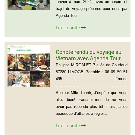
janvier à mars 2024, avec un horaire et
trajet de voyage préparés pour nous par
Agenda Tour
Lire la suite
Conpte rendu du voyage au
Vietnam avec Agenda Tour
du groupe de Mr Philippe
Philippe MIRGALET 7.allée de Courfaud
MIRGALET (15 personnes)
87280 LIMOGE Portable : 06 09 50 51
495 France
………………………………………………………
Bonjour Mlle Thanh, J’espère que vous
allez bien! Excusez-moi de ne vous
avoir pas répondu plus tôt, mais j’ai eu
beaucoup d’affaires à régler...
Lire la suite