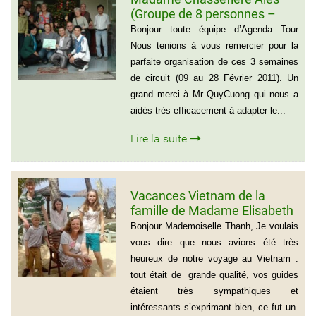
(Groupe de 8 personnes –
Voyage du Nord au Sud
Bonjour toute équipe d’Agenda Tour
Vietnam)
Nous tenions à vous remercier pour la
parfaite organisation de ces 3 semaines
de circuit (09 au 28 Février 2011). Un
grand merci à Mr QuyCuong qui nous a
aidés très efficacement à adapter le...
Lire la suite
Vacances Vietnam de la
famille de Madame Elisabeth
DE LAUBESPIN (6 personnes)
Bonjour Mademoiselle Thanh, Je voulais
vous dire que nous avions été très
heureux de notre voyage au Vietnam :
tout était de grande qualité, vos guides
étaient très sympathiques et
intéressants s’exprimant bien, ce fut un