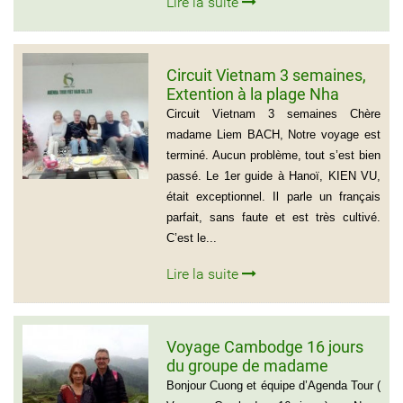
Lire la suite
Circuit Vietnam 3 semaines,
Extention à la plage Nha
Trang, Groupe de Mr Jean-
Circuit Vietnam 3 semaines Chère
Pierre KERLING Téléphone en
madame Liem BACH, Notre voyage est
France: 06 13 01 66 06
terminé. Aucun problème, tout s’est bien
passé. Le 1er guide à Hanoï, KIEN VU,
était exceptionnel. Il parle un français
parfait, sans faute et est très cultivé.
C’est le...
Lire la suite
Voyage Cambodge 16 jours
du groupe de madame
Danielle et Monsieur Jean
Bonjour Cuong et équipe d’Agenda Tour (