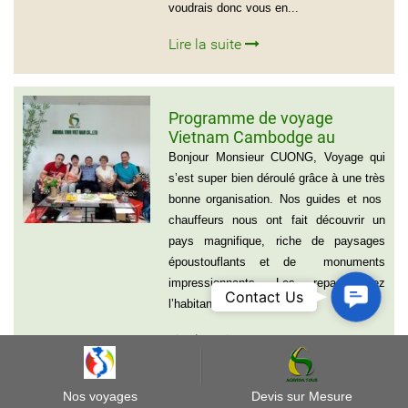
voudrais donc vous en...
Lire la suite
Programme de voyage
Vietnam Cambodge au
groupe de Madame CATHY et
Bonjour Monsieur CUONG, Voyage qui
les amis
s’est super bien déroulé grâce à une très
bonne organisation. Nos guides et nos
chauffeurs nous ont fait découvrir un
pays magnifique, riche de paysages
époustouflants et de monuments
impressionnants. Les repas chez
Contact
Contact Us
l’habitant, les...
Us
Lire la suite
Nos voyages
Devis sur Mesure