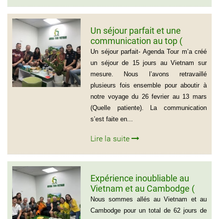
Un séjour parfait et une
communication au top (
Groupe de la famille de Mr
Un séjour parfait- Agenda Tour m’a créé
PASCAL CESCON)
un séjour de 15 jours au Vietnam sur
mesure. Nous l’avons retravaillé
plusieurs fois ensemble pour aboutir à
notre voyage du 26 fevrier au 13 mars
(Quelle patiente). La communication
s’est faite en...
Lire la suite
Expérience inoubliable au
Vietnam et au Cambodge (
Groupe de monsieur Jean
Nous sommes allés au Vietnam et au
Pierre Lapointe)
Cambodge pour un total de 62 jours de