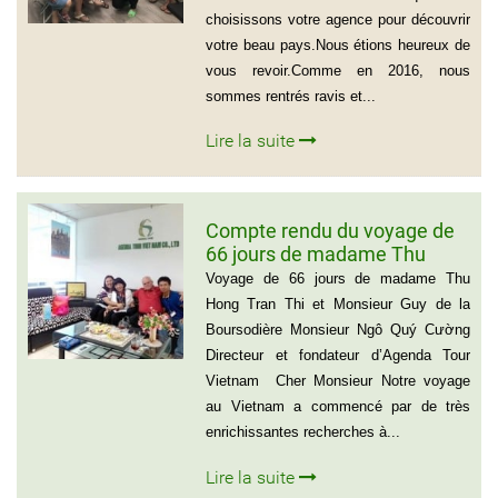
choisissons votre agence pour découvrir
votre beau pays.Nous étions heureux de
vous revoir.Comme en 2016, nous
sommes rentrés ravis et...
Lire la suite
Compte rendu du voyage de
66 jours de madame Thu
Hong Tran Thi et Monsieur
Voyage de 66 jours de madame Thu
Guy de la Boursodière
Hong Tran Thi et Monsieur Guy de la
Boursodière Monsieur Ngô Quý Cường
Directeur et fondateur d’Agenda Tour
Vietnam Cher Monsieur Notre voyage
au Vietnam a commencé par de très
enrichissantes recherches à...
Lire la suite