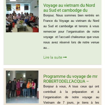
Voyage au vietnam du Nord
au Sud et cambodge du
groupe de Emilie CHAU – 6
Bonjour, Nous sommes bien rentrés en
personnes (21 jours)
France du Voyage au vietnam du Nord
au Sud et cambodge et tenons à vous
remercier pour l’organisation de notre
voyage et l’accueil chaleureux que vous
nous avez réservé lors de notre venue
au...
Lire la suite
Programme du voyage de mr
ROBERTODELL’ACQUA –
ITALIA
Bonjour à vous, A tous ceux qui ont
contribué à la préparation et à
l’organisation de notre voyage au
Vietnam de 7 jours, je tiens à les