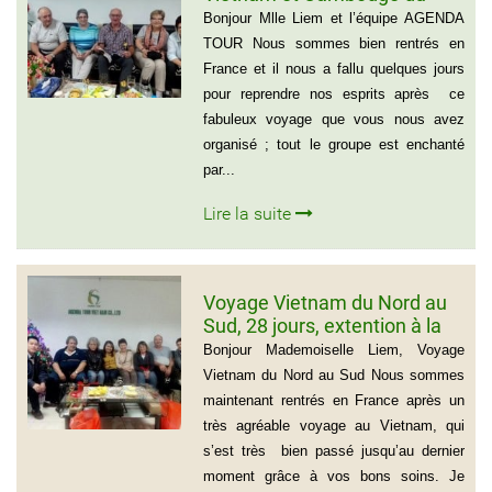
group de Mr LACROIX (6
Bonjour Mlle Liem et l’équipe AGENDA
personnes)
TOUR Nous sommes bien rentrés en
France et il nous a fallu quelques jours
pour reprendre nos esprits après ce
fabuleux voyage que vous nous avez
organisé ; tout le groupe est enchanté
par...
Lire la suite
Voyage Vietnam du Nord au
Sud, 28 jours, extention à la
plage de Muine du groupe de
Bonjour Mademoiselle Liem, Voyage
Mr Thierry Voinier
Vietnam du Nord au Sud Nous sommes
maintenant rentrés en France après un
très agréable voyage au Vietnam, qui
s’est très bien passé jusqu’au dernier
moment grâce à vos bons soins. Je