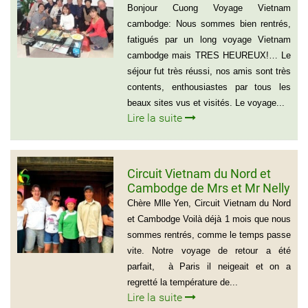
groupe de madame Anna
Bonjour Cuong Voyage Vietnam
BOVO
cambodge: Nous sommes bien rentrés,
fatigués par un long voyage Vietnam
cambodge mais TRES HEUREUX!… Le
séjour fut très réussi, nos amis sont très
contents, enthousiastes par tous les
beaux sites vus et visités. Le voyage...
Lire la suite
Circuit Vietnam du Nord et
Cambodge de Mrs et Mr Nelly
et Christian BROSSARD
Chère Mlle Yen, Circuit Vietnam du Nord
et Cambodge Voilà déjà 1 mois que nous
sommes rentrés, comme le temps passe
vite. Notre voyage de retour a été
parfait, à Paris il neigeait et on a
regretté la température de...
Lire la suite