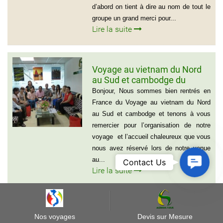
d’abord on tient à dire au nom de tout le
groupe un grand merci pour...
Lire la suite
Voyage au vietnam du Nord
au Sud et cambodge du
groupe de Emilie CHAU – 6
Bonjour, Nous sommes bien rentrés en
personnes (21 jours)
France du Voyage au vietnam du Nord
au Sud et cambodge et tenons à vous
remercier pour l’organisation de notre
voyage et l’accueil chaleureux que vous
nous avez réservé lors de notre venue
Contact
au...
Contact Us
Lire la suite
Us
Programme du voyage de mr
Nos voyages
Devis sur Mesure
ROBERTODELL’ACQUA –