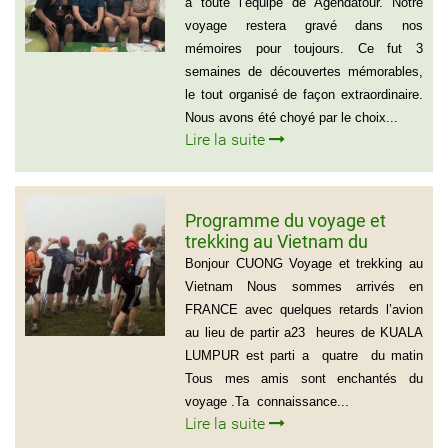
à toute l’équipe de Agendatour. Notre
voyage restera gravé dans nos
mémoires pour toujours. Ce fut 3
semaines de découvertes mémorables,
le tout organisé de façon extraordinaire.
Nous avons été choyé par le choix...
Lire la suite
Programme du voyage et
trekking au Vietnam du
groupe d’amis de Mr Louis
Bonjour CUONG Voyage et trekking au
COURTESOLLE (14
Vietnam Nous sommes arrivés en
personnes)
FRANCE avec quelques retards l’avion
au lieu de partir a23 heures de KUALA
LUMPUR est parti a quatre du matin
Tous mes amis sont enchantés du
voyage .Ta connaissance...
Lire la suite