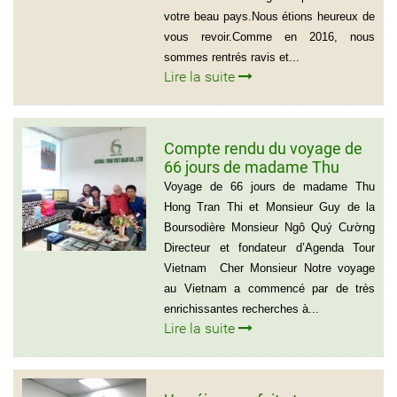
votre beau pays.Nous étions heureux de
vous revoir.Comme en 2016, nous
sommes rentrés ravis et...
Lire la suite
Compte rendu du voyage de
66 jours de madame Thu
Hong Tran Thi et Monsieur
Voyage de 66 jours de madame Thu
Guy de la Boursodière
Hong Tran Thi et Monsieur Guy de la
Boursodière Monsieur Ngô Quý Cường
Directeur et fondateur d’Agenda Tour
Vietnam Cher Monsieur Notre voyage
au Vietnam a commencé par de très
enrichissantes recherches à...
Lire la suite