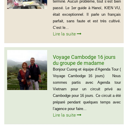
terminé. Aucun problème, tout s’est bien
passé. Le 1er guide à Hanoï, KIEN VU,
était exceptionnel. Il parle un français
parfait, sans faute et est très cultivé.
C’est le...
Lire la suite
Voyage Cambodge 16 jours
du groupe de madame
Danielle et Monsieur Jean
Bonjour Cuong et équipe d’Agenda Tour (
Luc 0033 – 06 88 20 18 95
Voyage Cambodge 16 jours) Nous
sommes partis avec Agenda tour
Vietnam pour un circuit privé au
Cambodge pour 16 jours. Ce circuit a été
préparé pendant quelques temps avec
l’agence pour faire...
Lire la suite