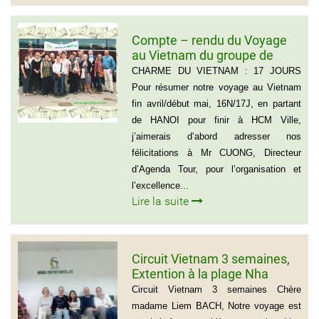
Compte – rendu du Voyage
au Vietnam du groupe de
Madame ANNA BOVO
CHARME DU VIETNAM : 17 JOURS
(Groupe de 21 personnes) –
Pour résumer notre voyage au Vietnam
Français
fin avril/début mai, 16N/17J, en partant
de HANOI pour finir à HCM Ville,
j’aimerais d’abord adresser nos
félicitations à Mr CUONG, Directeur
d’Agenda Tour, pour l’organisation et
l’excellence...
Lire la suite
Circuit Vietnam 3 semaines,
Extention à la plage Nha
Trang, Groupe de Mr Jean-
Circuit Vietnam 3 semaines Chère
Pierre KERLING Téléphone en
madame Liem BACH, Notre voyage est
France: 06 13 01 66 06