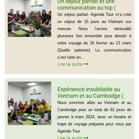
Un séjour parfait et une
communication au top (
Groupe de la famille de Mr
Un séjour parfait- Agenda Tour m’a créé
PASCAL CESCON)
un séjour de 15 jours au Vietnam sur
mesure. Nous l’avons retravaillé
plusieurs fois ensemble pour aboutir à
notre voyage du 26 fevrier au 13 mars
(Quelle patiente). La communication
s’est faite en...
Lire la suite
Expérience inoubliable au
Vietnam et au Cambodge (
Groupe de monsieur Jean
Nous sommes allés au Vietnam et au
Pierre Lapointe)
Cambodge pour un total de 62 jours de
janvier à mars 2024, avec un horaire et
trajet de voyage préparés pour nous par
Agenda Tour
Lire la suite