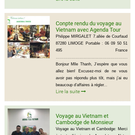
Conpte rendu du voyage au
Vietnam avec Agenda Tour
du groupe de Mr Philippe
Philippe MIRGALET 7.allée de Courfaud
MIRGALET (15 personnes)
87280 LIMOGE Portable : 06 09 50 51
495 France
………………………………………………………
Bonjour Mlle Thanh, J’espère que vous
allez bien! Excusez-moi de ne vous
avoir pas répondu plus tôt, mais j’ai eu
beaucoup d’affaires à régler...
Lire la suite
Voyage au Vietnam et
Cambodge de Monsieur
Sylvain Forest
Voyage au Vietnam et Cambodge: Merci