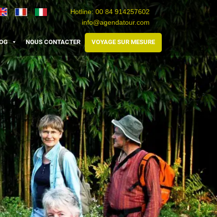
Hotline:
00 84 914257602
info@agendatour.com
Travel
Agence
Viaggio
Vietnam
de
Vietnam
OG
NOUS CONTACTER
VOYAGE SUR MESURE
voyage
au
Vietnam