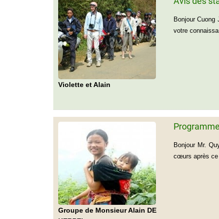
Avis des st
Bonjour Cuong J
votre connaissa
Violette et Alain
Programme 
Bonjour Mr. Quy
cœurs après ce 
Groupe de Monsieur Alain DE