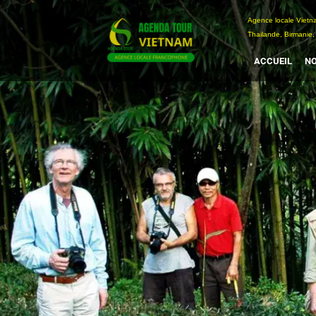
Passer
Agence locale Vi
au
Thailande, Birmanie,
contenu
ACCUEIL
NO