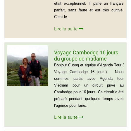
était exceptionnel. Il parle un français
parfait, sans faute et est très cultivé.
C’est le...
Lire la suite
Voyage Cambodge 16 jours
du groupe de madame
Danielle et Monsieur Jean
Bonjour Cuong et équipe d’Agenda Tour (
Luc 0033 – 06 88 20 18 95
Voyage Cambodge 16 jours) Nous
sommes partis avec Agenda tour
Vietnam pour un circuit privé au
Cambodge pour 16 jours. Ce circuit a été
préparé pendant quelques temps avec
l’agence pour faire...
Lire la suite