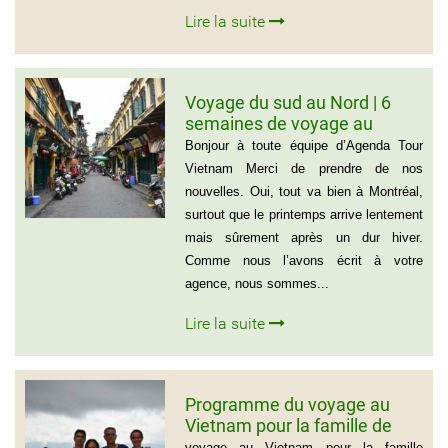
Lire la suite
Voyage du sud au Nord | 6
semaines de voyage au
Vietnam – Madame
Bonjour à toute équipe d’Agenda Tour
Marguerite Côté et Monsieur
Vietnam Merci de prendre de nos
Gérald Lafleur – 001 514-355-
nouvelles. Oui, tout va bien à Montréal,
9066
surtout que le printemps arrive lentement
mais sûrement après un dur hiver.
Comme nous l’avons écrit à votre
agence, nous sommes...
Lire la suite
Programme du voyage au
Vietnam pour la famille de
Mme BEAUGRAND
voyage au Vietnam pour la famille