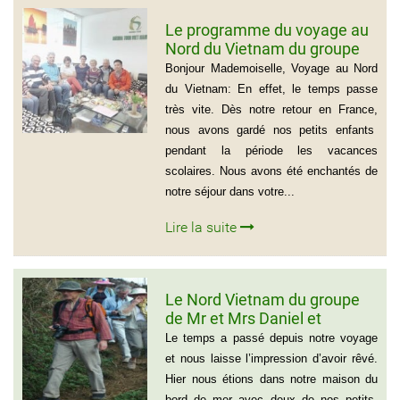
Le programme du voyage au
Nord du Vietnam du groupe
de Madame Jacqueline
Bonjour Mademoiselle, Voyage au Nord
MONTAGNE
du Vietnam: En effet, le temps passe
très vite. Dès notre retour en France,
nous avons gardé nos petits enfants
pendant la période les vacances
scolaires. Nous avons été enchantés de
notre séjour dans votre...
Lire la suite
Le Nord Vietnam du groupe
de Mr et Mrs Daniel et
Christine
Le temps a passé depuis notre voyage
et nous laisse l’impression d’avoir rêvé.
Hier nous étions dans notre maison du
bord de mer avec deux de nos petits-