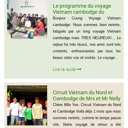
Le programme du voyage
Vietnam cambodge du
groupe de madame Anna
Bonjour Cuong Voyage Vietnam
BOVO
cambodge: Nous sommes bien rentrés,
fatigués par un long voyage Vietnam
cambodge mais TRES HEUREUX!… Le
séjour fut très réussi, nos amis sont très
contents, enthousiastes par tous les
beaux sites vus et visités. Le voyage...
Lire la suite
Circuit Vietnam du Nord et
Cambodge de Mrs et Mr Nelly
et Christian BROSSARD
Chère Mlle Yen, Circuit Vietnam du Nord
et Cambodge Voilà déjà 1 mois que nous
sommes rentrés, comme le temps passe
vite. Notre voyage de retour a été