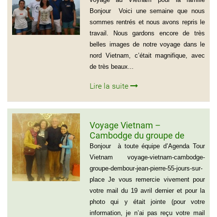
Bonjour Voici une semaine que nous
sommes rentrés et nous avons repris le
travail. Nous gardons encore de très
belles images de notre voyage dans le
nord Vietnam, c’était magnifique, avec
de très beaux...
Lire la suite
Voyage Vietnam –
Cambodge du groupe de
madame et Monsieur
Bonjour à toute équipe d’Agenda Tour
DEMBOUR JEAN-PIERRE (55
Vietnam voyage-vietnam-cambodge-
jours sur place)
groupe-dembour-jean-pierre-55-jours-sur-
place Je vous remercie vivement pour
votre mail du 19 avril dernier et pour la
photo qui y était jointe (pour votre
information, je n’ai pas reçu votre mail