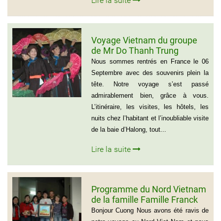
Lire la suite
Voyage Vietnam du groupe
de Mr Do Thanh Trung
Nous sommes rentrés en France le 06
Septembre avec des souvenirs plein la
tête. Notre voyage s’est passé
admirablement bien, grâce à vous.
L’itinéraire, les visites, les hôtels, les
nuits chez l’habitant et l’inoubliable visite
de la baie d’Halong, tout...
Lire la suite
Programme du Nord Vietnam
de la famille Famille Franck
Alvarez ( Voyage Vietnam
Bonjour Cuong Nous avons été ravis de
Nord 10 jours)