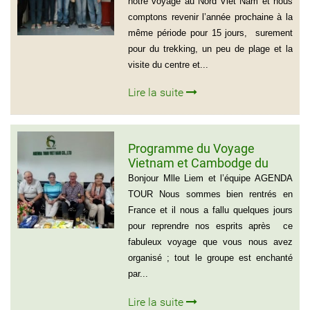
notre voyage au Nord Viet Nam et nous
comptons revenir l’année prochaine à la
même période pour 15 jours, surement
pour du trekking, un peu de plage et la
visite du centre et...
Lire la suite
Programme du Voyage
Vietnam et Cambodge du
group de Mr LACROIX (6
Bonjour Mlle Liem et l’équipe AGENDA
personnes)
TOUR Nous sommes bien rentrés en
France et il nous a fallu quelques jours
pour reprendre nos esprits après ce
fabuleux voyage que vous nous avez
organisé ; tout le groupe est enchanté
par...
Lire la suite