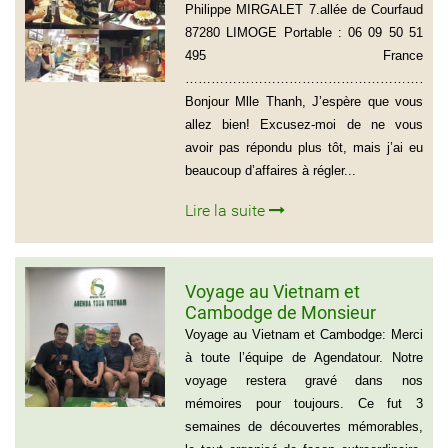
du groupe de Mr Philippe
Philippe MIRGALET 7.allée de Courfaud
MIRGALET (15 personnes)
87280 LIMOGE Portable : 06 09 50 51
495 France
………………………………………………………
Bonjour Mlle Thanh, J’espère que vous
allez bien! Excusez-moi de ne vous
avoir pas répondu plus tôt, mais j’ai eu
beaucoup d’affaires à régler...
Lire la suite
Voyage au Vietnam et
Cambodge de Monsieur
Sylvain Forest
Voyage au Vietnam et Cambodge: Merci
à toute l’équipe de Agendatour. Notre
voyage restera gravé dans nos
mémoires pour toujours. Ce fut 3
semaines de découvertes mémorables,