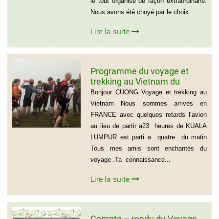
le tout organisé de façon extraordinaire.
Nous avons été choyé par le choix...
Lire la suite
Programme du voyage et
trekking au Vietnam du
groupe d’amis de Mr Louis
Bonjour CUONG Voyage et trekking au
COURTESOLLE (14
Vietnam Nous sommes arrivés en
personnes)
FRANCE avec quelques retards l’avion
au lieu de partir a23 heures de KUALA
LUMPUR est parti a quatre du matin
Tous mes amis sont enchantés du
voyage .Ta connaissance...
Lire la suite
Compte – rendu du Voyage