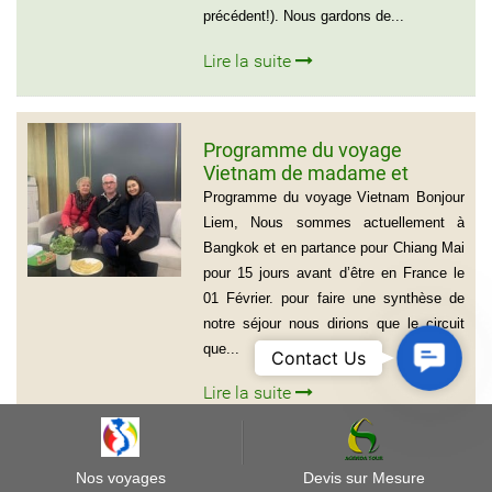
précédent!). Nous gardons de...
Lire la suite
Programme du voyage
Vietnam de madame et
Monsieur Michel et Michèle
Programme du voyage Vietnam Bonjour
LEROUX
Liem, Nous sommes actuellement à
Bangkok et en partance pour Chiang Mai
pour 15 jours avant d’être en France le
01 Février. pour faire une synthèse de
notre séjour nous dirions que le circuit
que...
Contact
Contact Us
Us
Lire la suite
Nos voyages
Devis sur Mesure
Programme du voyage au