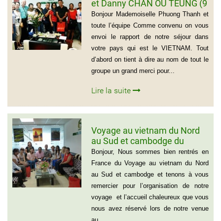
et Danny CHAN OU TEUNG (9
personnes)
Bonjour Mademoiselle Phuong Thanh et
toute l’équipe Comme convenu on vous
envoi le rapport de notre séjour dans
votre pays qui est le VIETNAM. Tout
d’abord on tient à dire au nom de tout le
groupe un grand merci pour...
Lire la suite
Voyage au vietnam du Nord
au Sud et cambodge du
groupe de Emilie CHAU – 6
Bonjour, Nous sommes bien rentrés en
personnes (21 jours)
France du Voyage au vietnam du Nord
au Sud et cambodge et tenons à vous
remercier pour l’organisation de notre
voyage et l’accueil chaleureux que vous
nous avez réservé lors de notre venue
au...