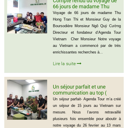
Compte rendu du voyage de
66 jours de madame Thu
Hong Tran Thi et Monsieur
Voyage de 66 jours de madame Thu
Guy de la Boursodière
Hong Tran Thi et Monsieur Guy de la
Boursodière Monsieur Ngô Quý Cường
Directeur et fondateur d’Agenda Tour
Vietnam Cher Monsieur Notre voyage
au Vietnam a commencé par de très
enrichissantes recherches à...
Lire la suite
Un séjour parfait et une
communication au top (
Groupe de la famille de Mr
Un séjour parfait- Agenda Tour m’a créé
PASCAL CESCON)
un séjour de 15 jours au Vietnam sur
mesure. Nous l’avons retravaillé
plusieurs fois ensemble pour aboutir à
notre voyage du 26 fevrier au 13 mars