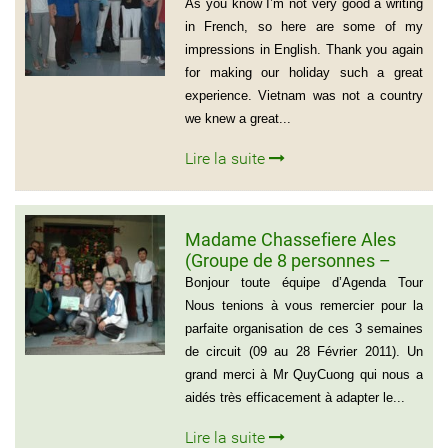
famille de Vivien Schydlawsky
As you know I’m not very good a writing
in French, so here are some of my
impressions in English. Thank you again
for making our holiday such a great
experience. Vietnam was not a country
we knew a great...
Lire la suite
Madame Chassefiere Ales
(Groupe de 8 personnes –
Voyage du Nord au Sud
Bonjour toute équipe d’Agenda Tour
Vietnam)
Nous tenions à vous remercier pour la
parfaite organisation de ces 3 semaines
de circuit (09 au 28 Février 2011). Un
grand merci à Mr QuyCuong qui nous a
aidés très efficacement à adapter le...
Lire la suite