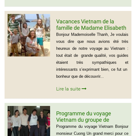
Vacances Vietnam de la
famille de Madame Elisabeth
DE LAUBESPIN (6 personnes)
Bonjour Mademoiselle Thanh, Je voulais
vous dire que nous avions été très
heureux de notre voyage au Vietnam :
tout était de grande qualité, vos guides
étaient très sympathiques et
intéressants s’exprimant bien, ce fut un
bonheur que de découvrir...
Lire la suite
Programme du voyage
Vietnam du groupe de
madame et Mr Jean Marie
Programme du voyage Vietnam Bonjour
Cannac
monsieur Cuong Un grand merci pour ce