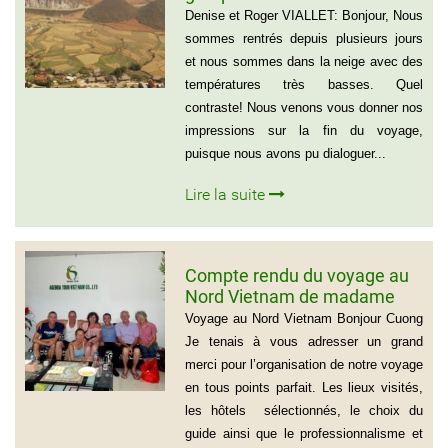
et Roger VIALLET
Denise et Roger VIALLET: Bonjour, Nous
sommes rentrés depuis plusieurs jours
et nous sommes dans la neige avec des
températures très basses. Quel
contraste! Nous venons vous donner nos
impressions sur la fin du voyage,
puisque nous avons pu dialoguer...
Lire la suite
Compte rendu du voyage au
Nord Vietnam de madame
Marie Gammaitoni (Groupe
Voyage au Nord Vietnam Bonjour Cuong
de Provelli Eric)
Je tenais à vous adresser un grand
merci pour l’organisation de notre voyage
en tous points parfait. Les lieux visités,
les hôtels sélectionnés, le choix du
guide ainsi que le professionnalisme et