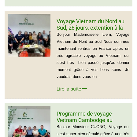
Voyage Vietnam du Nord au
Sud, 28 jours, extention à la
plage de Muine du groupe de
Bonjour Mademoiselle Liem, Voyage
Mr Thierry Voinier
Vietnam du Nord au Sud Nous sommes
maintenant rentrés en France après un
très agréable voyage au Vietnam, qui
s’est très bien passé jusqu’au dernier
moment grâce à vos bons soins. Je
voudrais donc vous en...
Lire la suite
Programme de voyage
Vietnam Cambodge au
groupe de Madame CATHY et
Bonjour Monsieur CUONG, Voyage qui
les amis
s’est super bien déroulé grâce à une très