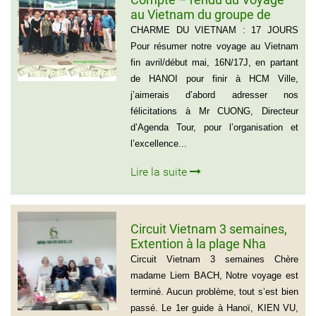
au Vietnam du groupe de
Madame ANNA BOVO
CHARME DU VIETNAM : 17 JOURS
(Groupe de 21 personnes) –
Pour résumer notre voyage au Vietnam
Français
fin avril/début mai, 16N/17J, en partant
de HANOI pour finir à HCM Ville,
j’aimerais d’abord adresser nos
félicitations à Mr CUONG, Directeur
d’Agenda Tour, pour l’organisation et
l’excellence...
Lire la suite
Circuit Vietnam 3 semaines,
Extention à la plage Nha
Trang, Groupe de Mr Jean-
Circuit Vietnam 3 semaines Chère
Pierre KERLING Téléphone en
madame Liem BACH, Notre voyage est
France: 06 13 01 66 06
terminé. Aucun problème, tout s’est bien
passé. Le 1er guide à Hanoï, KIEN VU,