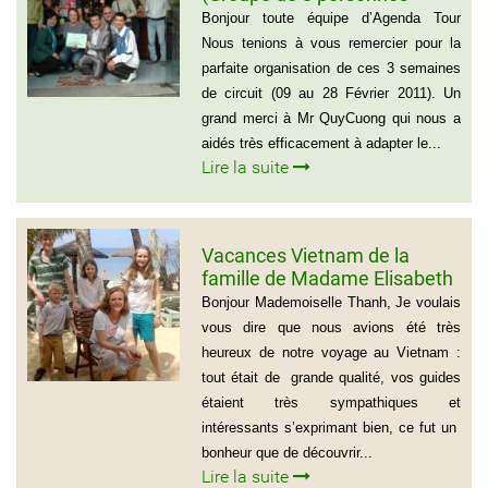
Voyage du Nord au Sud
Bonjour toute équipe d’Agenda Tour
Vietnam)
Nous tenions à vous remercier pour la
parfaite organisation de ces 3 semaines
de circuit (09 au 28 Février 2011). Un
grand merci à Mr QuyCuong qui nous a
aidés très efficacement à adapter le...
Lire la suite
Vacances Vietnam de la
famille de Madame Elisabeth
DE LAUBESPIN (6 personnes)
Bonjour Mademoiselle Thanh, Je voulais
vous dire que nous avions été très
heureux de notre voyage au Vietnam :
tout était de grande qualité, vos guides
étaient très sympathiques et
intéressants s’exprimant bien, ce fut un
bonheur que de découvrir...
Lire la suite