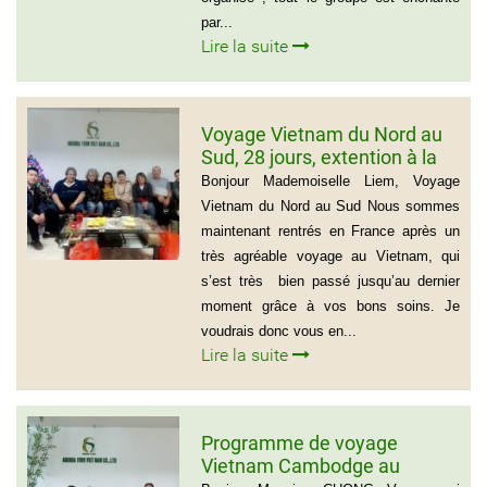
par...
Lire la suite
Voyage Vietnam du Nord au
Sud, 28 jours, extention à la
plage de Muine du groupe de
Bonjour Mademoiselle Liem, Voyage
Mr Thierry Voinier
Vietnam du Nord au Sud Nous sommes
maintenant rentrés en France après un
très agréable voyage au Vietnam, qui
s’est très bien passé jusqu’au dernier
moment grâce à vos bons soins. Je
voudrais donc vous en...
Lire la suite
Programme de voyage
Vietnam Cambodge au