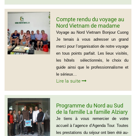
Compte rendu du voyage au
Nord Vietnam de madame
Marie Gammaitoni (Groupe
Voyage au Nord Vietnam Bonjour Cuong
de Provelli Eric)
Je tenais à vous adresser un grand
merci pour l’organisation de notre voyage
en tous points parfait. Les lieux visités,
les hôtels sélectionnés, le choix du
guide ainsi que le professionnalisme et
le sérieux...
Lire la suite
Programme du Nord au Sud
de la famille La famille Alziary
(Voyage Vietnam Nord au
Je tiens à vous remercier de votre
Sud)
accueil à l’agence d’Agenda Tour. Toutes
les prestations du séjour ont bien été au-