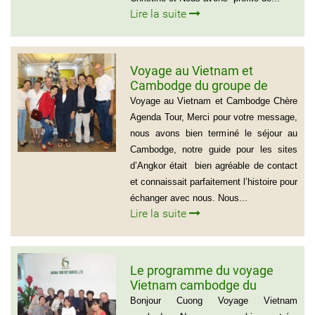
Lire la suite
Voyage au Vietnam et
Cambodge du groupe de
madame Josette et Michel
Voyage au Vietnam et Cambodge Chère
GUILLON ( 6 personnes) 37
Agenda Tour, Merci pour votre message,
jours
nous avons bien terminé le séjour au
Cambodge, notre guide pour les sites
d’Angkor était bien agréable de contact
et connaissait parfaitement l’histoire pour
échanger avec nous. Nous...
Lire la suite
Le programme du voyage
Vietnam cambodge du
groupe de madame Anna
Bonjour Cuong Voyage Vietnam
BOVO