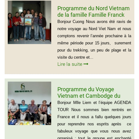
Programme du Nord Vietnam
de la famille Famille Franck
Alvarez ( Voyage Vietnam
Bonjour Cuong Nous avons été ravis de
Nord 10 jours)
notre voyage au Nord Viet Nam et nous
comptons revenir l’année prochaine à la
même période pour 15 jours, surement
pour du trekking, un peu de plage et la
visite du centre et...
Lire la suite
Programme du Voyage
Vietnam et Cambodge du
group de Mr LACROIX (6
Bonjour Mlle Liem et l’équipe AGENDA
personnes)
TOUR Nous sommes bien rentrés en
France et il nous a fallu quelques jours
pour reprendre nos esprits après ce
fabuleux voyage que vous nous avez
organisé ; tout le groupe est enchanté