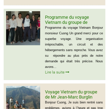
Programme du voyage
Vietnam du groupe de
madame et Mr Jean Marie
Programme du voyage Vietnam Bonjour
Cannac
monsieur Cuong Un grand merci pour ce
superbe voyage. Une organisation
irréprochable, un circuit et des
hébergements sans reproche. Vous avez
su répondre au plus près de notre
demande qui était très précise. Nous
avons...
Lire la suite
Voyage Vietnam du groupe
de Mr Jean-Marc Burglin
(Groupe de 9 personnes)
Bonjour Cuong, Je suis bien rentré sans
problèmes, avions à l’heure et pas trop