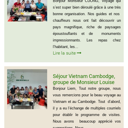
groupe de Madame CATHY et
Bonjour Monsieur CUONG, Voyage qui
les amis
s’est super bien déroulé grâce à une très
bonne organisation. Nos guides et nos
chauffeurs nous ont fait découvrir un
pays magnifique, riche de paysages
époustouflants et de monuments
impressionnants. Les repas chez
l’habitant, les...
Lire la suite
Séjour Vietnam Cambodge,
groupe de Monsieur Louise
De Seve, 3 semaines
Bonjour Liem, Tout notre groupe, nous
vous remercions pour le beau voyage au
Vietnam et au Cambodge. Tout d’abord,
il y a eu l’échange de multiples courriels
pour établir le programme de visites.
Nous avons beaucoup apprécié vos
suggestions. Nous...