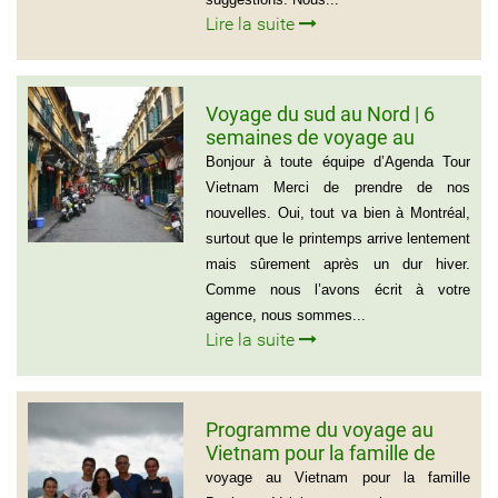
Lire la suite
Voyage du sud au Nord | 6
semaines de voyage au
Vietnam – Madame
Bonjour à toute équipe d’Agenda Tour
Marguerite Côté et Monsieur
Vietnam Merci de prendre de nos
Gérald Lafleur – 001 514-355-
nouvelles. Oui, tout va bien à Montréal,
9066
surtout que le printemps arrive lentement
mais sûrement après un dur hiver.
Comme nous l’avons écrit à votre
agence, nous sommes...
Lire la suite
Programme du voyage au
Vietnam pour la famille de
Mme BEAUGRAND
voyage au Vietnam pour la famille