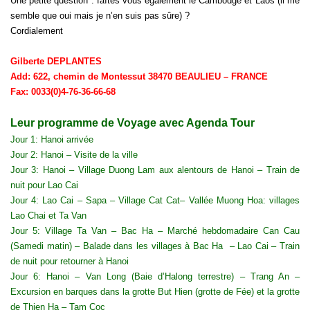
Une petite question : faîtes vous également le Cambodge et Laos (il me
semble que oui mais je n’en suis pas sûre) ?
Cordialement
Gilberte DEPLANTES
Add: 622, chemin de Montessut 38470 BEAULIEU – FRANCE
Fax: 0033(0)4-76-36-66-68
Leur programme de Voyage avec Agenda Tour
Jour 1: Hanoi arrivée
Jour 2: Hanoi – Visite de la ville
Jour 3: Hanoi – Village Duong Lam aux alentours de Hanoi – Train de
nuit pour Lao Cai
Jour 4: Lao Cai – Sapa – Village Cat Cat– Vallée Muong Hoa: villages
Lao Chai et Ta Van
Jour 5: Village Ta Van – Bac Ha – Marché hebdomadaire Can Cau
(Samedi matin) – Balade dans les villages à Bac Ha – Lao Cai – Train
de nuit pour retourner à Hanoi
Jour 6: Hanoi – Van Long (Baie d’Halong terrestre) – Trang An –
Excursion en barques dans la grotte But Hien (grotte de Fée) et la grotte
de Thien Ha – Tam Coc