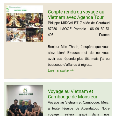
Conpte rendu du voyage au
Vietnam avec Agenda Tour
du groupe de Mr Philippe
Philippe MIRGALET 7.allée de Courfaud
MIRGALET (15 personnes)
87280 LIMOGE Portable : 06 09 50 51
495 France
………………………………………………………
Bonjour Mlle Thanh, J’espère que vous
allez bien! Excusez-moi de ne vous
avoir pas répondu plus tôt, mais j’ai eu
beaucoup d’affaires à régler...
Lire la suite
Voyage au Vietnam et
Cambodge de Monsieur
Sylvain Forest
Voyage au Vietnam et Cambodge: Merci
à toute l’équipe de Agendatour. Notre
voyage restera gravé dans nos