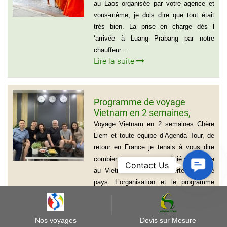
au Laos organisée par votre agence et
vous-même, je dois dire que tout était
très bien. La prise en charge dès l
‘arrivée à Luang Prabang par notre
chauffeur...
Lire la suite
Programme de voyage
Vietnam en 2 semaines,
Famille Jean Pierre Massias
Voyage Vietnam en 2 semaines Chère
Liem et toute équipe d’Agenda Tour, de
retour en France je tenais à vous dire
combien nous avons apprécié ce voyage
Contact
Contact Us
au Vietnam et la découverte de votre
Us
pays. L’organisation et le programme
était...
Lire la suite
Nos voyages
Devis sur Mesure