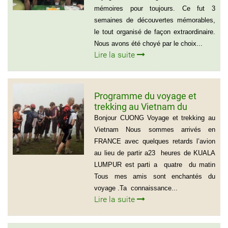
mémoires pour toujours. Ce fut 3
semaines de découvertes mémorables,
le tout organisé de façon extraordinaire.
Nous avons été choyé par le choix...
Lire la suite
Programme du voyage et
trekking au Vietnam du
groupe d’amis de Mr Louis
Bonjour CUONG Voyage et trekking au
COURTESOLLE (14
Vietnam Nous sommes arrivés en
personnes)
FRANCE avec quelques retards l’avion
au lieu de partir a23 heures de KUALA
LUMPUR est parti a quatre du matin
Tous mes amis sont enchantés du
voyage .Ta connaissance...
Lire la suite