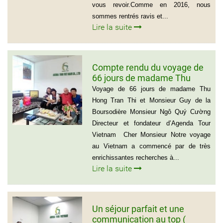
vous revoir.Comme en 2016, nous
sommes rentrés ravis et...
Lire la suite
Compte rendu du voyage de
66 jours de madame Thu
Hong Tran Thi et Monsieur
Voyage de 66 jours de madame Thu
Guy de la Boursodière
Hong Tran Thi et Monsieur Guy de la
Boursodière Monsieur Ngô Quý Cường
Directeur et fondateur d’Agenda Tour
Vietnam Cher Monsieur Notre voyage
au Vietnam a commencé par de très
enrichissantes recherches à...
Lire la suite
Un séjour parfait et une
communication au top (