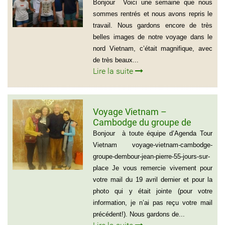
Bonjour Voici une semaine que nous
sommes rentrés et nous avons repris le
travail. Nous gardons encore de très
belles images de notre voyage dans le
nord Vietnam, c’était magnifique, avec
de très beaux...
Lire la suite
Voyage Vietnam –
Cambodge du groupe de
madame et Monsieur
Bonjour à toute équipe d’Agenda Tour
DEMBOUR JEAN-PIERRE (55
Vietnam voyage-vietnam-cambodge-
jours sur place)
groupe-dembour-jean-pierre-55-jours-sur-
place Je vous remercie vivement pour
votre mail du 19 avril dernier et pour la
photo qui y était jointe (pour votre
information, je n’ai pas reçu votre mail
précédent!). Nous gardons de...