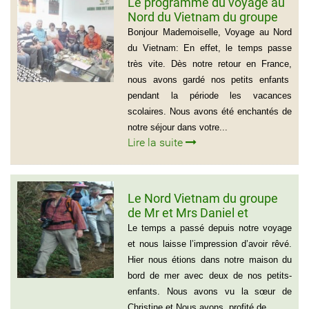
Le programme du voyage au
Nord du Vietnam du groupe
de Madame Jacqueline
Bonjour Mademoiselle, Voyage au Nord
MONTAGNE
du Vietnam: En effet, le temps passe
très vite. Dès notre retour en France,
nous avons gardé nos petits enfants
pendant la période les vacances
scolaires. Nous avons été enchantés de
notre séjour dans votre...
Lire la suite
Le Nord Vietnam du groupe
de Mr et Mrs Daniel et
Christine
Le temps a passé depuis notre voyage
et nous laisse l’impression d’avoir rêvé.
Hier nous étions dans notre maison du
bord de mer avec deux de nos petits-
enfants. Nous avons vu la sœur de
Christine et Nous avons profité de...