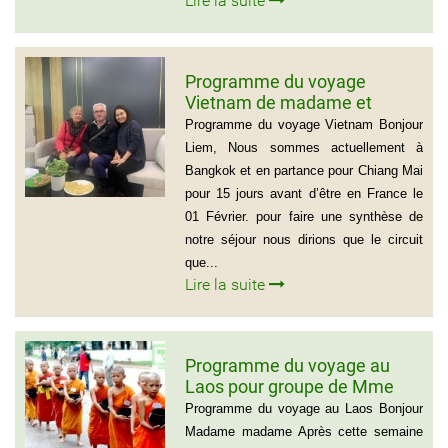
Lire la suite
Programme du voyage
Vietnam de madame et
Monsieur Michel et Michèle
Programme du voyage Vietnam Bonjour
LEROUX
Liem, Nous sommes actuellement à
Bangkok et en partance pour Chiang Mai
pour 15 jours avant d’être en France le
01 Février. pour faire une synthèse de
notre séjour nous dirions que le circuit
que...
Lire la suite
Programme du voyage au
Laos pour groupe de Mme
Samul Le Vourch, 7
Programme du voyage au Laos Bonjour
personnes
Madame madame Après cette semaine