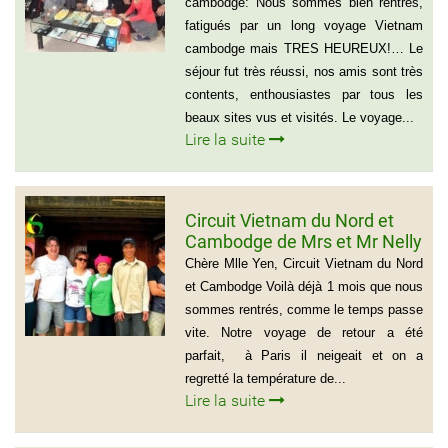
cambodge: Nous sommes bien rentrés,
fatigués par un long voyage Vietnam
cambodge mais TRES HEUREUX!… Le
séjour fut très réussi, nos amis sont très
contents, enthousiastes par tous les
beaux sites vus et visités. Le voyage...
Lire la suite
Circuit Vietnam du Nord et
Cambodge de Mrs et Mr Nelly
et Christian BROSSARD
Chère Mlle Yen, Circuit Vietnam du Nord
et Cambodge Voilà déjà 1 mois que nous
sommes rentrés, comme le temps passe
vite. Notre voyage de retour a été
parfait, à Paris il neigeait et on a
regretté la température de...
Lire la suite