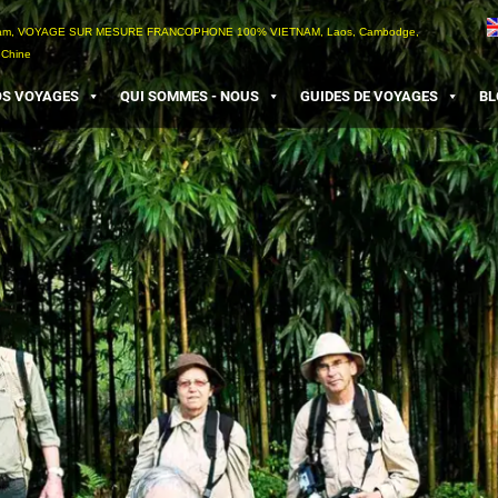
etnam, VOYAGE SUR MESURE FRANCOPHONE 100% VIETNAM, Laos, Cambodge,
 Chine
S VOYAGES
QUI SOMMES - NOUS
GUIDES DE VOYAGES
BL