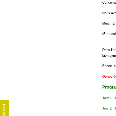
Concernan
Nous avon
Merci à n
(Et aussi
Dans l’e
bien symp
Bonne co
Geneviè
Progra
Jour 1: 
Nos Voyages
Jour 2: H