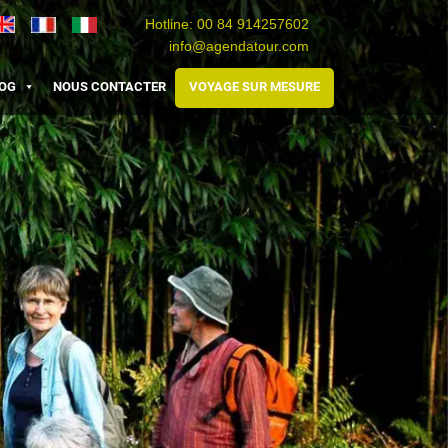
Hotline:
00 84 914257602
info@agendatour.com
Travel
Agence
Viaggio
Vietnam
de
Vietnam
OG
NOUS CONTACTER
VOYAGE SUR MESURE
voyage
au
Vietnam