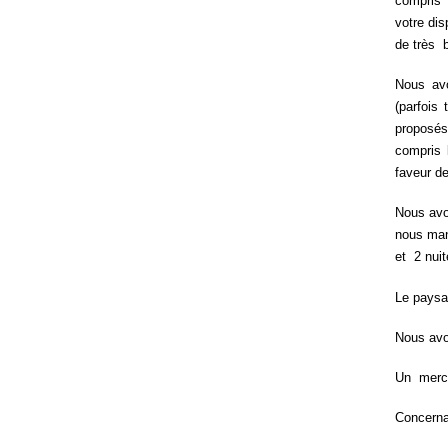
compris 
votre dis
de très 
Nous av
(parfois
proposés
compris 
faveur d
Nous avo
nous manq
et 2 nuit
Le paysag
Nous avo
Un merci
Concernan