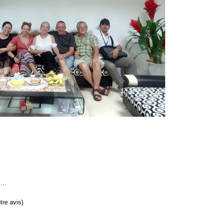
 ……
tre avis)