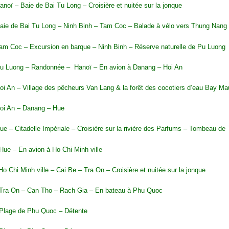
anoï – Baie de Bai Tu Long – Croisière et nuitée sur la jonque
Baie de Bai Tu Long – Ninh Binh – Tam Coc – Balade à vélo vers Thung Nang
Tam Coc – Excursion en barque – Ninh Binh – Réserve naturelle de Pu Luong
Pu Luong – Randonnée – Hanoï – En avion à Danang – Hoi An
oi An – Village des pêcheurs Van Lang & la forêt des cocotiers d’eau Bay Mau 
Hoi An – Danang – Hue
ue – Citadelle Impériale – Croisière sur la rivière des Parfums – Tombeau de
Hue – En avion à Ho Chi Minh ville
Ho Chi Minh ville – Cai Be – Tra On – Croisière et nuitée sur la jonque
 Tra On – Can Tho – Rach Gia – En bateau à Phu Quoc
 Plage de Phu Quoc – Détente