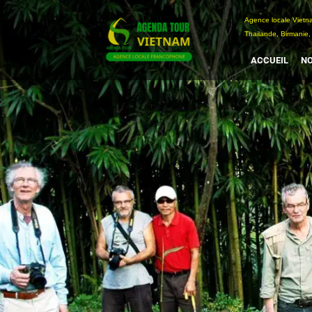
Passer
Agence locale Vi
au
Thailande, Birmanie,
contenu
ACCUEIL
NO