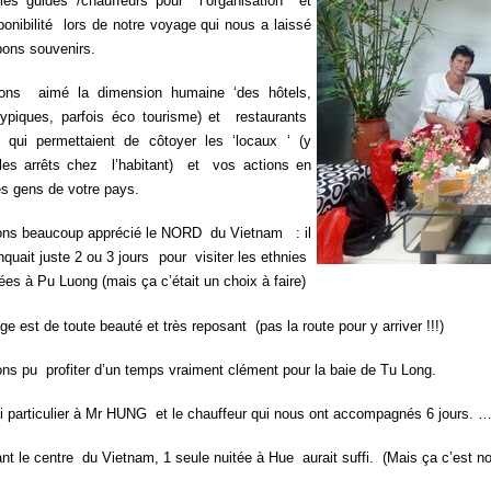
les guides /chauffeurs pour l’organisation et
ponibilité lors de notre voyage qui nous a laissé
bons souvenirs.
ons aimé la dimension humaine ‘des hôtels,
 typiques, parfois éco tourisme) et restaurants
 qui permettaient de côtoyer les ‘locaux ‘ (y
les arrêts chez l’habitant) et vos actions en
es gens de votre pays.
ns beaucoup apprécié le NORD du Vietnam : il
uait juste 2 ou 3 jours pour visiter les ethnies
ées à Pu Luong (mais ça c’était un choix à faire)
e est de toute beauté et très reposant (pas la route pour y arriver !!!)
ns pu profiter d’un temps vraiment clément pour la baie de Tu Long.
 particulier à Mr HUNG et le chauffeur qui nous ont accompagnés 6 jours.
t le centre du Vietnam, 1 seule nuitée à Hue aurait suffi. (Mais ça c’est no