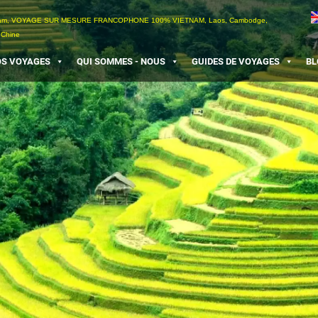
etnam, VOYAGE SUR MESURE FRANCOPHONE 100% VIETNAM, Laos, Cambodge,
 Chine
S VOYAGES
QUI SOMMES - NOUS
GUIDES DE VOYAGES
BL