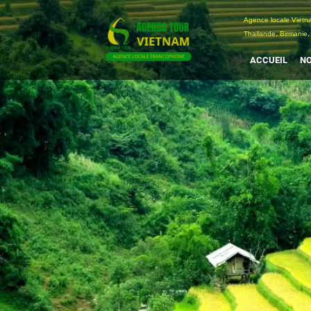
Passer
Agence locale Vi
au
Thailande, Birmanie,
contenu
ACCUEIL
NO