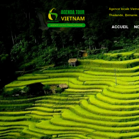
Passer
Agence locale Vi
au
Thailande, Birmanie,
contenu
ACCUEIL
NO