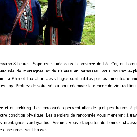
environ 8 heures. Sapa est située dans la province de Lào Cai, en bordu
ue entourée de montagnes et de rizières en terrasses. Vous pouvez expl
an, Ta Phin et Lao Chai. Ces villages sont habités par les minorités ethn
es Tay. Profitez de votre séjour pour découvrir leur mode de vie traditionn
ée et du trekking. Les randonnées peuvent aller de quelques heures à p
t votre condition physique. Les sentiers de randonnée vous mèneront à tra
t des montagnes verdoyantes. Assurez-vous d’apporter de bonnes chauss
es nocturnes sont basses.