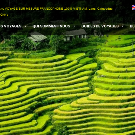
etnam, VOYAGE SUR MESURE FRANCOPHONE 100% VIETNAM, Laos, Cambodge,
 Chine
S VOYAGES
QUI SOMMES - NOUS
GUIDES DE VOYAGES
BL