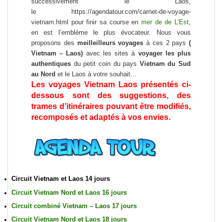
successivement le Laos,
le https://agendatour.com/carnet-de-voyage-
vietnam.html pour finir sa course en
mer de de L’Est
,
en est l’emblème le plus évocateur. Nous vous
proposons des
meilleilleurs voyages
à ces 2 pays
(
Vietnam – Laos)
avec les sites à
voyager les plus
authentiques
du petit coin du pays
Vietnam du Sud
au Nord
et le Laos à votre souhait…
Les
voyages Vietnam Laos
présentés ci-
dessous sont des suggestions, des
trames d’itinéraires pouvant être m
odifiés,
recomposés et adaptés à vos envies.
Circuit Vietnam et Laos 14 jours
Circuit Vietnam Nord et Laos 16 jours
Circuit combiné Vietnam – Laos 17 jours
Circuit Vietnam Nord et Laos 18 jours