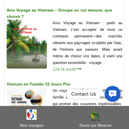
Avis Voyage au Vietnam – Groupe ou sur mesure, que
choisir ?
Avis Voyage au Vietnam : partir au
Vietnam, c’est accepter de vivre un
contraste permanent—des marchés
vibrants aux paysages sculptés par l’eau,
de l’histoire aux saveurs. Mais avant
même de choisir vos dates, il vient une
question essentielle : voyage...
Lire la suite
Vietnam en Famille 15 Jours Prix
Un voyage de 15 jours au Vietnam en
Contact
Contact Us
famille est une aventure exceptionnelle
Us
qui promet des souvenirs impérissables.
Cependant, le prix d’un tel voyage peut
varier considérablement en fonction de
plusieurs facteurs, notamment la période
Nos voyages
Devis sur Mesure