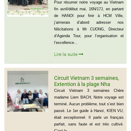
(Groupe de 21 personnes) –
Pour résumer notre voyage au Vietnam
Français
fin avril/début mai, 16N/17J, en partant
de HANOI pour finir à HCM Ville,
j’aimerais d’abord adresser nos
félicitations à Mr CUONG, Directeur
d’Agenda Tour, pour l’organisation et
l’excellence...
Lire la suite
Circuit Vietnam 3 semaines,
Extention à la plage Nha
Trang, Groupe de Mr Jean-
Circuit Vietnam 3 semaines Chère
Pierre KERLING Téléphone en
madame Liem BACH, Notre voyage est
France: 06 13 01 66 06
terminé. Aucun problème, tout s’est bien
passé. Le 1er guide à Hanoï, KIEN VU,
était exceptionnel. Il parle un français
parfait, sans faute et est très cultivé.
C’est le...