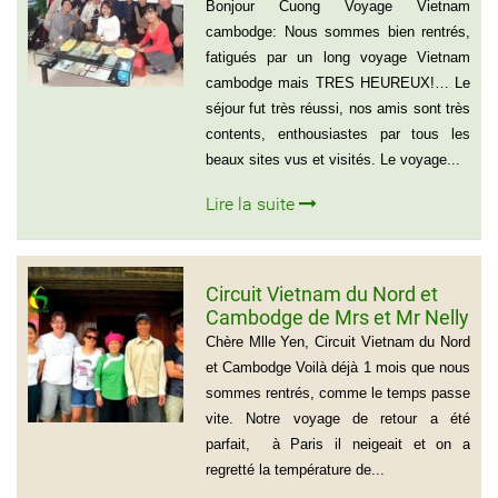
groupe de madame Anna
Bonjour Cuong Voyage Vietnam
BOVO
cambodge: Nous sommes bien rentrés,
fatigués par un long voyage Vietnam
cambodge mais TRES HEUREUX!… Le
séjour fut très réussi, nos amis sont très
contents, enthousiastes par tous les
beaux sites vus et visités. Le voyage...
Lire la suite
Circuit Vietnam du Nord et
Cambodge de Mrs et Mr Nelly
et Christian BROSSARD
Chère Mlle Yen, Circuit Vietnam du Nord
et Cambodge Voilà déjà 1 mois que nous
sommes rentrés, comme le temps passe
vite. Notre voyage de retour a été
parfait, à Paris il neigeait et on a
regretté la température de...