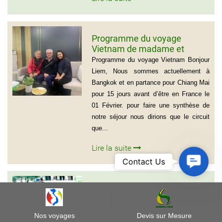
Programme du voyage
Vietnam de madame et
Monsieur Michel et Michèle
Programme du voyage Vietnam Bonjour
LEROUX
Liem, Nous sommes actuellement à
Bangkok et en partance pour Chiang Mai
pour 15 jours avant d’être en France le
01 Février. pour faire une synthèse de
notre séjour nous dirions que le circuit
que...
Lire la suite
Contact
Contact Us
Us
Programme du voyage au
Laos pour groupe de Mme
Samul Le Vourch, 7
Programme du voyage au Laos Bonjour
Nos voyages
Devis sur Mesure
personnes
Madame madame Après cette semaine