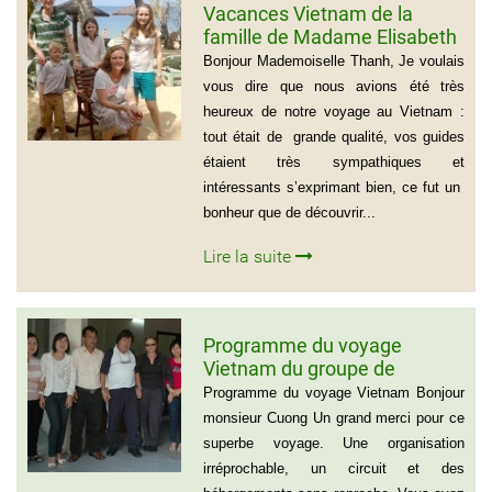
Vacances Vietnam de la
famille de Madame Elisabeth
DE LAUBESPIN (6 personnes)
Bonjour Mademoiselle Thanh, Je voulais
vous dire que nous avions été très
heureux de notre voyage au Vietnam :
tout était de grande qualité, vos guides
étaient très sympathiques et
intéressants s’exprimant bien, ce fut un
bonheur que de découvrir...
Lire la suite
Programme du voyage
Vietnam du groupe de
madame et Mr Jean Marie
Programme du voyage Vietnam Bonjour
Cannac
monsieur Cuong Un grand merci pour ce
superbe voyage. Une organisation
irréprochable, un circuit et des