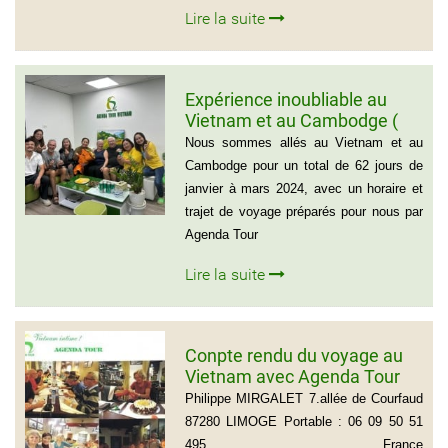
Lire la suite
Expérience inoubliable au
Vietnam et au Cambodge (
Groupe de monsieur Jean
Nous sommes allés au Vietnam et au
Pierre Lapointe)
Cambodge pour un total de 62 jours de
janvier à mars 2024, avec un horaire et
trajet de voyage préparés pour nous par
Agenda Tour
Lire la suite
Conpte rendu du voyage au
Vietnam avec Agenda Tour
du groupe de Mr Philippe
Philippe MIRGALET 7.allée de Courfaud
MIRGALET (15 personnes)
87280 LIMOGE Portable : 06 09 50 51
495 France