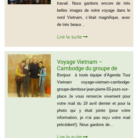
travail. Nous gardons encore de très
belles images de notre voyage dans le
nord Vietnam, c’était magnifique, avec
de très beaux...
Lire la suite
Voyage Vietnam –
Cambodge du groupe de
madame et Monsieur
Bonjour à toute équipe d’Agenda Tour
DEMBOUR JEAN-PIERRE (55
Vietnam voyage-vietnam-cambodge-
jours sur place)
groupe-dembour-jean-pierre-55-jours-sur-
place Je vous remercie vivement pour
votre mail du 19 avril dernier et pour la
photo qui y était jointe (pour votre
information, je n’ai pas reçu votre mail
précédent!). Nous gardons de...
Lire la suite