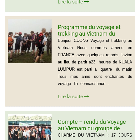
Lire la suite
Programme du voyage et
trekking au Vietnam du
groupe d’amis de Mr Louis
Bonjour CUONG Voyage et trekking au
COURTESOLLE (14
Vietnam Nous sommes arrivés en
personnes)
FRANCE avec quelques retards l’avion
au lieu de partir a23 heures de KUALA
LUMPUR est parti a quatre du matin
Tous mes amis sont enchantés du
voyage .Ta connaissance...
Lire la suite
Compte – rendu du Voyage
au Vietnam du groupe de
Madame ANNA BOVO
CHARME DU VIETNAM : 17 JOURS