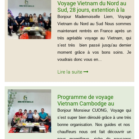
Voyage Vietnam du Nord au
Sud, 28 jours, extention à la
plage de Muine du groupe de
Bonjour Mademoiselle Liem, Voyage
Mr Thierry Voinier
Vietnam du Nord au Sud Nous sommes
maintenant rentrés en France après un
très agréable voyage au Vietnam, qui
s’est très bien passé jusqu’au dernier
moment grâce à vos bons soins. Je
voudrais donc vous en...
Lire la suite
Programme de voyage
Vietnam Cambodge au
groupe de Madame CATHY et
Bonjour Monsieur CUONG, Voyage qui
les amis
s’est super bien déroulé grâce à une très
bonne organisation. Nos guides et nos
chauffeurs nous ont fait découvrir un
pays magnifique, riche de paysages