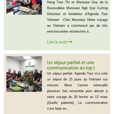
Guy de la Boursodière
Hong Tran Thi et Monsieur Guy de la
Boursodière Monsieur Ngô Quý Cường
Directeur et fondateur d’Agenda Tour
Vietnam Cher Monsieur Notre voyage
au Vietnam a commencé par de très
enrichissantes recherches à...
Lire la suite
Un séjour parfait et une
communication au top (
Groupe de la famille de Mr
Un séjour parfait- Agenda Tour m’a créé
PASCAL CESCON)
un séjour de 15 jours au Vietnam sur
mesure. Nous l’avons retravaillé
plusieurs fois ensemble pour aboutir à
notre voyage du 26 fevrier au 13 mars
(Quelle patiente). La communication
s’est faite en...