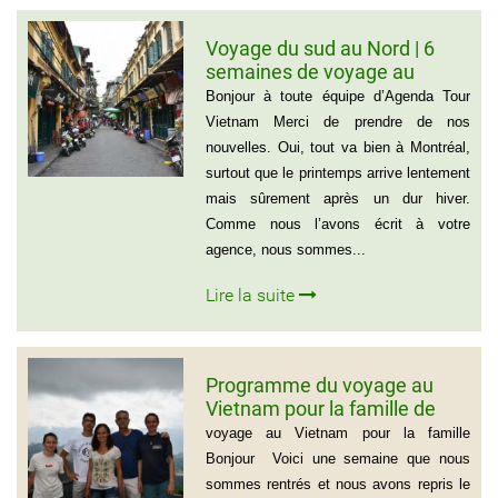
Voyage du sud au Nord | 6
semaines de voyage au
Vietnam – Madame
Bonjour à toute équipe d’Agenda Tour
Marguerite Côté et Monsieur
Vietnam Merci de prendre de nos
Gérald Lafleur – 001 514-355-
nouvelles. Oui, tout va bien à Montréal,
9066
surtout que le printemps arrive lentement
mais sûrement après un dur hiver.
Comme nous l’avons écrit à votre
agence, nous sommes...
Lire la suite
Programme du voyage au
Vietnam pour la famille de
Mme BEAUGRAND
voyage au Vietnam pour la famille
Bonjour Voici une semaine que nous
sommes rentrés et nous avons repris le