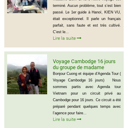
France: 06 13 01 66 06
terminé. Aucun problème, tout s’est bien
passé. Le 1er guide à Hanoï, KIEN VU,
était exceptionnel. Il parle un français
parfait, sans faute et est très cultivé.
C’est le...
Lire la suite
Voyage Cambodge 16 jours
du groupe de madame
Danielle et Monsieur Jean
Bonjour Cuong et équipe d’Agenda Tour (
Luc 0033 – 06 88 20 18 95
Voyage Cambodge 16 jours) Nous
sommes partis avec Agenda tour
Vietnam pour un circuit privé au
Cambodge pour 16 jours. Ce circuit a été
préparé pendant quelques temps avec
l’agence pour faire...
Lire la suite