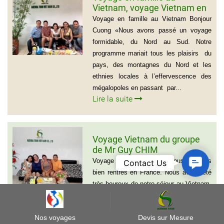
Vietnam, voyage Vietnam en
famille de 15 jours, La famille
Voyage en famille au Vietnam Bonjour
Edouard, Tele: 0612011750
Cuong «Nous avons passé un voyage
formidable, du Nord au Sud. Notre
programme mariait tous les plaisirs du
pays, des montagnes du Nord et les
ethnies locales à l’effervescence des
mégalopoles en passant par...
Lire la suite
Voyage Vietnam du groupe
de Mr Guy CHIM
Contact
Voyage Vietnam Bonjour, Nous sommes
Contact Us
Us
bien rentrés en France. Nous avons été
très heureux de notre séjour au Vietnam.
Nous tenons à vous féliciter pour votre
organisation de notre circuit. Tous nos
Nos voyages
Devis sur Mesure
transferts se sont bien passés et nous