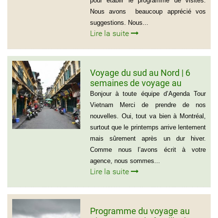
pour établir le programme de visites.
Nous avons beaucoup apprécié vos
suggestions. Nous...
Lire la suite
Voyage du sud au Nord | 6
semaines de voyage au
Vietnam – Madame
Bonjour à toute équipe d’Agenda Tour
Marguerite Côté et Monsieur
Vietnam Merci de prendre de nos
Gérald Lafleur – 001 514-355-
nouvelles. Oui, tout va bien à Montréal,
9066
surtout que le printemps arrive lentement
mais sûrement après un dur hiver.
Comme nous l’avons écrit à votre
agence, nous sommes...
Lire la suite
Programme du voyage au