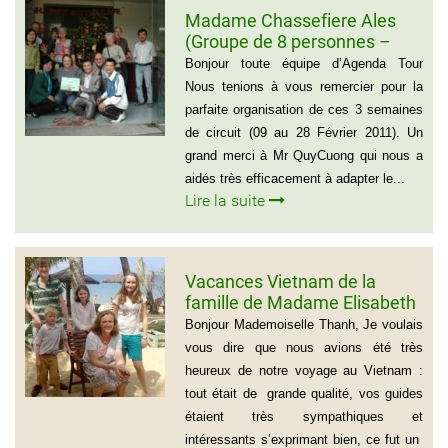
Madame Chassefiere Ales
(Groupe de 8 personnes –
Voyage du Nord au Sud
Bonjour toute équipe d’Agenda Tour
Vietnam)
Nous tenions à vous remercier pour la
parfaite organisation de ces 3 semaines
de circuit (09 au 28 Février 2011). Un
grand merci à Mr QuyCuong qui nous a
aidés très efficacement à adapter le...
Lire la suite
Vacances Vietnam de la
famille de Madame Elisabeth
DE LAUBESPIN (6 personnes)
Bonjour Mademoiselle Thanh, Je voulais
vous dire que nous avions été très
heureux de notre voyage au Vietnam :
tout était de grande qualité, vos guides
étaient très sympathiques et
intéressants s’exprimant bien, ce fut un