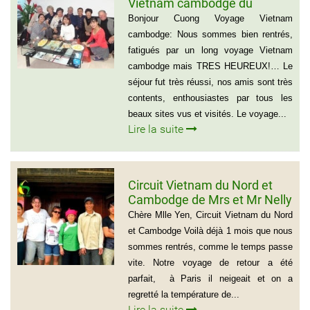
Vietnam cambodge du
groupe de madame Anna
Bonjour Cuong Voyage Vietnam
BOVO
cambodge: Nous sommes bien rentrés,
fatigués par un long voyage Vietnam
cambodge mais TRES HEUREUX!… Le
séjour fut très réussi, nos amis sont très
contents, enthousiastes par tous les
beaux sites vus et visités. Le voyage...
Lire la suite
Circuit Vietnam du Nord et
Cambodge de Mrs et Mr Nelly
et Christian BROSSARD
Chère Mlle Yen, Circuit Vietnam du Nord
et Cambodge Voilà déjà 1 mois que nous
sommes rentrés, comme le temps passe
vite. Notre voyage de retour a été
parfait, à Paris il neigeait et on a
regretté la température de...
Lire la suite