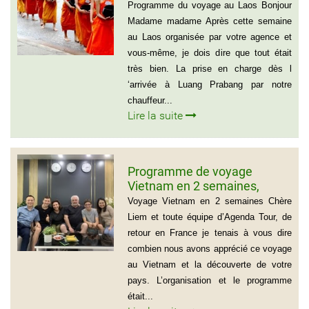
Samul Le Vourch, 7
Programme du voyage au Laos Bonjour
personnes
Madame madame Après cette semaine
au Laos organisée par votre agence et
vous-même, je dois dire que tout était
très bien. La prise en charge dès l
‘arrivée à Luang Prabang par notre
chauffeur...
Lire la suite
Programme de voyage
Vietnam en 2 semaines,
Famille Jean Pierre Massias
Voyage Vietnam en 2 semaines Chère
Liem et toute équipe d’Agenda Tour, de
retour en France je tenais à vous dire
combien nous avons apprécié ce voyage
au Vietnam et la découverte de votre
pays. L’organisation et le programme
était...