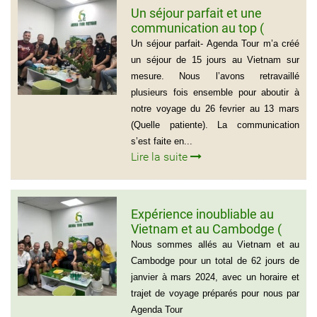
Un séjour parfait et une
communication au top (
Groupe de la famille de Mr
Un séjour parfait- Agenda Tour m’a créé
PASCAL CESCON)
un séjour de 15 jours au Vietnam sur
mesure. Nous l’avons retravaillé
plusieurs fois ensemble pour aboutir à
notre voyage du 26 fevrier au 13 mars
(Quelle patiente). La communication
s’est faite en...
Lire la suite
Expérience inoubliable au
Vietnam et au Cambodge (
Groupe de monsieur Jean
Nous sommes allés au Vietnam et au
Pierre Lapointe)
Cambodge pour un total de 62 jours de
janvier à mars 2024, avec un horaire et
trajet de voyage préparés pour nous par
Agenda Tour