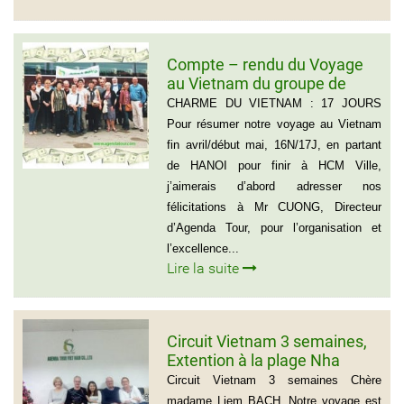
Compte – rendu du Voyage
au Vietnam du groupe de
Madame ANNA BOVO
CHARME DU VIETNAM : 17 JOURS
(Groupe de 21 personnes) –
Pour résumer notre voyage au Vietnam
Français
fin avril/début mai, 16N/17J, en partant
de HANOI pour finir à HCM Ville,
j’aimerais d’abord adresser nos
félicitations à Mr CUONG, Directeur
d’Agenda Tour, pour l’organisation et
l’excellence...
Lire la suite
Circuit Vietnam 3 semaines,
Extention à la plage Nha
Trang, Groupe de Mr Jean-
Circuit Vietnam 3 semaines Chère
Pierre KERLING Téléphone en
madame Liem BACH, Notre voyage est