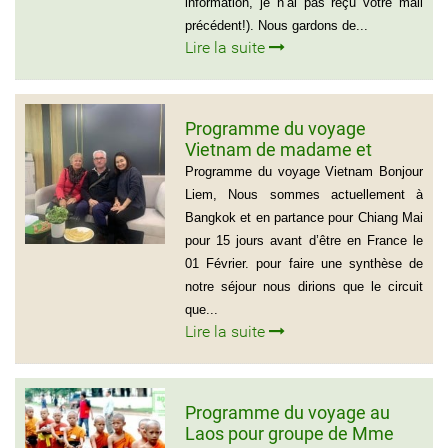
information, je n’ai pas reçu votre mail
précédent!). Nous gardons de...
Lire la suite
Programme du voyage
Vietnam de madame et
Monsieur Michel et Michèle
Programme du voyage Vietnam Bonjour
LEROUX
Liem, Nous sommes actuellement à
Bangkok et en partance pour Chiang Mai
pour 15 jours avant d’être en France le
01 Février. pour faire une synthèse de
notre séjour nous dirions que le circuit
que...
Lire la suite
Programme du voyage au
Laos pour groupe de Mme