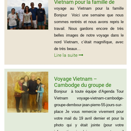
Vietnam pour la famille de
Mme BEAUGRAND
voyage au Vietnam pour la famille
Bonjour Voici une semaine que nous
sommes rentrés et nous avons repris le
travail. Nous gardons encore de très
belles images de notre voyage dans le
nord Vietnam, c’était magnifique, avec
de très beaux...
Lire la suite
Voyage Vietnam –
Cambodge du groupe de
madame et Monsieur
Bonjour à toute équipe d’Agenda Tour
DEMBOUR JEAN-PIERRE (55
Vietnam voyage-vietnam-cambodge-
jours sur place)
groupe-dembour-jean-pierre-55-jours-sur-
place Je vous remercie vivement pour
votre mail du 19 avril dernier et pour la
photo qui y était jointe (pour votre