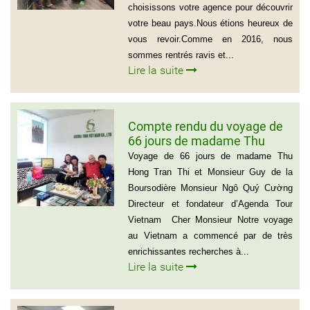
choisissons votre agence pour découvrir
votre beau pays.Nous étions heureux de
vous revoir.Comme en 2016, nous
sommes rentrés ravis et...
Lire la suite
Compte rendu du voyage de
66 jours de madame Thu
Hong Tran Thi et Monsieur
Voyage de 66 jours de madame Thu
Guy de la Boursodière
Hong Tran Thi et Monsieur Guy de la
Boursodière Monsieur Ngô Quý Cường
Directeur et fondateur d’Agenda Tour
Vietnam Cher Monsieur Notre voyage
au Vietnam a commencé par de très
enrichissantes recherches à...
Lire la suite