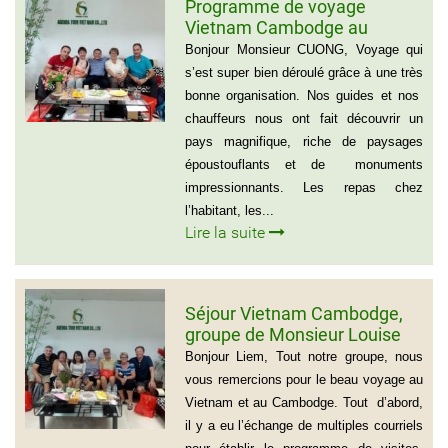
Programme de voyage
Vietnam Cambodge au
groupe de Madame CATHY et
Bonjour Monsieur CUONG, Voyage qui
les amis
s’est super bien déroulé grâce à une très
bonne organisation. Nos guides et nos
chauffeurs nous ont fait découvrir un
pays magnifique, riche de paysages
époustouflants et de monuments
impressionnants. Les repas chez
l’habitant, les...
Lire la suite
Séjour Vietnam Cambodge,
groupe de Monsieur Louise
De Seve, 3 semaines
Bonjour Liem, Tout notre groupe, nous
vous remercions pour le beau voyage au
Vietnam et au Cambodge. Tout d’abord,
il y a eu l’échange de multiples courriels