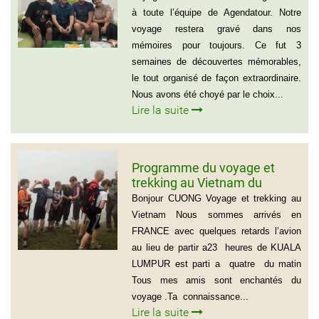
à toute l’équipe de Agendatour. Notre
voyage restera gravé dans nos
mémoires pour toujours. Ce fut 3
semaines de découvertes mémorables,
le tout organisé de façon extraordinaire.
Nous avons été choyé par le choix...
Lire la suite
Programme du voyage et
trekking au Vietnam du
groupe d’amis de Mr Louis
Bonjour CUONG Voyage et trekking au
COURTESOLLE (14
Vietnam Nous sommes arrivés en
personnes)
FRANCE avec quelques retards l’avion
au lieu de partir a23 heures de KUALA
LUMPUR est parti a quatre du matin
Tous mes amis sont enchantés du
voyage .Ta connaissance...
Lire la suite