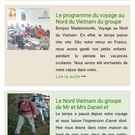
Le programme du voyage au
Nord du Vietnam du groupe
de Madame Jacqueline
Bonjour Mademoiselle, Voyage au Nord
MONTAGNE
du Vietnam: En effet, le temps passe
très vite. Dès notre retour en France,
nous avons gardé nos petits enfants
pendant la période les vacances
scolaires. Nous avons été enchantés de
notre séjour dans votre...
Lire la suite
Le Nord Vietnam du groupe
de Mr et Mrs Daniel et
Christine
Le temps a passé depuis notre voyage
et nous laisse l’impression d’avoir rêvé.
Hier nous étions dans notre maison du
bord de mer avec deux de nos petits-