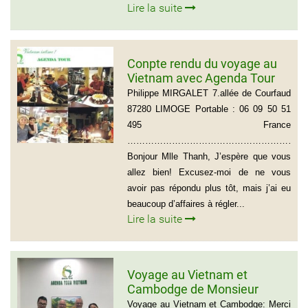
Lire la suite
Conpte rendu du voyage au
Vietnam avec Agenda Tour
du groupe de Mr Philippe
Philippe MIRGALET 7.allée de Courfaud
MIRGALET (15 personnes)
87280 LIMOGE Portable : 06 09 50 51
495 France
………………………………………………………
Bonjour Mlle Thanh, J’espère que vous
allez bien! Excusez-moi de ne vous
avoir pas répondu plus tôt, mais j’ai eu
beaucoup d’affaires à régler...
Lire la suite
Voyage au Vietnam et
Cambodge de Monsieur
Sylvain Forest
Voyage au Vietnam et Cambodge: Merci