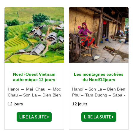
Nord -Ouest Vietnam
Les montagnes cachées
authentique 12 jours
du Nord/12jours
(Visite du marché de
Hanoï – Mai Chau – Moc
Hanoï – Son La – Dien Bien
l’amour Moc Chau)
Chau – Son La – Dien Bien
Phu – Tam Duong – Sapa -
Phu – Lai Chau – Sapa –
Halong
12 jours
12 jours
Ninh Binh - Halong
LIRE LA SUITE
LIRE LA SUITE