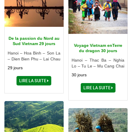
De la passion du Nord au
Sud Vietnam 29 jours
Voyage Vietnam enTerre
du dragon 30 jours
Hanoi – Hoa Binh – Son La
– Dien Bien Phu – Lai Chau
Hanoi – Thac Ba – Nghia
– Sapa – Halong – Cat Ba –
Lo – Tu Le – Mu Cang Chai
29 jours
Ninh Binh – Hue – Danang
– Than Uyen – Sapa – Ha
30 jours
– Hoi An – Pleiku – Buon
Giang – Cao Bang – Lang
LIRE LA SUITE
Ma Thuot – Nha Trang –
Son – Halong – Hai Phong
LIRE LA SUITE
Dalat – Phan Thiet – Tay
– Nam Dinh – Ninh Binh –
Ninh – Cu Chi – Can Tho –
Hue – Hoi An – Danang –
Vinh Long – Ho Chi Minh
My Tho – Can Tho – Chau
Ville
Doc – Ho Chi Minh Ville