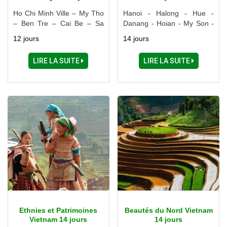
Ho Chi Minh Ville – My Tho
Hanoi - Halong - Hue -
– Ben Tre – Cai Be – Sa
Danang - Hoian - My Son -
Dec – Chau Doc – Long
Nha Trang - Ho Chi Minh
12 jours
14 jours
Xuyen – Can Tho – Rach
ville - My Tho - Can Tho
Gia – Phu Quoc
LIRE LA SUITE
LIRE LA SUITE
Ethnies et Patrimoines
Beautés du Nord Vietnam
Vietnam 14 jours
14 jours