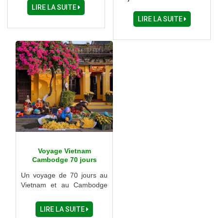
Hue - Hanoi - Grand Nord
– Hue – Hoi An – Danang –
LIRE LA SUITE
Vietnam - Halong - Baie
Delta du Mékong – Can
LIRE LA SUITE
Halong terrestre...
Tho – Ho Chi Minh Ville
Voyage Vietnam
Cambodge 70 jours
Un voyage de 70 jours au
Vietnam et au Cambodge
est bien plus qu'une simple
escapade; c'est une
LIRE LA SUITE
immersion totale dans des