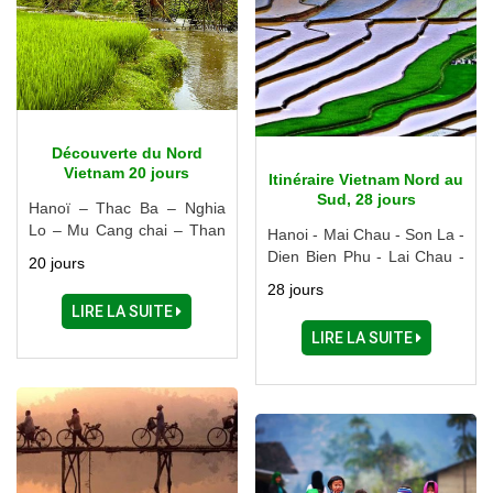
Découverte du Nord
Vietnam 20 jours
Itinéraire Vietnam Nord au
Sud, 28 jours
Hanoï – Thac Ba – Nghia
Lo – Mu Cang chai – Than
Hanoi - Mai Chau - Son La -
Uyen – Sapa – Ha Giang –
Dien Bien Phu - Lai Chau -
20 jours
Cao Bang – Lang Son –
Sapa - Ha Giang - Ba Be -
28 jours
Halong – Hai Phong – Nam
Cao Bang - Lang Son -
LIRE LA SUITE
Dinh – Ninh Binh
Halong - Hue - Hoi An -
LIRE LA SUITE
Danang - Buon Me Thuot -
Cai Be - Can Tho - Chau
Doc - Ho Chi Minh Ville