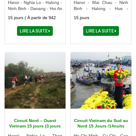
Hanoi - Nghia Lo - Halong -
Hanoi - Mai Chau - Ninh
Ninh Binh - Danang - Hoi An
Binh - Halong - Hue -
- Hue - Saigon
Danang - Hoi An - Nha
15 jours ( À partir de 942
15 jours
Trang - Saigon - Cu Chi -
USD)
Cao Dai - Cai Be
LIRE LA SUITE
LIRE LA SUITE
Circuit Nord – Ouest
Circuit Vietnam du Sud au
Vietnam 15 jours (3 jours
Nord 15 Jours /14nuits
de trek)
Hanoï – Nghia Lo – Than
Ho Chi Minh - Cu Chi - Cao