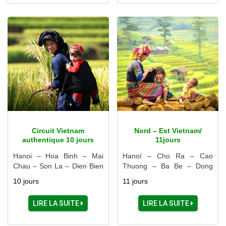
Circuit Vietnam
Nord – Est Vietnam/
authentique 10 jours
11jours
Hanoi – Hoa Binh – Mai
Hanoï – Cho Ra – Cao
Chau – Son La – Dien Bien
Thuong – Ba Be – Dong
Phu – Lai Chau – Tam
Khe – Lang Son – Halong –
10 jours
11 jours
Duong - Sapa – Bac Ha –
Ninh Binh
Luc Yen – Thac Ba
LIRE LA SUITE
LIRE LA SUITE