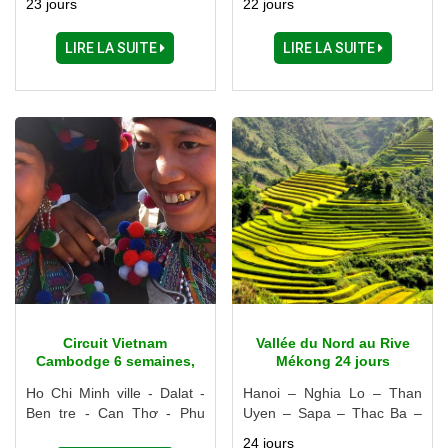
23 jours
22 jours
Halong – Hue – Hoi An –
Halong - Hue - Hoi An -
Danang – Cai Be – Ho Chi
Danang - Nha Trang - Cu
LIRE LA SUITE
LIRE LA SUITE
Minh Ville
Chi - Cai Be - Ho Chi Minh
Ville
Circuit Vietnam
Vallée du Nord au Rive
Cambodge 6 semaines,
Mékong 24 jours
44 jours
Ho Chi Minh ville - Dalat -
Hanoi – Nghia Lo – Than
Ben tre - Can Thơ - Phu
Uyen – Sapa – Thac Ba –
Quoc, Cambodge - Hoian
Ba Be – Ninh Binh – Halong
24 jours