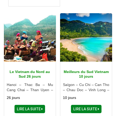
cultures vibrantes et des
traditions ancestrales
Le Vietnam du Nord au
Meilleurs du Sud Vietnam
Sud 26 jours
10 jours
Hanoi – Thac Ba – Mu
Saïgon – Cu Chi – Can Tho
Cang Chai – Than Uyen –
– Chau Doc – Vinh Long –
Sapa – Ha Giang – Ba Be –
Dalat – Nha Trang
26 jours
10 jours
Halong – Ninh Binh – Hue –
Danang – Hoi An – Nha
LIRE LA SUITE
LIRE LA SUITE
Trang – Ben Tre – My Tho -
Cai Be – Vinh Long – Can