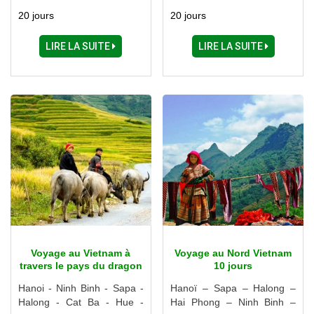
Danang - Hoi An - Nha
Nha - Hue - Hoi An - Quy
20 jours
20 jours
Trang - Dalat - Ho Chi Minh
Nhon - Nha Trang - Dalat -
Ville - My Tho - Cai Be
Saigon - My Tho - Ben Tre -
LIRE LA SUITE
LIRE LA SUITE
Sadec - Long Xuyen
Voyage au Vietnam à
Voyage au Nord Vietnam
travers le pays du dragon
10 jours
21 jours
Hanoi - Ninh Binh - Sapa -
Hanoï – Sapa – Halong –
Halong - Cat Ba - Hue -
Hai Phong – Ninh Binh –