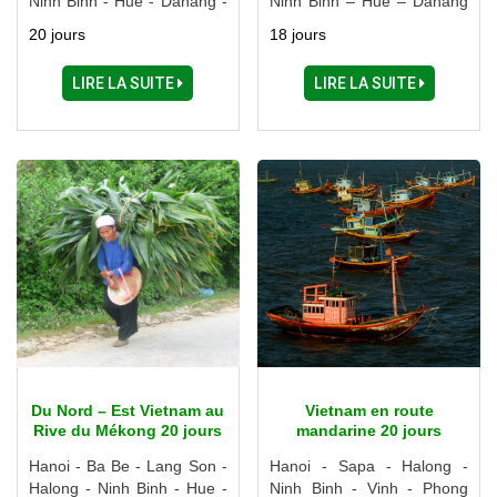
Ninh Binh - Hue - Danang -
Ninh Binh – Hue – Danang
Hoi An - My Son - Quy
– Hoi An – Cai Be – Phu
20 jours
18 jours
Nhon - Nha Trang - Dalat -
Quoc – Ho Chi Minh Ville
Ho Chi Minh Ville - Cu Chi -
LIRE LA SUITE
LIRE LA SUITE
Tay Ninh - Can Tho - Soc
Trang
Du Nord – Est Vietnam au
Vietnam en route
Rive du Mékong 20 jours
mandarine 20 jours
Hanoi - Ba Be - Lang Son -
Hanoi - Sapa - Halong -
Halong - Ninh Binh - Hue -
Ninh Binh - Vinh - Phong