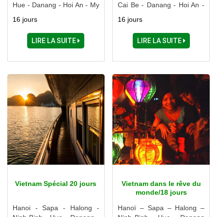
Hue - Danang - Hoi An - My
Cai Be - Danang - Hoi An -
Son - Nha Trang - Dalat -
Hue - Hanoi - Sapa - Mai
16 jours
16 jours
Ho Chi Minh Ville - Delta du
Chau - Ninh Binh - Halong
Mékong - Cu Chi - Cao Dai
LIRE LA SUITE
LIRE LA SUITE
Vietnam Spécial 20 jours
Vietnam dans le rêve du
monde/18 jours
Hanoi - Sapa - Halong -
Hanoï – Sapa – Halong –