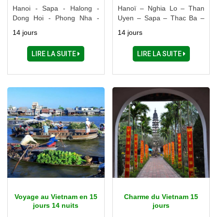
Hanoi - Sapa - Halong -
Hanoï – Nghia Lo – Than
Dong Hoi - Phong Nha -
Uyen – Sapa – Thac Ba –
Hue - Hoi An - Danang -
Ba Be – Halong – Ninh Binh
14 jours
14 jours
Buon Me Thuot - Lac Lak -
Ho Chi Minh Ville - Delta du
LIRE LA SUITE
LIRE LA SUITE
Mékong
Voyage au Vietnam en 15
Charme du Vietnam 15
jours 14 nuits
jours