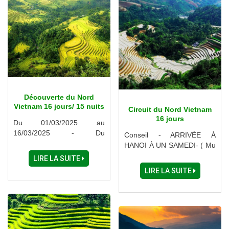
Découverte du Nord
Vietnam 16 jours/ 15 nuits
Circuit du Nord Vietnam
16 jours
Du 01/03/2025 au
16/03/2025 - Du
Conseil - ARRIVÉE À
04/10/2025 au 19/10/2025
HANOI À UN SAMEDI- ( Mu
Cang Chai - Bac Ha -
LIRE LA SUITE
Marchés hebdomadaire -
LIRE LA SUITE
Xin man, Si Ma cai - Hoang
Su Phi - Dong Van - Meo
Vac - Lac Ba Be - Cascades
Ban Gioc ......)