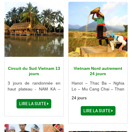
Circuit du Sud Vietnam 13
Vietnam Nord autrement
jours
24 jours
3 jours de randonnée en
Hanoï – Thac Ba – Nghia
haut plateau - NAM KA –
Lo – Mu Cang Chai – Than
BUON DRAI - BUON TRIET
Uyen – Sapa – Ha Giang –
24 jours
– BUON JATU - LAC de
Ba Be – Cao Bang – Lang
LIRE LA SUITE
LAK - CASSADE BUON BIP
Son – Halong – Ninh Binh
LIRE LA SUITE