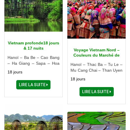
Vietnam profonde18 jours
& 17 nuits
Voyage Vietnam Nord –
Couleurs du Marché de
Hanoï – Ba Be – Cao Bang
l’Amour Khau Vai ( une
– Ha Giang – Sapa – Hoa
Hanoï – Thac Ba – Tu Le –
fois par an)
Binh
Mu Cang Chai – Than Uyen
18 jours
– Sapa – Ha Giang – Ba Be
18 jours
– Ninh Binh - Halong
LIRE LA SUITE
LIRE LA SUITE