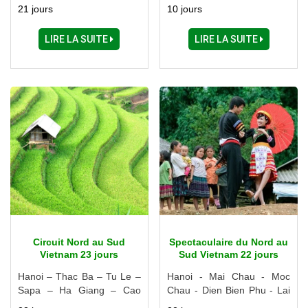
Danang - Hoi An - Nha
Mai Chau
21 jours
10 jours
Trang - Dalat - Ho Chi Minh
Ville - My Tho - Delta du
LIRE LA SUITE
LIRE LA SUITE
Mékong - Tay Ninh - Cu Chi
Circuit Nord au Sud
Spectaculaire du Nord au
Vietnam 23 jours
Sud Vietnam 22 jours
Hanoi – Thac Ba – Tu Le –
Hanoi - Mai Chau - Moc
Sapa – Ha Giang – Cao
Chau - Dien Bien Phu - Lai
Bang – Ba Be – Ninh Binh –
Chau - Sapa - Ninh Binh -