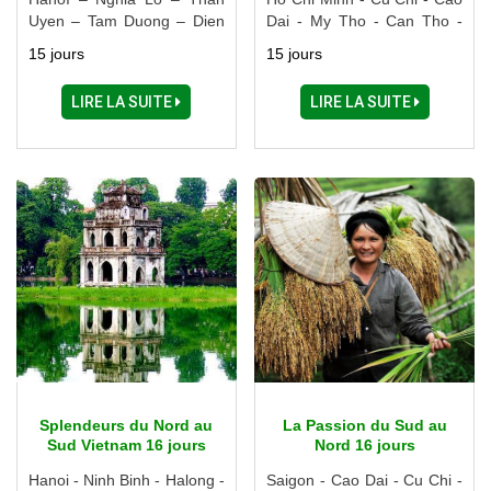
Uyen – Tam Duong – Dien
Dai - My Tho - Can Tho -
Bien Phu – Son La – Mai
Sadec - Dalat - Nha Trang -
15 jours
15 jours
Chau – Ninh Binh
Danang - Hoi An - Hue -
Hanoi - Halong - Ninh Binh
LIRE LA SUITE
LIRE LA SUITE
Splendeurs du Nord au
La Passion du Sud au
Sud Vietnam 16 jours
Nord 16 jours
Hanoi - Ninh Binh - Halong -
Saigon - Cao Dai - Cu Chi -