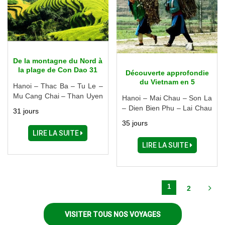
De la montagne du Nord à
la plage de Con Dao 31
Découverte approfondie
jours
du Vietnam en 5
Hanoi – Thac Ba – Tu Le –
semaines
Mu Cang Chai – Than Uyen
Hanoi – Mai Chau – Son La
– Sapa – Ha Giang – Ba Be
– Dien Bien Phu – Lai Chau
31 jours
– Halong – Ninh Binh – Hue
– Sapa – Ha Giang – Cao
35 jours
– Danang – Hoi An – Nha
Bang – Ba Be – Thai
LIRE LA SUITE
Trang – Ben Tre - My Tho –
Nguyen – Halong – Ninh
LIRE LA SUITE
Cai Be – Vinh Long – Can
Binh – Hue – Danang – Hoi
Tho – Con Dao - Saigon
An – My Son – Cu Chi – My
Tho – Saigon – Can Tho –
Phu Quoc
1
2
VISITER TOUS NOS VOYAGES