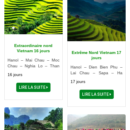
Extraordinaire nord
Vietnam 16 jours
Extrême Nord Vietnam 17
jours
Hanoï – Mai Chau – Moc
Chau – Nghia Lo – Than
Hanoï – Dien Bien Phu –
Uyen – Sapa – Thac Ba –
Lai Chau – Sapa – Ha
16 jours
Ba Be – Halong – Ninh Binh
Giang – Cao Bang – Lang
17 jours
– Nam Dinh
Son – Halong – Ninh Binh
LIRE LA SUITE
LIRE LA SUITE