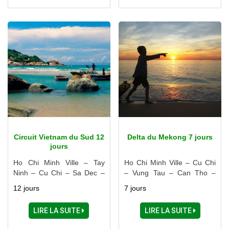
Tho – Ho Chi Minh Ville
Circuit Vietnam du Sud 12
Delta du Mekong 7 jours
jours
Ho Chi Minh Ville – Tay
Ho Chi Minh Ville – Cu Chi
Ninh – Cu Chi – Sa Dec –
– Vung Tau – Can Tho –
Long Xuyen – Chau Doc –
Chau Doc – Vinh Long
12 jours
7 jours
Cao Lanh – Dalat – Buon
Me Thuot – Nha Trang –
LIRE LA SUITE
LIRE LA SUITE
Phan Thiet