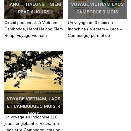
HANOI – HALONG – SIEM
VOYAGE VIETNAM LAOS
REAP 6 JOURS
CAMBODGE 3 MOIS
Circuit personnalisé Vietnam
Un voyage de 3 mois en
Cambodge, Hanoi Halong Siem
Indochine ( Vietnam – Laos –
Reap, Voyage Vietnam
Cambodge) permet de
Cambodge, Voyage combiné
découvrir trois pays fascinants
Cambodge Vietnam, Voyage
aux cultures riches et variées.
Vietnam Cambodge pas cher
VOYAGE VIETNAM, LAOS
ET CAMBODGE 3 MOIS, 4
MOIS
Un voyage en Indochine 110
jours, englobant le Vietnam, le
Laos et le Cambodge, est une