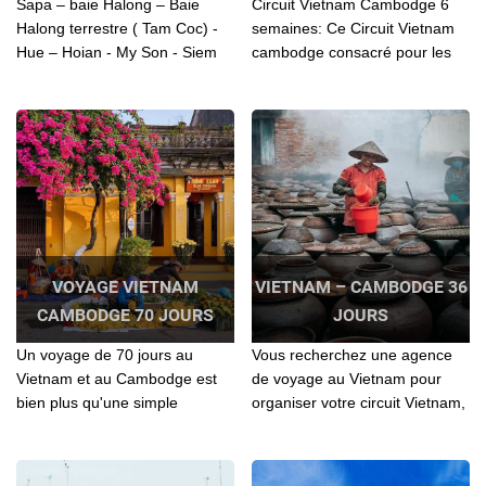
Sapa – baie Halong – Baie
Circuit Vietnam Cambodge 6
Halong terrestre ( Tam Coc) -
semaines: Ce Circuit Vietnam
Hue – Hoian - My Son - Siem
cambodge consacré pour les
Reap – Complexe d’Angkor –
personnes qui aiment bien la
Battambang – Phenompenh –
nature et la découverte
Chau Doc – Long Xuyen
approfondie des pays....
VOYAGE VIETNAM
VIETNAM – CAMBODGE 36
CAMBODGE 70 JOURS
JOURS
Un voyage de 70 jours au
Vous recherchez une agence
Vietnam et au Cambodge est
de voyage au Vietnam pour
bien plus qu'une simple
organiser votre circuit Vietnam,
escapade; c'est une immersion
Laos, Cambodge? Contactez l'
totale dans des cultures
agence locale Agenda Tour
vibrantes et des traditions
pour vos séjours