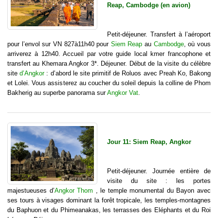
Reap, Cambodge (en avion)
Petit-déjeuner. Transfert à l’aéroport
pour l’envol sur VN 827à11h40 pour
Siem Reap
au
Cambodge
, où vous
arriverez à 12h40. Accueil par votre guide local kmer francophone et
transfert au Khemara Angkor 3*. Déjeuner. Début de la visite du célèbre
site
d’Angkor
: d’abord le site primitif de Roluos avec Preah Ko, Bakong
et Lolei. Vous assisterez au coucher du soleil depuis la colline de Phom
Bakherig au superbe panorama sur
Angkor Vat
.
Jour 11: Siem Reap, Angkor
Petit-déjeuner. Journée entière de
visite du site : les portes
majestueuses d’
Angkor Thom
, le temple monumental du Bayon avec
ses tours à visages dominant la forêt tropicale, les temples-montagnes
du Baphuon et du Phimeanakas, les terrasses des Eléphants et du Roi