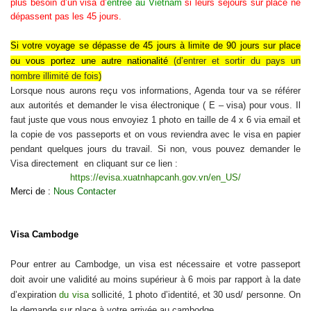
plus besoin d’un visa d’
entrée au Vietnam
si leurs séjours sur place ne
dépassent pas les 45 jours.
Si
votre voyage se dépasse de 45 jours à limite de 90 jours sur place
ou vous portez une autre nationalité
(d’
entrer et sortir du pays un
nombre illimité de fois
)
Lorsque nous aurons reçu vos informations, Agenda tour va se référer
aux autorités et demander le visa électronique ( E – visa) pour vous. Il
faut juste que vous nous envoyiez 1 photo en taille de 4 x 6 via email et
la copie de vos passeports et on vous reviendra avec le visa en papier
pendant quelques jours du travail. Si non, vous pouvez demander le
Visa directement en cliquant sur ce lien :
https://evisa.xuatnhapcanh.gov.vn/en_US/
Merci de :
Nous Contacter
Visa Cambodge
Pour entrer au Cambodge, un visa est nécessaire et votre passeport
doit avoir une validité au moins supérieur à 6 mois par rapport à la date
d’expiration
du visa
sollicité, 1 photo d’identité, et 30 usd/ personne. On
le demande sur place à votre arrivée au cambodge.