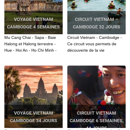
VOYAGE VIETNAM
CIRCUIT VIETNAM –
CAMBODGE 4 SEMAINES
CAMBODGE 32 JOURS
Mu Cang Chai - Sapa - Baie
Circuit Vietnam - Cambodge -
Halong et Halong terrestre -
Ce circuit vous permets de
Hue - Hoi An - Ho Chi Minh -
découverte de la vie
Tra Su forêt - Phenom Penh -
quotidienne des ethnies
Siem Reap sont des
minoritaires du Tonkin Vietnam
destinations de ce voyage.
et Cambodge
VOYAGE VIETNAM
CIRCUIT VIETNAM
CAMBODGE 34 JOURS
CAMBODGE 6 SEMAINES,
44 JOURS