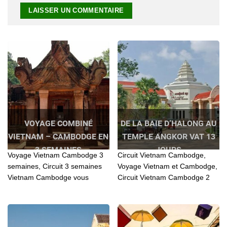
VOYAGE COMBINÉ
DE LA BAIE D’HALONG AU
VIETNAM – CAMBODGE EN
TEMPLE ANGKOR VAT 13
3 SEMAINES
JOURS
Voyage Vietnam Cambodge 3
Circuit Vietnam Cambodge,
semaines, Circuit 3 semaines
Voyage Vietnam et Cambodge,
Vietnam Cambodge vous
Circuit Vietnam Cambodge 2
aidera à découvrir la culture de
semaines, De la Baie d’Halong
deux pays asiatiques. Le
au Temple Angkor Wat,
Vietnam est connu pour ses
Vietnam Voyage et Cambodge
richesses de valeurs