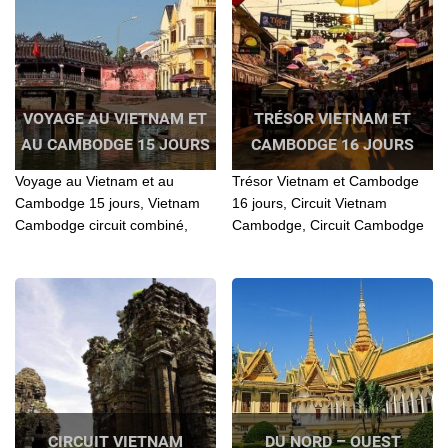
historiques
VOYAGE AU VIETNAM ET
TRÉSOR VIETNAM ET
AU CAMBODGE 15 JOURS
CAMBODGE 16 JOURS
Voyage au Vietnam et au
Trésor Vietnam et Cambodge
Cambodge 15 jours, Vietnam
16 jours, Circuit Vietnam
Cambodge circuit combiné,
Cambodge, Circuit Cambodge
Tour Vietnam combiné
Vietnam, Vietnam Cambodge
Cambodge, Voyage au
circuit, Vietnam Cambodge
Vietnam et au Cambodge
Voyage
CIRCUIT VIETNAM
DU NORD – OUEST