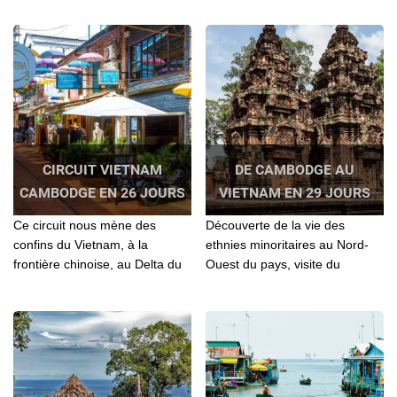
Vietnam Cambodge combiné,
Vietnam et Cambodge, Circuit
Nord Est Vietnam Cambodge...
de voyage Vietnam cambodge
CIRCUIT VIETNAM
DE CAMBODGE AU
CAMBODGE EN 26 JOURS
VIETNAM EN 29 JOURS
Ce circuit nous mène des
Découverte de la vie des
confins du Vietnam, à la
ethnies minoritaires au Nord-
frontière chinoise, au Delta du
Ouest du pays, visite du
Mékong et aux merveilles
marché hebdomadaire
d’Angkor. Les rencontres y sont
multicoloré de minorité, De
riches et variées
Cambodge au Vietnam en 29
jours