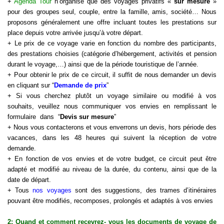
+
Agenda Tour
n’organise que des voyages privatifs «
sur mesure
»
pour des groupes seul, couple, entre la famille, amis, société… Nous
proposons généralement une offre incluant toutes les prestations sur
place depuis votre arrivée jusqu’à votre départ.
+ Le prix de ce voyage varie en fonction du nombre des participants,
des prestations choisies (catégorie d’hébergement, activités et pension
durant le
voyage
,…) ainsi que de la période touristique de l’année.
+ Pour obtenir le prix de ce circuit, il suffit de nous demander un devis
en cliquant sur “
Demande de prix
”
+ Si vous cherchez plutôt un voyage similaire ou modifié à vos
souhaits, veuillez nous communiquer vos envies en remplissant le
formulaire dans “
Devis sur mesure
”
+ Nous vous contacterons et vous enverrons un devis, hors période des
vacances, dans les 48 heures qui suivent la réception de votre
demande.
+ En fonction de vos envies et de votre budget, ce circuit peut être
adapté et modifié au niveau de la durée, du contenu, ainsi que de la
date de départ.
+ Tous
nos voyages
sont des suggestions, des trames d’itinéraires
pouvant être modifiés, recomposes, prolongés et adaptés à vos envies
2: Quand et comment recevrez- vous les documents de voyage de