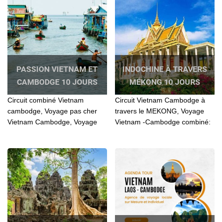
ancestrales
PASSION VIETNAM ET
INDOCHINE À TRAVERS
CAMBODGE 10 JOURS
MÉKONG 10 JOURS
Circuit combiné Vietnam
Circuit Vietnam Cambodge à
cambodge, Voyage pas cher
travers le MEKONG, Voyage
Vietnam Cambodge, Voyage
Vietnam -Cambodge combiné:
au Cambodge et Vietnam,
Petit déjeûner en profitant du
Circuit Vietnam Cambodge
paysage des berges...
combiné, Passion Vietnam et
Cambodge