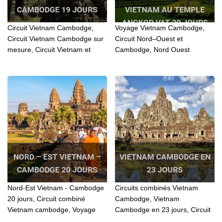
CAMBODGE 19 JOURS
VIETNAM AU TEMPLE
ANGKOR VAT 20 JOURS
Circuit Vietnam Cambodge,
Voyage Vietnam Cambodge,
Circuit Vietnam Cambodge sur
Circuit Nord–Ouest et
mesure, Circuit Vietnam et
Cambodge, Nord Ouest
extention au Cambodge, Circuit
Vietnam et Cambodge, Du
Vietnam Cambodge pas cher...
Nord Ouest Vietnam au Temple
Angkor Vat, Nord ouest
Vietnam Cambodge
NORD – EST VIETNAM –
VIETNAM CAMBODGE EN
CAMBODGE 20 JOURS
23 JOURS
Nord-Est Vietnam - Cambodge
Circuits combinés Vietnam
20 jours, Circuit combiné
Cambodge, Vietnam
Vietnam cambodge, Voyage
Cambodge en 23 jours, Circuit
combiné Vietnam Cambodge,
Vietnam Cambodge, Circuit au