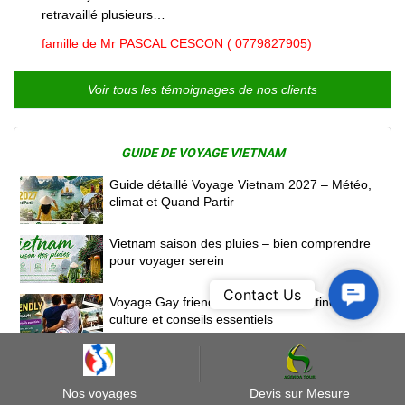
retravaillé plusieurs…
famille de Mr PASCAL CESCON ( 0779827905)
Voir tous les témoignages de nos clients
GUIDE DE VOYAGE VIETNAM
Guide détaillé Voyage Vietnam 2027 – Météo,
climat et Quand Partir
Vietnam saison des pluies – bien comprendre
pour voyager serein
Contact
Contact Us
Voyage Gay friendly au Vietnam — itinéraires,
Us
culture et conseils essentiels
Déclaration sanitaire au Vietnam à partir de
juillet 2026
Nos voyages
Devis sur Mesure