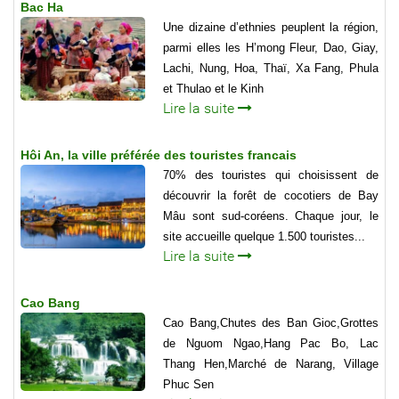
Bac Ha
Une dizaine d’ethnies peuplent la région,
parmi elles les H’mong Fleur, Dao, Giay,
Lachi, Nung, Hoa, Thaï, Xa Fang, Phula
et Thulao et le Kinh
Lire la suite
Hôi An, la ville préférée des touristes francais
70% des touristes qui choisissent de
découvrir la forêt de cocotiers de Bay
Mâu sont sud-coréens. Chaque jour, le
site accueille quelque 1.500 touristes...
Lire la suite
Cao Bang
Cao Bang,Chutes des Ban Gioc,Grottes
de Nguom Ngao,Hang Pac Bo, Lac
Thang Hen,Marché de Narang, Village
Phuc Sen