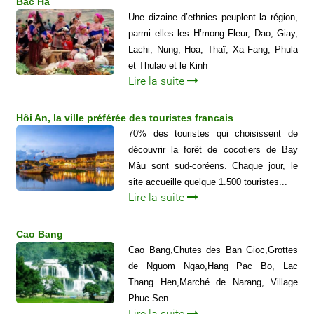
Bac Ha
Une dizaine d’ethnies peuplent la région,
parmi elles les H’mong Fleur, Dao, Giay,
Lachi, Nung, Hoa, Thaï, Xa Fang, Phula
et Thulao et le Kinh
Lire la suite
Hôi An, la ville préférée des touristes francais
70% des touristes qui choisissent de
découvrir la forêt de cocotiers de Bay
Mâu sont sud-coréens. Chaque jour, le
site accueille quelque 1.500 touristes...
Lire la suite
Cao Bang
Cao Bang,Chutes des Ban Gioc,Grottes
de Nguom Ngao,Hang Pac Bo, Lac
Thang Hen,Marché de Narang, Village
Phuc Sen
Lire la suite