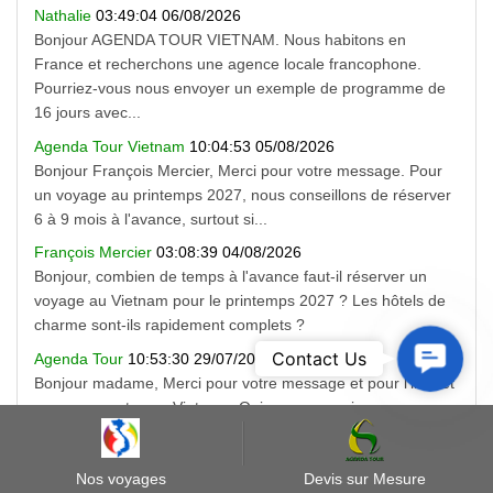
Nathalie
03:49:04 06/08/2026
Bonjour AGENDA TOUR VIETNAM. Nous habitons en
France et recherchons une agence locale francophone.
Pourriez-vous nous envoyer un exemple de programme de
16 jours avec...
Agenda Tour Vietnam
10:04:53 05/08/2026
Bonjour François Mercier, Merci pour votre message. Pour
un voyage au printemps 2027, nous conseillons de réserver
6 à 9 mois à l'avance, surtout si...
François Mercier
03:08:39 04/08/2026
Bonjour, combien de temps à l'avance faut-il réserver un
voyage au Vietnam pour le printemps 2027 ? Les hôtels de
charme sont-ils rapidement complets ?
Contact
Contact Us
Agenda Tour
10:53:30 29/07/2026
Us
Bonjour madame, Merci pour votre message et pour l'intérêt
que vous portez au Vietnam. Oui, nous organisons
exclusivement des circuits privés sur mesure avec un...
Nos voyages
Devis sur Mesure