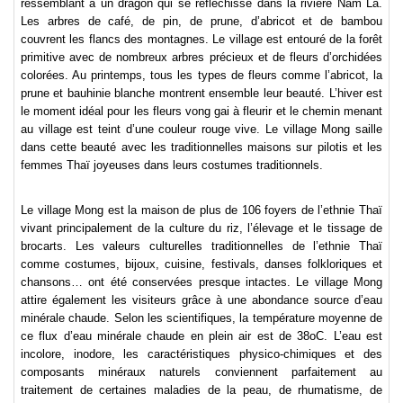
ressemblant à un dragon qui se réfléchisse dans la rivière Nam La.
Les arbres de café, de pin, de prune, d’abricot et de bambou
couvrent les flancs des montagnes. Le village est entouré de la forêt
primitive avec de nombreux arbres précieux et de fleurs d’orchidées
colorées. Au printemps, tous les types de fleurs comme l’abricot, la
prune et bauhinie blanche montrent ensemble leur beauté. L’hiver est
le moment idéal pour les fleurs vong gai à fleurir et le chemin menant
au village est teint d’une couleur rouge vive. Le village Mong saille
dans cette beauté avec les traditionnelles maisons sur pilotis et les
femmes Thaï joyeuses dans leurs costumes traditionnels.
Le village Mong est la maison de plus de 106 foyers de l’ethnie Thaï
vivant principalement de la culture du riz, l’élevage et le tissage de
brocarts. Les valeurs culturelles traditionnelles de l’ethnie Thaï
comme costumes, bijoux, cuisine, festivals, danses folkloriques et
chansons… ont été conservées presque intactes. Le village Mong
attire également les visiteurs grâce à une abondance source d’eau
minérale chaude. Selon les scientifiques, la température moyenne de
ce flux d’eau minérale chaude en plein air est de 38oC. L’eau est
incolore, inodore, les caractéristiques physico-chimiques et des
composants minéraux naturels conviennent parfaitement au
traitement de certaines maladies de la peau, de rhumatisme, de