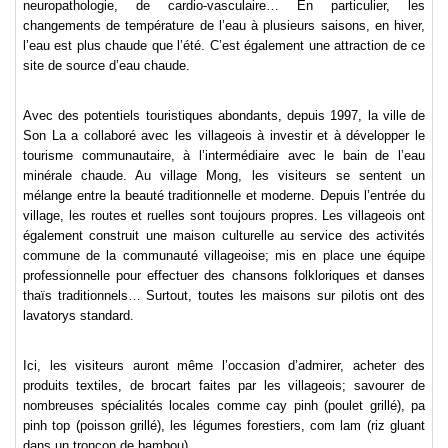
neuropathologie, de cardio-vasculaire… En particulier, les
changements de température de l’eau à plusieurs saisons, en hiver,
l’eau est plus chaude que l’été. C’est également une attraction de ce
site de source d’eau chaude.
Avec des potentiels touristiques abondants, depuis 1997, la ville de
Son La a collaboré avec les villageois à investir et à développer le
tourisme communautaire, à l’intermédiaire avec le bain de l’eau
minérale chaude. Au village Mong, les visiteurs se sentent un
mélange entre la beauté traditionnelle et moderne. Depuis l’entrée du
village, les routes et ruelles sont toujours propres. Les villageois ont
également construit une maison culturelle au service des activités
commune de la communauté villageoise; mis en place une équipe
professionnelle pour effectuer des chansons folkloriques et danses
thaïs traditionnels… Surtout, toutes les maisons sur pilotis ont des
lavatorys standard.
Ici, les visiteurs auront même l’occasion d’admirer, acheter des
produits textiles, de brocart faites par les villageois; savourer de
nombreuses spécialités locales comme cay pinh (poulet grillé), pa
pinh top (poisson grillé), les légumes forestiers, com lam (riz gluant
dans un tronçon de bambou)…