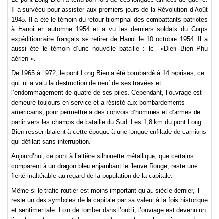
Il a survécu pour assister aux premiers jours de la Révolution d’Août
1945. Il a été le témoin du retour triomphal des combattants patriotes
à Hanoi en automne 1954 et a vu les derniers soldats du Corps
expéditionnaire français se retirer de Hanoi le 10 octobre 1954. Il a
aussi été le témoin d’une nouvelle bataille : le »Dien Bien Phu
aérien ».
De 1965 à 1972, le pont Long Bien a été bombardé à 14 reprises, ce
qui lui a valu la destruction de neuf de ses travées et
l’endommagement de quatre de ses piles. Cependant, l’ouvrage est
demeuré toujours en service et a résisté aux bombardements
américains, pour permettre à des convois d’hommes et d’armes de
partir vers les champs de bataille du Sud. Les 1,8 km du pont Long
Bien ressemblaient à cette époque à une longue enfilade de camions
qui défilait sans interruption.
Aujourd’hui, ce pont à l’altière silhouette métallique, que certains
comparent à un dragon bleu enjambant le fleuve Rouge, reste une
fierté inaltérable au regard de la population de la capitale.
Même si le trafic routier est moins important qu’au siècle dernier, il
reste un des symboles de la capitale par sa valeur à la fois historique
et sentimentale. Loin de tomber dans l’oubli, l’ouvrage est devenu un