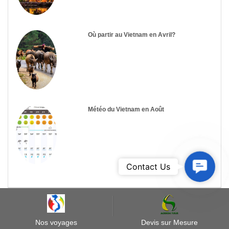
Où partir au Vietnam en Avril?
Météo du Vietnam en Août
Contact
Contact Us
Us
Les plus récents commentaires
Agenda Tour Vietnam
11:10:40 07/08/2026
Nos voyages
Devis sur Mesure