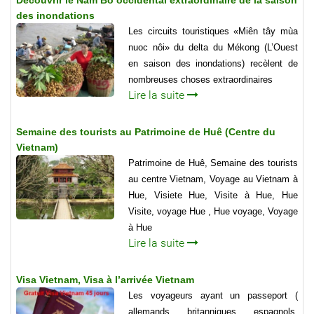
Découvrir le Nam Bô occidental extraordinaire de la saison
des inondations
Les circuits touristiques «Miên tây mùa
nuoc nôi» du delta du Mékong (L’Ouest
en saison des inondations) recèlent de
nombreuses choses extraordinaires
Lire la suite
Semaine des tourists au Patrimoine de Huê (Centre du
Vietnam)
Patrimoine de Huê, Semaine des tourists
au centre Vietnam, Voyage au Vietnam à
Hue, Visiete Hue, Visite à Hue, Hue
Visite, voyage Hue , Hue voyage, Voyage
à Hue
Lire la suite
Visa Vietnam, Visa à l’arrivée Vietnam
Les voyageurs ayant un passeport (
allemands, britanniques, espagnols,