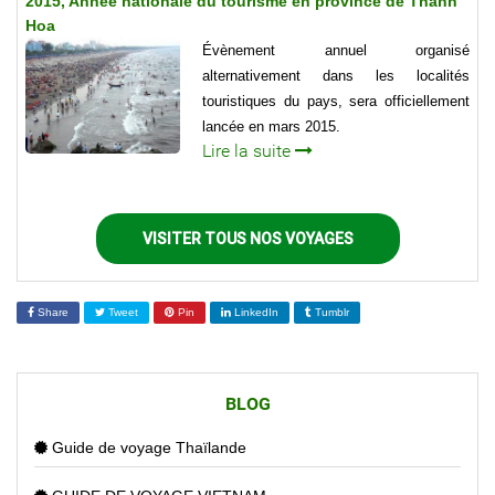
2015, Année nationale du tourisme en province de Thanh
Hoa
Évènement annuel organisé
alternativement dans les localités
touristiques du pays, sera officiellement
lancée en mars 2015.
Lire la suite
VISITER TOUS NOS VOYAGES
Share
Tweet
Pin
LinkedIn
Tumblr
BLOG
Guide de voyage Thaïlande