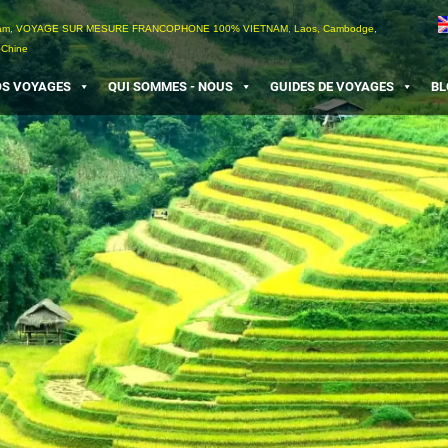
etnam, VOYAGE SUR MESURE FRANCOPHONE 100% VIETNAM, Laos, Cambodge,
 Chine
S VOYAGES
QUI SOMMES - NOUS
GUIDES DE VOYAGES
BL