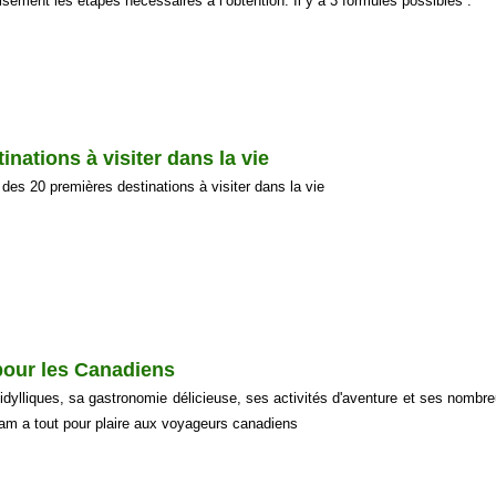
isément les étapes nécessaires à l’obtention. Il y a 3 formules possibles :
nations à visiter dans la vie
 des 20 premières destinations à visiter dans la vie
pour les Canadiens
idylliques, sa gastronomie délicieuse, ses activités d'aventure et ses nombre
tnam a tout pour plaire aux voyageurs canadiens