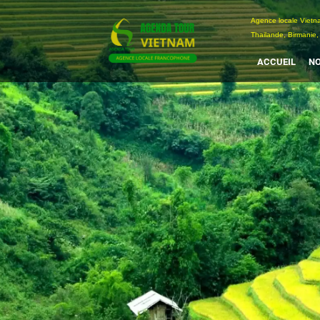
Passer
Agence locale Vi
au
Thailande, Birmanie,
contenu
ACCUEIL
NO