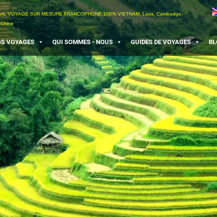
etnam, VOYAGE SUR MESURE FRANCOPHONE 100% VIETNAM, Laos, Cambodge,
 Chine
S VOYAGES
QUI SOMMES - NOUS
GUIDES DE VOYAGES
BL