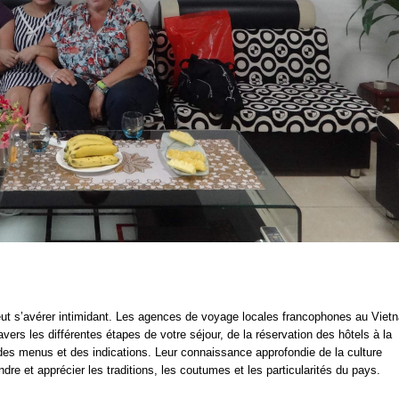
eut s’avérer intimidant. Les agences de voyage locales francophones au Viet
vers les différentes étapes de votre séjour, de la réservation des hôtels à la
 des menus et des indications. Leur connaissance approfondie de la culture
 et apprécier les traditions, les coutumes et les particularités du pays.