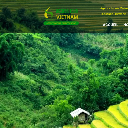
Passer
Agence locale Vi
au
Thailande, Birmanie,
contenu
ACCUEIL
NO