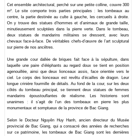
Cet ensemble architectural, perché sur une petite colline, couvre 300
m². Le site comporte trois parties principales : les tombeaux au
centre, la partie destinée au culte à gauche, les cercueils à droite.
On y trouve des statues d’hommes et d’animaux de grande taille,
minutieusement sculptées dans la pierre verte. Dans le tombeau,
deux statues de mandarins militaires se dressent, avec leurs
chevaux face-à-face. De véritables chefs-d’œuvre de l’art sculptural
sur pierre de nos ancêtres.
Une grande cour dallée de briques fait face à la sépulture, dans
laquelle une paire d’éléphants au regard doux se tient en position
agenouillée, ainsi que deux lionceaux assis, face orientée vers le
ciel. Le corps des lionceaux est revêtu d’écailles de dragon. Leur
longue crinière fourmille de détails. Au fond de la cour, sur les deux
côtés du tombeau principal, se tiennent deux statues de femmes
mandarins époustouflantes de réalisme. Les historiens sont
unanimes : il s’agit de l’un des tombeaux en pierre les plus
monumentaux et somptueux de la province de Bac Giang.
Selon le Docteur Nguyên Huy Hanh, ancien directeur du Musée
provincial de Bac Giang, qui a consacré des années de recherches
sur ce patrimoine, les tombeaux de Bac Giang sont les dernières