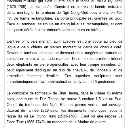
mandarin militaire qui s’est illustré sous le règne du roi Lê Hy Tông
(1676-1705) – et sa lignée. Construit en pierres de latérite extraites
de la montagne, le tombeau de Ngô Công Quê couvre environ 400
m². De forme rectangulaire, sa porte principale est orientée au Sud.
Face au tombeau se trouve un étang lui aussi rectangulaire, et dont
les quatre côtés étaient entourés jadis de murs en latérite.
L’entrée principale menant au mausolée est une voûte au pied de
laquelle deux chiens en pierres montent la garde de chaque côté.
Devant le tombeau principal se dressent deux rangées de statues de
soldats en pierre, à l’attitude martiale. Dans l’enceinte même trônent
deux éléphants en pierre agenouillés avec leur trompe enroulée. On
peut également distinguer un duo de chevaux, de lionceaux et de
crocodiles finement détaillés. Ces superbes sculptures sont
caractéristiques de l’art architectural de la dynastie Lê postérieure.
Le complexe de tombeaux de Dinh Huong, dans le village du même
nom, commune de Duc Thang, se trouve à environ 1,5 km au Sud-
Ouest du tombeau des Ngô. Bâti en pierres vertes, cet ouvrage
daterait de l’année 1729 selon les documents historiques, sous le
règne du roi Lê Trung Hung (1533-1788). C’est ici que repose La
Doan Truc (1688-1749), un mandarin de la Marine de guerre.