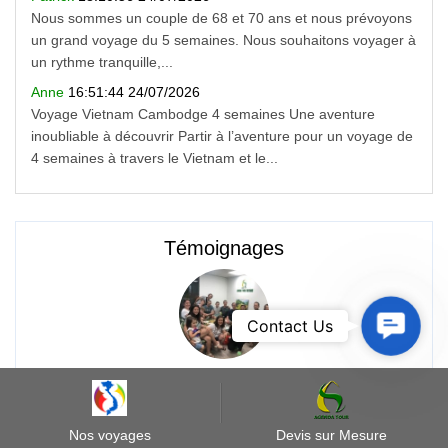
Nous sommes un couple de 68 et 70 ans et nous prévoyons
un grand voyage du 5 semaines. Nous souhaitons voyager à
un rythme tranquille,...
Anne
16:51:44 24/07/2026
Voyage Vietnam Cambodge 4 semaines Une aventure
inoubliable à découvrir Partir à l’aventure pour un voyage de
4 semaines à travers le Vietnam et le...
Témoignages
Contact
Contact Us
Us
Voyage au Vietnam de la famille de M Philippe
GROGNET
Nos voyages
Devis sur Mesure
Chers Yen, Cuong, et toute l'équipe d'Agenda Tour