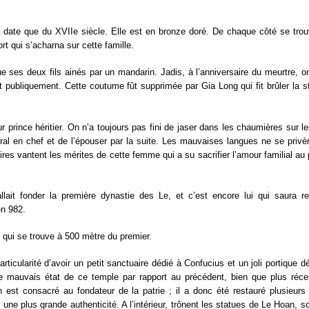
 ne date que du XVIIe siècle. Elle est en bronze doré. De chaque côté se trou
ort qui s’acharna sur cette famille.
es deux fils ainés par un mandarin. Jadis, à l’anniversaire du meurtre, on
ait publiquement. Cette coutume fût supprimée par Gia Long qui fit brûler la s
 prince héritier. On n’a toujours pas fini de jaser dans les chaumières sur le
ral en chef et de l’épouser par la suite. Les mauvaises langues ne se privè
res vantent les mérites de cette femme qui a su sacrifier l’amour familial au p
llait fonder la première dynastie des Le, et c’est encore lui qui saura r
en 982.
qui se trouve à 500 mètre du premier.
ticularité d’avoir un petit sanctuaire dédié à Confucius et un joli portique d
le mauvais état de ce temple par rapport au précédent, bien que plus réce
 est consacré au fondateur de la patrie ; il a donc été restauré plusieurs 
plus grande authenticité. A l’intérieur, trônent les statues de Le Hoan, son