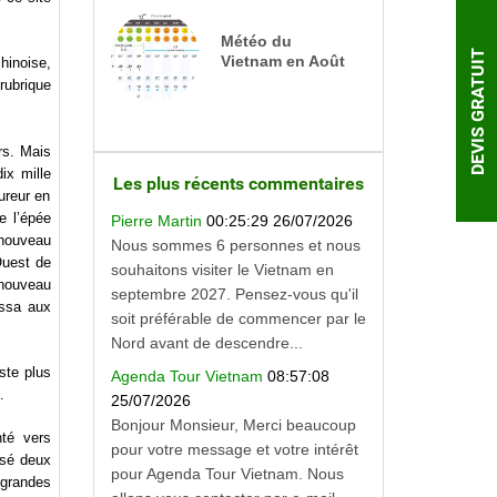
Météo du
DEVIS GRATUIT
Vietnam en Août
hinoise,
rubrique
rs. Mais
ix mille
Les plus récents commentaires
ureur en
e l’épée
Pierre Martin
00:25:29 26/07/2026
 nouveau
Nous sommes 6 personnes et nous
Ouest de
souhaitons visiter le Vietnam en
 nouveau
septembre 2027. Pensez-vous qu'il
assa aux
soit préférable de commencer par le
Nord avant de descendre...
ste plus
Agenda Tour Vietnam
08:57:08
.
25/07/2026
Bonjour Monsieur, Merci beaucoup
nté vers
pour votre message et votre intérêt
assé deux
pour Agenda Tour Vietnam. Nous
s grandes