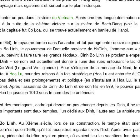
paysage mais également et surtout sur le plan historique.
emonter un peu dans l’histoire
du Vietnam.
Après une très longue domination c
la suite de la célèbre victoire sur la rivière de Bach-Dang (voir la 
t la capitale fut Co Loa, qui se trouve actuellement en banlieu de Hanoi.
 944), le royaume tomba dans l’anarchie et fut partagé entre douze seigneu
h Bo Linh, le gouverneur de l’actuelle province de HaTinh, l’homme aux « d
ique, parvint à faire taire les grands féodaux. Dinh Bo Linh se proclama empe
 Dinh – ce nom est actuellement donné à l’une des rues entourant le lac d
Co Viet
(Le grand Viet glorieux). Pour s’éloigner de la menace du Nord, le
lta, à
Hoa Lu
, pour des raisons à la fois stratégique (Hoa Lu est entourée à l’
as delta et ses prolongements) et politique (en s’installant à Hoa Lu, le
trône). Après l’assasinat de Dinh Bo Linh et de son fils en 979, le pouvoir p
 Hoa Lu jusqu’en 1010 sous le nom des Le antérieurs.
ed des montagnes, cadre qui devrait ne pas changer depuis les Dinh, il ne re
 importants sont deux temples, l’un dédié aux Dinh, l’autre aux Le antérieurs
Bo Linh
. Au XIème siècle, lors de sa construction, le temple était orie
ce n’est qu’en 1696, qu’il fût reconstruit regardant vers l’Est. Après avoir p
n
», piédestral du trône royal en pierre, où avaient lieu les sacrifices lors de