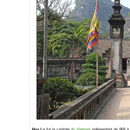
Hoa Lu
fut la capitale
du Vietnam
indépendant de 968 à 1