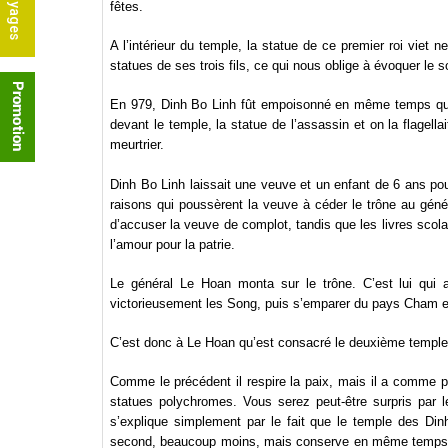
fêtes.
A l’intérieur du temple, la statue de ce premier roi viet
statues de ses trois fils, ce qui nous oblige à évoquer le s
En 979, Dinh Bo Linh fût empoisonné en même temps que s
devant le temple, la statue de l’assassin et on la flagell
meurtrier.
Dinh Bo Linh laissait une veuve et un enfant de 6 ans pour
raisons qui poussèrent la veuve à céder le trône au géné
d’accuser la veuve de complot, tandis que les livres scolai
l’amour pour la patrie.
Le général Le Hoan monta sur le trône. C’est lui qui a
victorieusement les Song, puis s’emparer du pays Cham 
C’est donc à Le Hoan qu’est consacré le deuxième temple 
Comme le précédent il respire la paix, mais il a comme par
statues polychromes. Vous serez peut-être surpris par 
s’explique simplement par le fait que le temple des Dinh
second, beaucoup moins, mais conserve en même temps une 