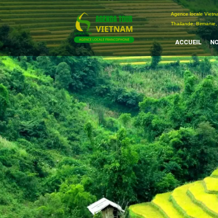
Passer
Agence locale Vi
au
Thailande, Birmanie,
contenu
ACCUEIL
NO