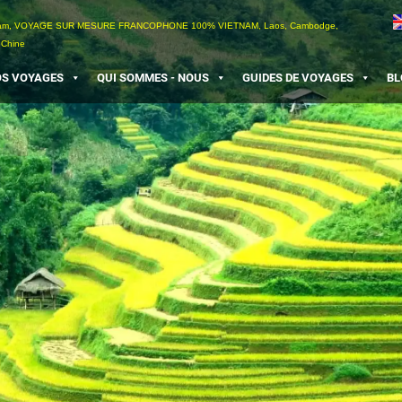
etnam, VOYAGE SUR MESURE FRANCOPHONE 100% VIETNAM, Laos, Cambodge,
 Chine
S VOYAGES
QUI SOMMES - NOUS
GUIDES DE VOYAGES
BL