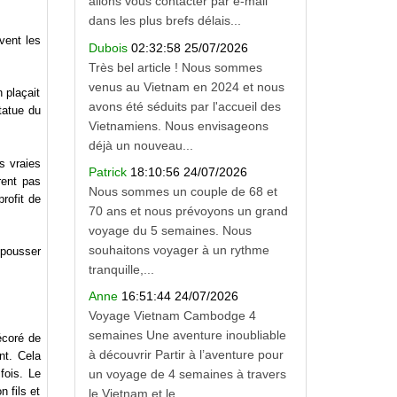
allons vous contacter par e-mail
dans les plus brefs délais...
vent les
Dubois
02:32:58 25/07/2026
Très bel article ! Nous sommes
venus au Vietnam en 2024 et nous
 plaçait
avons été séduits par l'accueil des
tatue du
Vietnamiens. Nous envisageons
déjà un nouveau...
s vraies
Patrick
18:10:56 24/07/2026
rent pas
Nous sommes un couple de 68 et
rofit de
70 ans et nous prévoyons un grand
voyage du 5 semaines. Nous
souhaitons voyager à un rythme
epousser
tranquille,...
Anne
16:51:44 24/07/2026
Voyage Vietnam Cambodge 4
semaines Une aventure inoubliable
écoré de
à découvrir Partir à l’aventure pour
nt. Cela
fois. Le
un voyage de 4 semaines à travers
 fils et
le Vietnam et le...