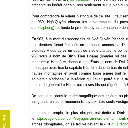
présente un intérêt certain, non seulement sur le plan du 
Pour comprendre la valeur historique de ce site, il faut r
en 939, Ngô-Quyên chassa les envahisseurs du pays à 
sur
Haiphong
), et fonda la première dynastie nationale don
En 963, à la mort du second fils de Ngô-Quyên (décédé en
ces derniers furent éliminés en quelques années par Din
victoires » qui, après un quart de siècle d’anarchie polit
968 sous le nom de
Dinh Tien Hoang
(premier roi des
restituée à Hanoi) et donna à ses États le nom de
Dai 
monarque avait fixé la capitale très loin dans le bas du de
hautes montagnes et avait comme base arrière tout le b
souverain s’adossait à la région qui l’avait porté sur le 
mains du général Le Hoan, puis à ses fils qui régnèrent à
De nos jours, dans le cadre magnifique des rizières au pi
les grands palais et monuments royaux. Les seuls vestiges
Le premier temple, le plus éloigné, est dédié à
Dinh 
Nos Voyages
le
https://agendatour.com/voyages-au-nord-vietnam.html
; 
arches triomphales, on se trouve devant le « lit
du Drago