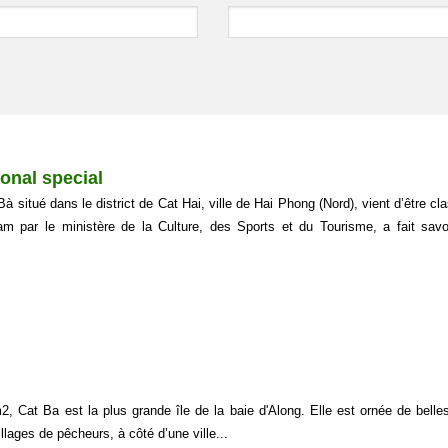
ional special
Bà situé dans le district de Cat Hai, ville de Hai Phong (Nord), vient d’être cl
am par le ministère de la Culture, des Sports et du Tourisme, a fait savo
 Cat Ba est la plus grande île de la baie d'Along. Elle est ornée de belle
illages de pêcheurs, à côté d’une ville...