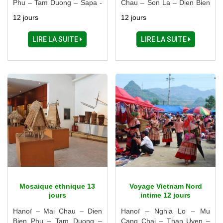
Phu – Tam Duong – Sapa -
Chau – Son La – Dien Bien
Halong
Phu – Lai Chau – Sapa –
12 jours
12 jours
Ninh Binh - Halong
LIRE LA SUITE
LIRE LA SUITE
Mosaique ethnique 13
Voyage Vietnam Nord
jours
intime 12 jours
Hanoï – Mai Chau – Dien
Hanoï – Nghia Lo – Mu
Bien Phu – Tam Duong –
Cang Chai – Than Uyen –