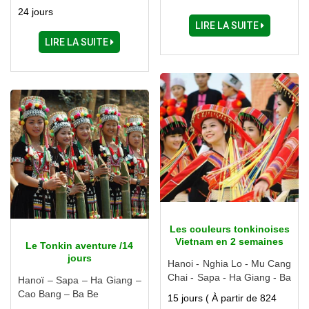
Uyen – Sapa – Ha Giang –
BUON DRAI - BUON TRIET
24 jours
Ba Be – Cao Bang – Lang
– BUON JATU - LAC de
LIRE LA SUITE
Son – Halong – Ninh Binh
LAK - CASSADE BUON BIP
LIRE LA SUITE
Les couleurs tonkinoises
Vietnam en 2 semaines
Le Tonkin aventure /14
jours
Hanoi - Nghia Lo - Mu Cang
Chai - Sapa - Ha Giang - Ba
Hanoï – Sapa – Ha Giang –
Be - Thai Nguyen - Baie
Cao Bang – Ba Be
15 jours ( À partir de 824
d'Halong - Ninh Binh