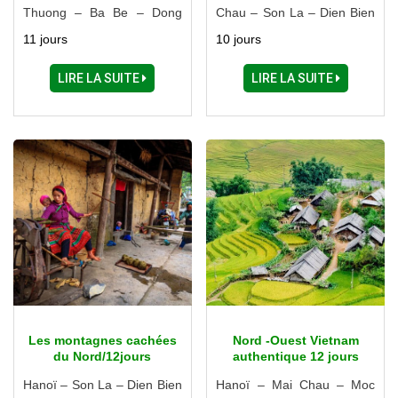
Thuong – Ba Be – Dong
Chau – Son La – Dien Bien
Khe – Lang Son – Halong –
Phu – Lai Chau – Tam
11 jours
10 jours
Ninh Binh
Duong - Sapa – Bac Ha –
Luc Yen – Thac Ba
LIRE LA SUITE
LIRE LA SUITE
Les montagnes cachées
Nord -Ouest Vietnam
du Nord/12jours
authentique 12 jours
(Visite du marché de
Hanoï – Son La – Dien Bien
Hanoï – Mai Chau – Moc
l’amour Moc Chau)