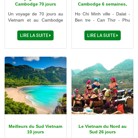
Cambodge 70 jours
Cambodge 6 semaines,
44 jours
Un voyage de 70 jours au
Ho Chi Minh ville - Dalat -
Vietnam et au Cambodge
Ben tre - Can Thơ - Phu
est bien plus qu'une simple
Quoc, Cambodge - Hoian
escapade; c'est une
Hue - Hanoi - Grand Nord
LIRE LA SUITE
LIRE LA SUITE
immersion totale dans des
Vietnam - Halong - Baie
cultures vibrantes et des
Halong terrestre...
traditions ancestrales
Meilleurs du Sud Vietnam
Le Vietnam du Nord au
10 jours
Sud 26 jours