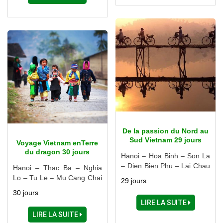
Cai Be - Can Tho - Chau
Doc - Ho Chi Minh Ville
De la passion du Nord au
Sud Vietnam 29 jours
Voyage Vietnam enTerre
du dragon 30 jours
Hanoi – Hoa Binh – Son La
– Dien Bien Phu – Lai Chau
Hanoi – Thac Ba – Nghia
– Sapa – Halong – Cat Ba –
Lo – Tu Le – Mu Cang Chai
29 jours
Ninh Binh – Hue – Danang
– Than Uyen – Sapa – Ha
30 jours
– Hoi An – Pleiku – Buon
Giang – Cao Bang – Lang
LIRE LA SUITE
Ma Thuot – Nha Trang –
Son – Halong – Hai Phong
LIRE LA SUITE
Dalat – Phan Thiet – Tay
– Nam Dinh – Ninh Binh –