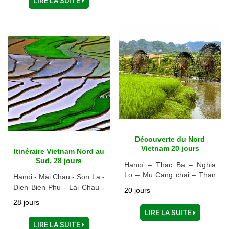
LIRE LA SUITE
Découverte du Nord
Vietnam 20 jours
Itinéraire Vietnam Nord au
Sud, 28 jours
Hanoï – Thac Ba – Nghia
Lo – Mu Cang chai – Than
Hanoi - Mai Chau - Son La -
Uyen – Sapa – Ha Giang –
Dien Bien Phu - Lai Chau -
20 jours
Cao Bang – Lang Son –
Sapa - Ha Giang - Ba Be -
28 jours
Halong – Hai Phong – Nam
Cao Bang - Lang Son -
LIRE LA SUITE
Dinh – Ninh Binh
Halong - Hue - Hoi An -
LIRE LA SUITE
Danang - Buon Me Thuot -