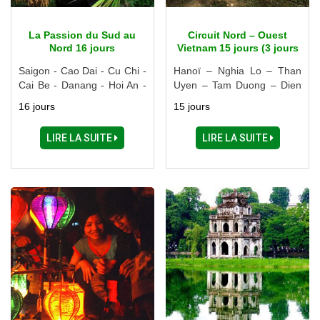
La Passion du Sud au
Circuit Nord – Ouest
Nord 16 jours
Vietnam 15 jours (3 jours
de trek)
Saigon - Cao Dai - Cu Chi -
Hanoï – Nghia Lo – Than
Cai Be - Danang - Hoi An -
Uyen – Tam Duong – Dien
Hue - Hanoi - Sapa - Mai
Bien Phu – Son La – Mai
16 jours
15 jours
Chau - Ninh Binh - Halong
Chau – Ninh Binh
LIRE LA SUITE
LIRE LA SUITE