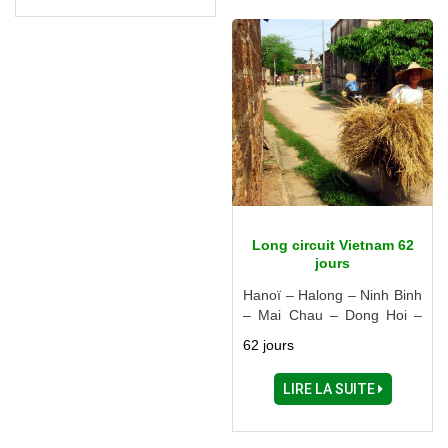
Tho – Saigon – Can Tho –
Phu Quoc
Long circuit Vietnam 62
jours
Hanoï – Halong – Ninh Binh
– Mai Chau – Dong Hoi –
Phong Nha-Ke Bang – Hue
62 jours
– Danang – Hoi An – Quang
Ngai – Quy Nhon – Nha
LIRE LA SUITE
Trang – Dalat – Dong Nai –
Ho chi Minh Ville – Ben Tre
– Tra Vinh – Can Tho – Soc