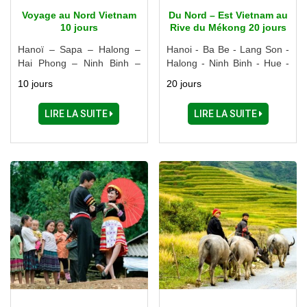
Voyage au Nord Vietnam
Du Nord – Est Vietnam au
10 jours
Rive du Mékong 20 jours
Hanoï – Sapa – Halong –
Hanoi - Ba Be - Lang Son -
Hai Phong – Ninh Binh –
Halong - Ninh Binh - Hue -
Mai Chau
Danang - Hoi An - Nha
10 jours
20 jours
Trang - Dalat - Ho Chi Minh
Ville - My Tho - Cai Be
LIRE LA SUITE
LIRE LA SUITE