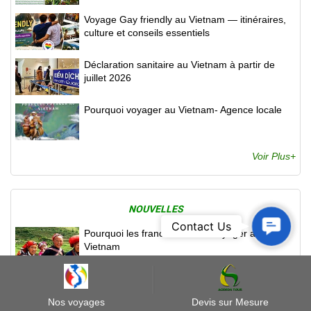
Voyage Gay friendly au Vietnam — itinéraires,
culture et conseils essentiels
Déclaration sanitaire au Vietnam à partir de
juillet 2026
Pourquoi voyager au Vietnam- Agence locale
Voir Plus+
NOUVELLES
Contact
Contact Us
Pourquoi les francais aiment voyager au
Us
Vietnam
Pouquoi les Canadiens aiment voyager au
Vietnam
Nos voyages
Devis sur Mesure