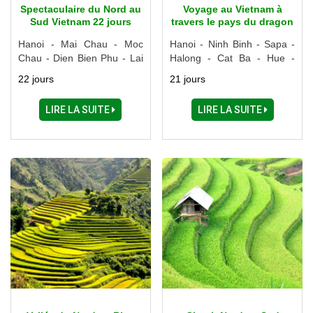
Spectaculaire du Nord au
Voyage au Vietnam à
Sud Vietnam 22 jours
travers le pays du dragon
21 jours
Hanoi - Mai Chau - Moc
Hanoi - Ninh Binh - Sapa -
Chau - Dien Bien Phu - Lai
Halong - Cat Ba - Hue -
Chau - Sapa - Ninh Binh -
Danang - Hoi An - Nha
22 jours
21 jours
Halong - Hue - Hoi An -
Trang - Dalat - Ho Chi Minh
Danang - Nha Trang - Cu
Ville - My Tho - Delta du
LIRE LA SUITE
LIRE LA SUITE
Chi - Cai Be - Ho Chi Minh
Mékong - Tay Ninh - Cu Chi
Ville