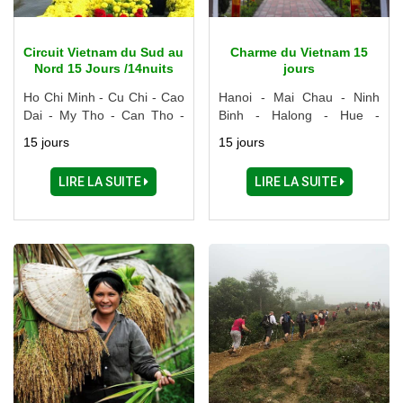
Circuit Vietnam du Sud au
Charme du Vietnam 15
Nord 15 Jours /14nuits
jours
Ho Chi Minh - Cu Chi - Cao
Hanoi - Mai Chau - Ninh
Dai - My Tho - Can Tho -
Binh - Halong - Hue -
Sadec - Dalat - Nha Trang -
Danang - Hoi An - Nha
15 jours
15 jours
Danang - Hoi An - Hue -
Trang - Saigon - Cu Chi -
Hanoi - Halong - Ninh Binh
Cao Dai - Cai Be
LIRE LA SUITE
LIRE LA SUITE