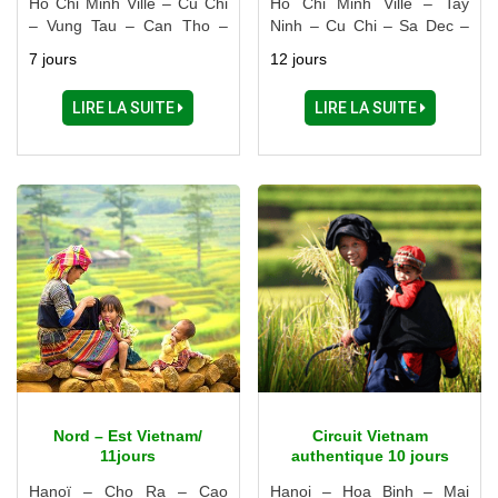
Ho Chi Minh Ville – Cu Chi
Ho Chi Minh Ville – Tay
– Vung Tau – Can Tho –
Ninh – Cu Chi – Sa Dec –
Chau Doc – Vinh Long
Long Xuyen – Chau Doc –
7 jours
12 jours
Cao Lanh – Dalat – Buon
Me Thuot – Nha Trang –
LIRE LA SUITE
LIRE LA SUITE
Phan Thiet
Nord – Est Vietnam/
Circuit Vietnam
11jours
authentique 10 jours
Hanoï – Cho Ra – Cao
Hanoi – Hoa Binh – Mai