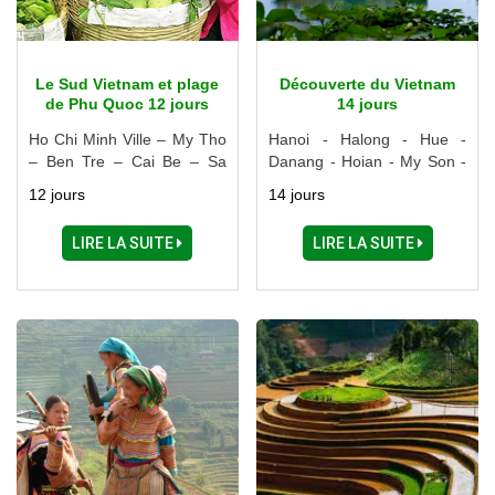
Le Sud Vietnam et plage
Découverte du Vietnam
de Phu Quoc 12 jours
14 jours
Ho Chi Minh Ville – My Tho
Hanoi - Halong - Hue -
– Ben Tre – Cai Be – Sa
Danang - Hoian - My Son -
Dec – Chau Doc – Long
Nha Trang - Ho Chi Minh
12 jours
14 jours
Xuyen – Can Tho – Rach
ville - My Tho - Can Tho
Gia – Phu Quoc
LIRE LA SUITE
LIRE LA SUITE