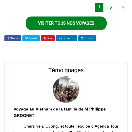
Trang – Bac Lieu – Ca Mau
1
– Phu Quoc
2
VISITER TOUS NOS VOYAGES
Share
Tweet
Pin
LinkedIn
Tumblr
Témoignages
Voyage au Vietnam de la famille de M Philippe
GROGNET
Chers Yen, Cuong, et toute l'équipe d'Agenda Tour