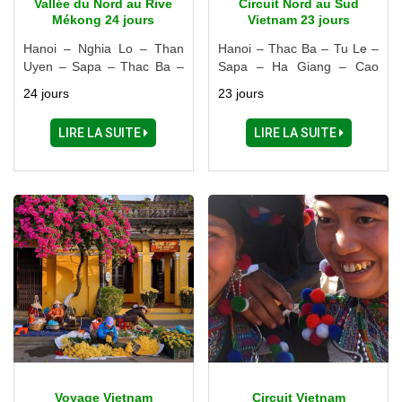
Vallée du Nord au Rive
Circuit Nord au Sud
Mékong 24 jours
Vietnam 23 jours
Hanoi – Nghia Lo – Than
Hanoi – Thac Ba – Tu Le –
Uyen – Sapa – Thac Ba –
Sapa – Ha Giang – Cao
Ba Be – Ninh Binh – Halong
Bang – Ba Be – Ninh Binh –
24 jours
23 jours
– Hue – Hoi An – Danang –
Halong – Hue – Hoi An –
Delta du Mékong – Can
Danang – Cai Be – Ho Chi
LIRE LA SUITE
LIRE LA SUITE
Tho – Ho Chi Minh Ville
Minh Ville
Voyage Vietnam
Circuit Vietnam