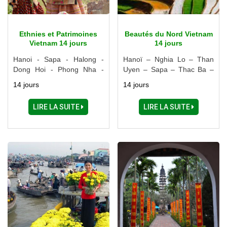
Ethnies et Patrimoines
Beautés du Nord Vietnam
Vietnam 14 jours
14 jours
Hanoi - Sapa - Halong -
Hanoï – Nghia Lo – Than
Dong Hoi - Phong Nha -
Uyen – Sapa – Thac Ba –
Hue - Hoi An - Danang -
Ba Be – Halong – Ninh Binh
14 jours
14 jours
Buon Me Thuot - Lac Lak -
Ho Chi Minh Ville - Delta du
LIRE LA SUITE
LIRE LA SUITE
Mékong