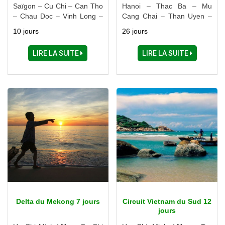
Saïgon – Cu Chi – Can Tho
Hanoi – Thac Ba – Mu
– Chau Doc – Vinh Long –
Cang Chai – Than Uyen –
Dalat – Nha Trang
Sapa – Ha Giang – Ba Be –
10 jours
26 jours
Halong – Ninh Binh – Hue –
Danang – Hoi An – Nha
LIRE LA SUITE
LIRE LA SUITE
Trang – Ben Tre – My Tho -
Cai Be – Vinh Long – Can
Tho – Ho Chi Minh Ville
Delta du Mekong 7 jours
Circuit Vietnam du Sud 12
jours