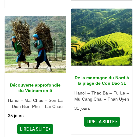
Ninh – Cu Chi – Can Tho –
Hue – Hoi An – Danang –
Vinh Long – Ho Chi Minh
My Tho – Can Tho – Chau
Ville
Doc – Ho Chi Minh Ville
De la montagne du Nord à
la plage de Con Dao 31
Découverte approfondie
jours
du Vietnam en 5
Hanoi – Thac Ba – Tu Le –
semaines
Mu Cang Chai – Than Uyen
Hanoi – Mai Chau – Son La
– Sapa – Ha Giang – Ba Be
– Dien Bien Phu – Lai Chau
31 jours
– Halong – Ninh Binh – Hue
– Sapa – Ha Giang – Cao
35 jours
– Danang – Hoi An – Nha
Bang – Ba Be – Thai
LIRE LA SUITE
Trang – Ben Tre - My Tho –
Nguyen – Halong – Ninh
LIRE LA SUITE
Cai Be – Vinh Long – Can
Binh – Hue – Danang – Hoi
Tho – Con Dao - Saigon
An – My Son – Cu Chi – My