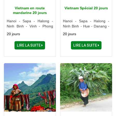
Vietnam en route
Vietnam Spécial 20 jours
mandarine 20 jours
Hanoi - Sapa - Halong -
Hanoi - Sapa - Halong -
Ninh Binh - Vinh - Phong
Ninh Binh - Hue - Danang -
Nha - Hue - Hoi An - Quy
Hoi An - My Son - Quy
20 jours
20 jours
Nhon - Nha Trang - Dalat -
Nhon - Nha Trang - Dalat -
Saigon - My Tho - Ben Tre -
Ho Chi Minh Ville - Cu Chi -
LIRE LA SUITE
LIRE LA SUITE
Sadec - Long Xuyen
Tay Ninh - Can Tho - Soc
Trang