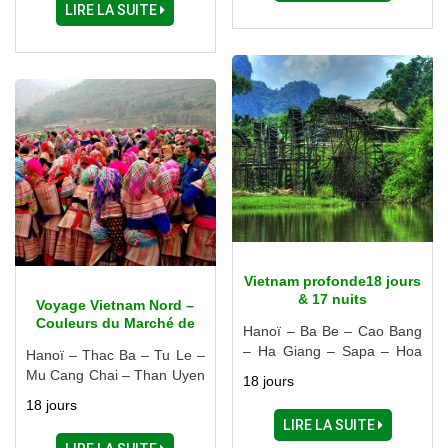
LIRE LA SUITE
Vietnam profonde18 jours
& 17 nuits
Voyage Vietnam Nord –
Couleurs du Marché de
Hanoï – Ba Be – Cao Bang
l’Amour Khau Vai ( une
– Ha Giang – Sapa – Hoa
Hanoï – Thac Ba – Tu Le –
fois par an)
Binh
Mu Cang Chai – Than Uyen
18 jours
– Sapa – Ha Giang – Ba Be
18 jours
– Ninh Binh - Halong
LIRE LA SUITE