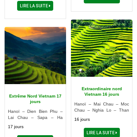
Marchés hebdomadaire -
LIRE LA SUITE
Xin man, Si Ma cai - Hoang
Su Phi - Dong Van - Meo
Vac - Lac Ba Be - Cascades
Ban Gioc ......)
Extraordinaire nord
Vietnam 16 jours
Extrême Nord Vietnam 17
jours
Hanoï – Mai Chau – Moc
Chau – Nghia Lo – Than
Hanoï – Dien Bien Phu –
Uyen – Sapa – Thac Ba –
Lai Chau – Sapa – Ha
16 jours
Ba Be – Halong – Ninh Binh
Giang – Cao Bang – Lang
17 jours
– Nam Dinh
Son – Halong – Ninh Binh
LIRE LA SUITE