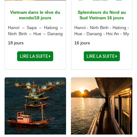
Vietnam dans le rêve du
Splendeurs du Nord au
monde/18 jours
Sud Vietnam 16 jours
Hanoï – Sapa – Halong –
Hanoi - Ninh Binh - Halong -
Ninh Binh – Hue – Danang
Hue - Danang - Hoi An - My
– Hoi An – Cai Be – Phu
Son - Nha Trang - Dalat -
18 jours
16 jours
Quoc – Ho Chi Minh Ville
Ho Chi Minh Ville - Delta du
Mékong - Cu Chi - Cao Dai
LIRE LA SUITE
LIRE LA SUITE