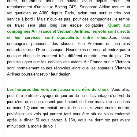
cotée, notamment avec un nouvel avion depuis Paris (en
remplacement d’un vieux Boeing 747). Singapore Airline assure un
vol quotidien en A380 depuis Paris, avion tout neuf et très bon
service à bord ! Mais n’oubliez pas, pour ces compagnies, le temps
de trajet sera plus long car escale obligatoire.
Quant aux
compagnies Air France et Vietnam Airlines, les vols sont directs
et les services sont équivalents entre elles…
Ces deux
compagnies proposent des classes Eco Premium un peu plus
confortable que l’Eco classique. Néanmoins ne vous attendez pas à
quelque chose de vraiment très différent compte tenu du prix. On
peut souligner que les cabines des avions Air France sur le Vietnam
sont normalement toutes rénovées alors que les appareils Vietnam
Airlines pourraient revoir leur design.
Les horaires des vols sont aussi un critère de choix
. Vous allez
peut être préférer voyager de jour ou de nuit. L’avantage d’un vol de
jour c’est qu’on ne ressent pas l’inconfort d’une mauvaise nuit dans
un avion ! Quand on choisit un vol de nuit et si vous voulez dormir,
privilégiez les vols qui partent tard pour être sûr de vous endormir
après le dîner. Si vous partez à 16h, vous ne dormirez pas avant
minuit soit la moitié du vol !