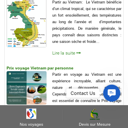
Partir au Vietnam: Le Vietnam bénéficie
d’un climat tropical, qui se caractérise par
un fort ensoleillement, des températures
au long de l’année et d’importantes
précipitations. De manière générale, le
pays connaît deux saisons distinctes :
une saison sèche et froide...
Lire la suite
Prix voyage Vietnam par personne
Partir en voyage au Vietnam est une
expérience incroyable, alliant culture,
nature et découvertes culinaires.
Contact
Contact Us
Cependant, avant de faire vos valises, il
Us
est essentiel de connaître le Prix voyage
Vietnam par personne, afin de planifier
votre budget en toute sérénité....
Nos voyages
Devis sur Mesure
Lire la suite