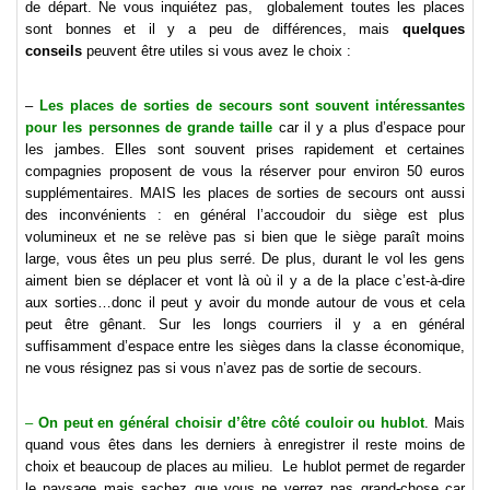
de départ. Ne vous inquiétez pas, globalement toutes les places
sont bonnes et il y a peu de différences, mais
quelques
conseils
peuvent être utiles si vous avez le choix :
–
Les places de sorties de secours sont souvent intéressantes
pour les personnes de grande taille
car il y a plus d’espace pour
les jambes. Elles sont souvent prises rapidement et certaines
compagnies proposent de vous la réserver pour environ 50 euros
supplémentaires. MAIS les places de sorties de secours ont aussi
des inconvénients : en général l’accoudoir du siège est plus
volumineux et ne se relève pas si bien que le siège paraît moins
large, vous êtes un peu plus serré. De plus, durant le vol les gens
aiment bien se déplacer et vont là où il y a de la place c’est-à-dire
aux sorties…donc il peut y avoir du monde autour de vous et cela
peut être gênant. Sur les longs courriers il y a en général
suffisamment d’espace entre les sièges dans la classe économique,
ne vous résignez pas si vous n’avez pas de sortie de secours.
–
On peut en général choisir d’être côté couloir ou hublot
. Mais
quand vous êtes dans les derniers à enregistrer il reste moins de
choix et beaucoup de places au milieu. Le hublot permet de regarder
le paysage mais sachez que vous ne verrez pas grand-chose car