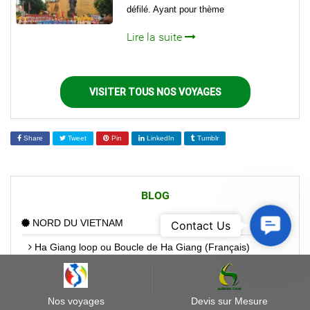
défilé. Ayant pour thème
Lire la suite
VISITER TOUS NOS VOYAGES
Share
Tweet
Pin
LinkedIn
Tumblr
BLOG
Contact
NORD DU VIETNAM
Contact Us
Us
Ha Giang loop ou Boucle de Ha Giang (Français)
Hanoi (Capitale)
Nos voyages
Devis sur Mesure
Quang Ninh