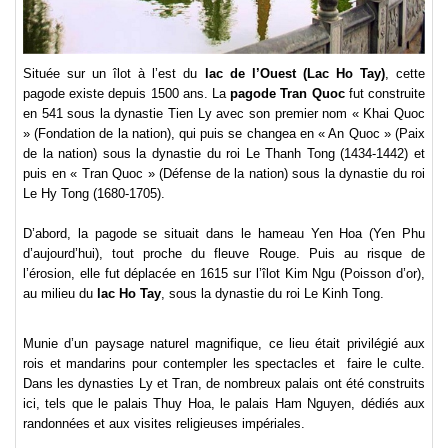
Située sur un îlot à l’est du
lac de l’Ouest (Lac Ho Tay)
, cette
pagode existe depuis 1500 ans. La
pagode Tran Quoc
fut construite
en 541 sous la dynastie Tien Ly avec son premier nom « Khai Quoc
» (Fondation de la nation), qui puis se changea en « An Quoc » (Paix
de la nation) sous la dynastie du roi Le Thanh Tong (1434-1442) et
puis en « Tran Quoc » (Défense de la nation) sous la dynastie du roi
Le Hy Tong (1680-1705).
D’abord, la pagode se situait dans le hameau Yen Hoa (Yen Phu
d’aujourd’hui), tout proche du fleuve Rouge. Puis au risque de
l’érosion, elle fut déplacée en 1615 sur l’îlot Kim Ngu (Poisson d’or),
au milieu du
lac Ho Tay
, sous la dynastie du roi Le Kinh Tong.
Munie d’un paysage naturel magnifique, ce lieu était privilégié aux
rois et mandarins pour contempler les spectacles et faire le culte.
Dans les dynasties Ly et Tran, de nombreux palais ont été construits
ici, tels que le palais Thuy Hoa, le palais Ham Nguyen, dédiés aux
randonnées et aux visites religieuses impériales.