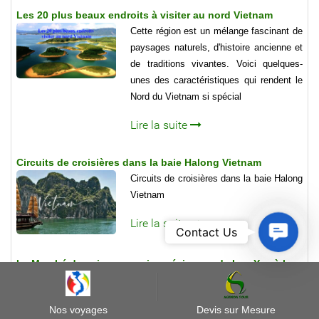
Les 20 plus beaux endroits à visiter au nord Vietnam
Cette région est un mélange fascinant de
paysages naturels, d'histoire ancienne et
de traditions vivantes. Voici quelques-
unes des caractéristiques qui rendent le
Nord du Vietnam si spécial
Lire la suite
Circuits de croisières dans la baie Halong Vietnam
Circuits de croisières dans la baie Halong
Vietnam
Lire la suite
Contact
Contact Us
Us
Le Marché des pierres semi – précieuses de Luc Yen à la
montagne du Nord Vietnam
Le marché des gemmes est formé entre
Nos voyages
Devis sur Mesure
les années 1989 – 1990 par les gens qui