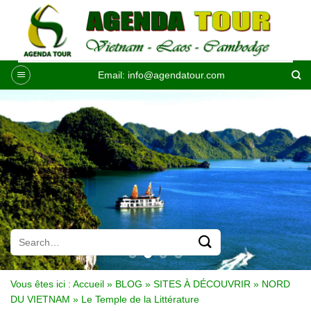
Passer
au
contenu
Email:
info@agendatour.com
Vous êtes ici :
Accueil
»
BLOG
»
SITES À DÉCOUVRIR
»
NORD
DU VIETNAM
»
Le Temple de la Littérature