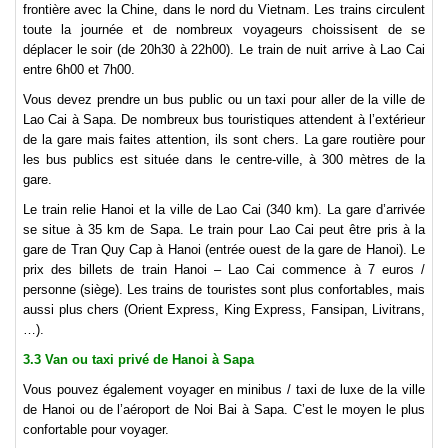
frontière avec la Chine, dans le nord du Vietnam. Les trains circulent
toute la journée et de nombreux voyageurs choissisent de se
déplacer le soir (de 20h30 à 22h00). Le train de nuit arrive à Lao Cai
entre 6h00 et 7h00.
Vous devez prendre un bus public ou un taxi pour aller de la ville de
Lao Cai à Sapa. De nombreux bus touristiques attendent à l’extérieur
de la gare mais faites attention, ils sont chers. La gare routière pour
les bus publics est située dans le centre-ville, à 300 mètres de la
gare.
Le train relie Hanoi et la ville de Lao Cai (340 km). La gare d’arrivée
se situe à 35 km de Sapa. Le train pour Lao Cai peut être pris à la
gare de Tran Quy Cap à Hanoi (entrée ouest de la gare de Hanoi). Le
prix des billets de train Hanoi – Lao Cai commence à 7 euros /
personne (siège). Les trains de touristes sont plus confortables, mais
aussi plus chers (Orient Express, King Express, Fansipan, Livitrans,
…).
3.3 Van ou taxi privé de Hanoi à Sapa
Vous pouvez également voyager en minibus / taxi de luxe de la ville
de Hanoi ou de l’aéroport de Noi Bai à Sapa. C’est le moyen le plus
confortable pour voyager.