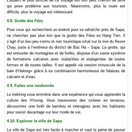
L’aspect le plus difficile de ce voyage est son petit chemin de terre
qui pose problème aux touristes. Néanmoins, plus la route est
difficile, plus le voyage est intéressant.
4.8. Grotte des Fées
Pour ceux qui recherchent un endroit pour se rafraîchir près de Sapa,
ne cherchez pas plus loin que la grotte des Fées ou Hang Tien. Il
s’agit d’un lieu peu connu et non touristique situé sur la rive du fleuve
Chay, juste à l’extérieur du district de Bac Ha – Sapa. La grotte, qui
est entourée de montagnes et de forêts, dispose d’un vaste système
de formations calcaires avec stalactites et stalagmites de toutes
formes et de toutes tailles. Il est appelé «la version minuscule de la
baie d’Halong» grâce à sa combinaison harmonieuse de falaises de
calcaire et d’eau.
4.9. Faites une randonnée
Le trekking vous emmène dans une expérience qui vous apprendre la
culture des H’mong. Vous traverserez des rizières en terrasse,
découvrirez une forêt de bambou et interagirez avec les habitants
pour savoir davantage sur leur mode de vie.
4.10. Explorez la ville de Sapa
La ville de Sapa est très facile à marcher et vaut la peine de passer