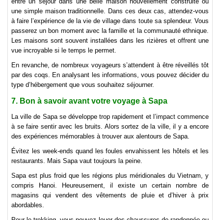
entre un séjour dans une belle maison nouvellement construite ou
une simple maison traditionnelle. Dans ces deux cas, attendez-vous
à faire l’expérience de la vie de village dans toute sa splendeur. Vous
passerez un bon moment avec la famille et la communauté ethnique.
Les maisons sont souvent installées dans les rizières et offrent une
vue incroyable si le temps le permet.
En revanche, de nombreux voyageurs s’attendent à être réveillés tôt
par des coqs. En analysant les informations, vous pouvez décider du
type d’hébergement que vous souhaitez séjourner.
7. Bon à savoir avant votre voyage à Sapa
La ville de Sapa se développe trop rapidement et l’impact commence
à se faire sentir avec les bruits. Alors sortez de la ville, il y a encore
des expériences mémorables à trouver aux alentours de Sapa.
Évitez les week-ends quand les foules envahissent les hôtels et les
restaurants. Mais Sapa vaut toujours la peine.
Sapa est plus froid que les régions plus méridionales du Vietnam, y
compris Hanoi. Heureusement, il existe un certain nombre de
magasins qui vendent des vêtements de pluie et d’hiver à prix
abordables.
Pour le trekking, vous pouvez louer des chaussures de randonnée ou