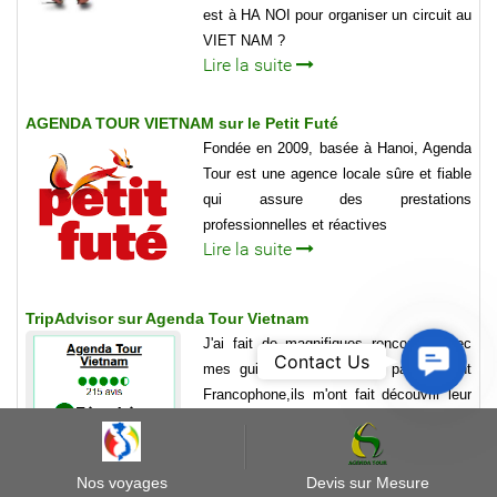
est à HA NOI pour organiser un circuit au
VIET NAM ?
Lire la suite
AGENDA TOUR VIETNAM sur le Petit Futé
Fondée en 2009, basée à Hanoi, Agenda
Tour est une agence locale sûre et fiable
qui assure des prestations
professionnelles et réactives
Lire la suite
TripAdvisor sur Agenda Tour Vietnam
J'ai fait de magnifiques rencontre avec
Contact
Contact Us
mes guides Vietnamien et parfaitement
Us
Francophone,ils m'ont fait découvrir leur
pays du Nord au Sud ,d'Est en
Ouest.Après 3 ans,chaque jour je
repense à ce voyage.Alors amis
Nos voyages
Devis sur Mesure
voyageurs,pas d'hésitation,foncez chez