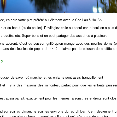
uce, ça sera votre plat préféré au Vietnam avec le Cao Lau à Hoi An
t du boeuf (ou du poulet). Privilégiez celle au boeuf car le bouillon a plus d
 crevette, etc. Super bons et on peut partager des assiettes à plusieurs.
gens adorent. C’est du poisson grillé qu’on mange avec des nouilles de riz (e
 dans des feuilles de papier de riz. Je n’aime pas le poisson donc difficile
 ?
e soucier de savoir où marcher et les enfants sont assis tranquillement
nd et il y a des maisons des minorités, parfait pour que les enfants puissen
’est aussi parfait, exactement pour les mêmes raisons, les endroits sont clos
endredi soir au dimanche soir les environs du lac d’Hoan Kiem deviennent 
 il y a une atmosphère vraiment excellente et qu’il n’y a pas de scooter.