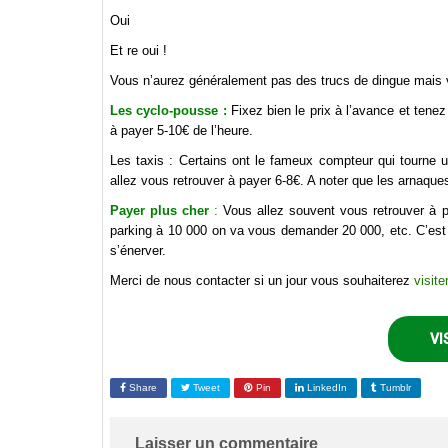
Oui
Et re oui !
Vous n’aurez généralement pas des trucs de dingue mais 
Les cyclo-pousse :
Fixez bien le prix à l’avance et tenez
à payer 5-10€ de l’heure.
Les taxis : Certains ont le fameux compteur qui tourne
allez vous retrouver à payer 6-8€. A noter que les arnaque
Payer plus cher
:
Vous allez souvent vous retrouver à pa
parking à 10 000 on va vous demander 20 000, etc. C’est
s’énerver.
Merci de nous contacter si un jour vous souhaiterez
visite
VI
Share
Tweet
Pin
LinkedIn
Tumblr
Laisser un commentaire