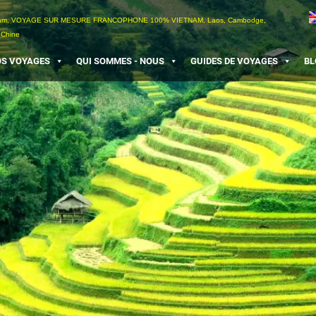
etnam, VOYAGE SUR MESURE FRANCOPHONE 100% VIETNAM, Laos, Cambodge,
 Chine
S VOYAGES
QUI SOMMES - NOUS
GUIDES DE VOYAGES
BL