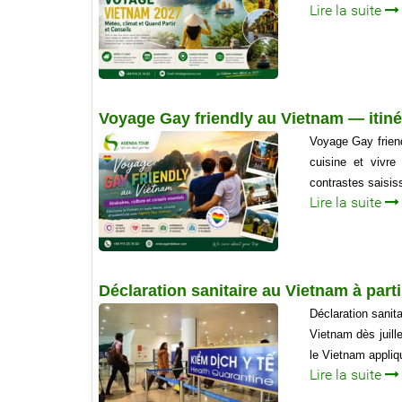
Lire la suite
Voyage Gay friendly au Vietnam — itinér
Voyage Gay friend
cuisine et vivr
contrastes saisis
Lire la suite
Déclaration sanitaire au Vietnam à partir
Déclaration sanita
Vietnam dès juille
le Vietnam appliq
Lire la suite