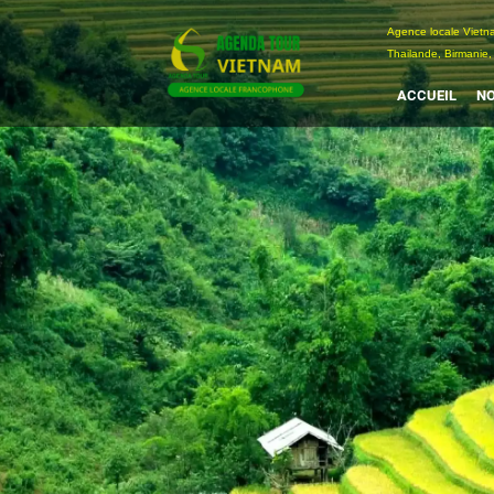
Passer
Agence locale Vi
au
Thailande, Birmanie,
contenu
ACCUEIL
NO