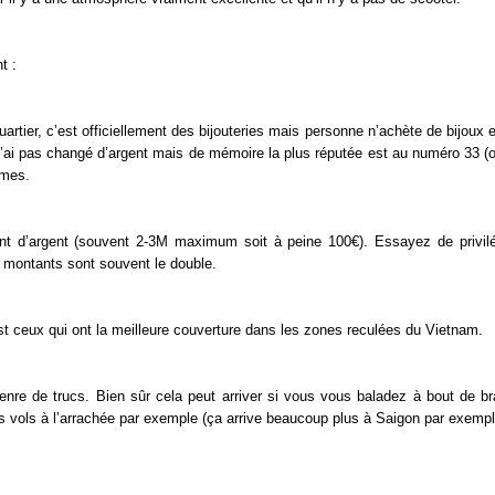
t :
artier, c’est officiellement des bijouteries mais personne n’achète de bijoux e
’ai pas changé d’argent mais de mémoire la plus réputée est au numéro 33 (o
èmes.
t d’argent (souvent 2-3M maximum soit à peine 100€). Essayez de privilé
 montants sont souvent le double.
t ceux qui ont la meilleure couverture dans les zones reculées du Vietnam.
genre de trucs. Bien sûr cela peut arriver si vous vous baladez à bout de b
des vols à l’arrachée par exemple (ça arrive beaucoup plus à Saigon par exempl