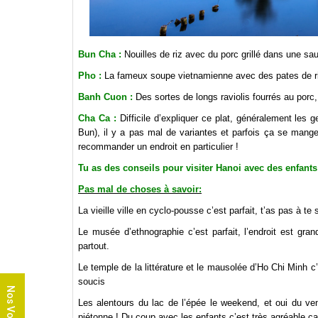
Bun Cha :
Nouilles de riz avec du porc grillé dans une sa
Pho :
La fameux soupe vietnamienne avec des pates de riz e
Banh Cuon :
Des sortes de longs raviolis fourrés au porc,
Cha Ca :
Difficile d’expliquer ce plat, généralement les 
Bun), il y a pas mal de variantes et parfois ça se mange
recommander un endroit en particulier !
Tu as des conseils pour visiter Hanoi avec des enfants
Pas mal de choses à savoir:
La vieille ville en cyclo-pousse c’est parfait, t’as pas à t
Le musée d’ethnographie c’est parfait, l’endroit est gra
partout.
Le temple de la littérature et le mausolée d’Ho Chi Minh c
soucis
Nos Voyages
Les alentours du lac de l’épée le weekend, et oui du v
piétonne ! Du coup avec les enfants c’est très agréable car