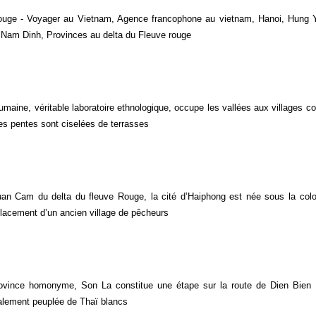
rouge - Voyager au Vietnam, Agence francophone au vietnam, Hanoi, Hung 
 Nam Dinh, Provinces au delta du Fleuve rouge
aine, véritable laboratoire ethnologique, occupe les vallées aux villages c
 les pentes sont ciselées de terrasses
uan Cam du delta du fleuve Rouge, la cité d’Haiphong est née sous la colo
placement d’un ancien village de pêcheurs
rovince homonyme, Son La constitue une étape sur la route de Dien Bien
palement peuplée de Thaï blancs