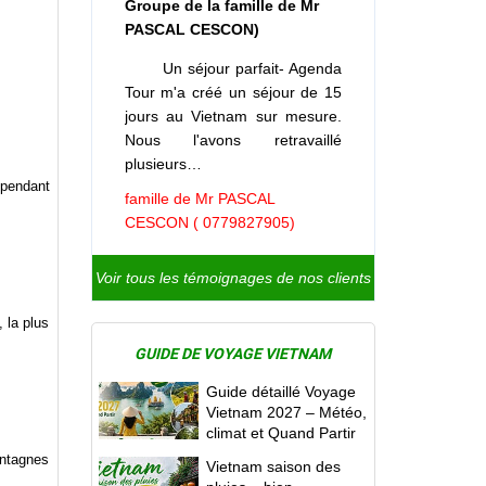
Groupe de la famille de Mr
PASCAL CESCON)
Un séjour parfait- Agenda
Tour m'a créé un séjour de 15
jours au Vietnam sur mesure.
Nous l'avons retravaillé
plusieurs…
épendant
famille de Mr PASCAL
CESCON ( 0779827905)
Voir tous les témoignages de nos clients
 la plus
GUIDE DE VOYAGE VIETNAM
Guide détaillé Voyage
Vietnam 2027 – Météo,
climat et Quand Partir
ontagnes
Vietnam saison des