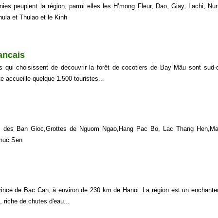
nies peuplent la région, parmi elles les H’mong Fleur, Dao, Giay, Lachi, Nu
ula et Thulao et le Kinh
rancais
s qui choisissent de découvrir la forêt de cocotiers de Bay Mâu sont sud-
te accueille quelque 1.500 touristes...
 des Ban Gioc,Grottes de Nguom Ngao,Hang Pac Bo, Lac Thang Hen,Ma
Phuc Sen
ovince de Bac Can, à environ de 230 km de Hanoi. La région est un enchant
 riche de chutes d'eau...