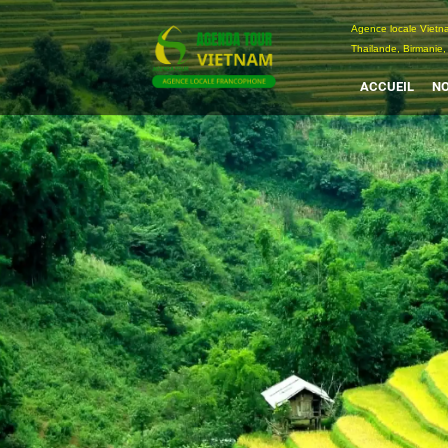
Passer
Agence locale Vi
au
Thailande, Birmanie,
contenu
ACCUEIL
NO