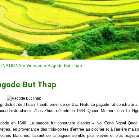
TINATIONS
»
Vietnam
»
Pagode But Thap
agode But Thap
ng, district de Thuan Thanh, province de Bac Ninh.
La pagode fut construite à 
re bouddhiste chinois Zhus Zhus, décédé en 1644. Queen Mother Trinh Thi Ng
pagode en 1646.
La pagode fut construite d’après « Noi Cong Ngoai Quoc
ètres, en provenance des trois-portes d’entrée au clocher et à l’arrière mais
oches blanches, faisant de la pagode semble plus élevée et plus majest