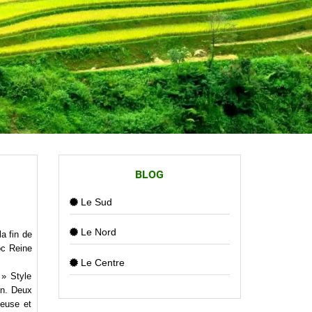
BLOG
Le Sud
Le Nord
la fin de
oc Reine
Le Centre
 » Style
on. Deux
ueuse et