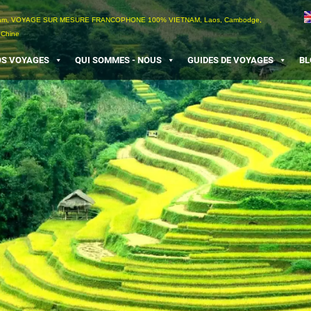
etnam, VOYAGE SUR MESURE FRANCOPHONE 100% VIETNAM, Laos, Cambodge,
 Chine
S VOYAGES
QUI SOMMES - NOUS
GUIDES DE VOYAGES
BL