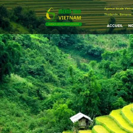
Passer
Agence locale Vi
au
Thailande, Birmanie,
contenu
ACCUEIL
NO