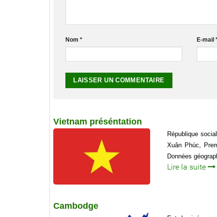
Nom
*
E-mail
Vietnam préséntation
République socia
Xuân Phúc, Prem
Données géographi
Lire la suite
Cambodge