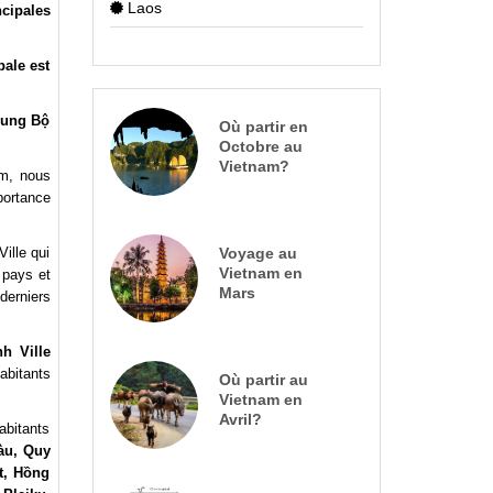
Laos
cipales
pale est
rung Bộ
Où partir en
Octobre au
Vietnam?
am, nous
portance
ille qui
Voyage au
Vietnam en
 pays et
Mars
derniers
h Ville
bitants
Où partir au
Vietnam en
Avril?
bitants
àu, Quy
t, Hồng