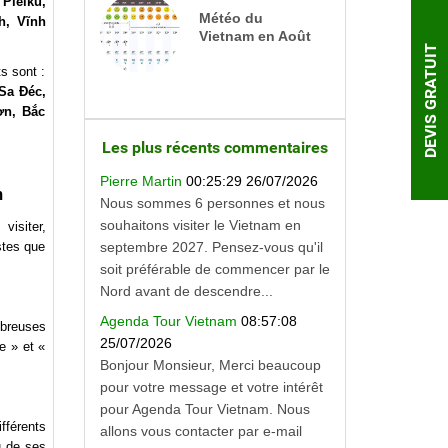
Pleiku,
Météo du
h, Vĩnh
Vietnam en Août
DEVIS GRATUIT
s sont :
Sa Ðéc,
ơn, Bắc
Les plus récents commentaires
Pierre Martin
00:25:29 26/07/2026
m
Nous sommes 6 personnes et nous
souhaitons visiter le Vietnam en
visiter,
septembre 2027. Pensez-vous qu'il
stes que
soit préférable de commencer par le
Nord avant de descendre...
Agenda Tour Vietnam
08:57:08
mbreuses
25/07/2026
e » et «
Bonjour Monsieur, Merci beaucoup
pour votre message et votre intérêt
pour Agenda Tour Vietnam. Nous
fférents
allons vous contacter par e-mail
u de ses