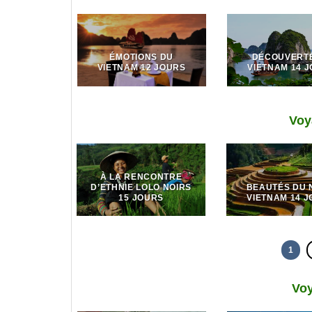
ÉMOTIONS DU
DÉCOUVERT
VIETNAM 12 JOURS
VIETNAM 14 
Voy
À LA RENCONTRE
D’ETHNIE LOLO NOIRS
BEAUTÉS DU 
15 JOURS
VIETNAM 14 
1
Vo