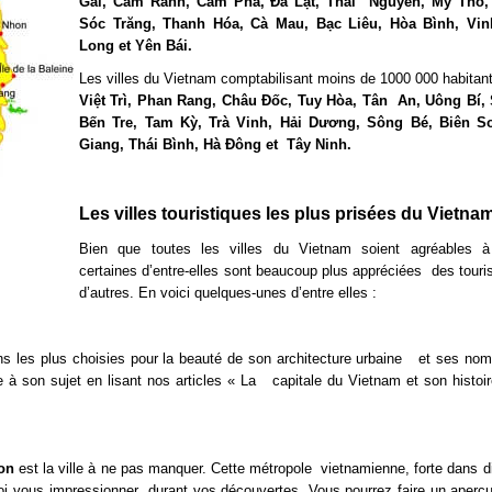
Gai, Cam Ranh, Cẩm Phẩ, Ðà Lạt, Thái Nguyên, Mỹ Tho, 
Sóc Trăng, Thanh Hóa, Cà Mau, Bạc Liêu, Hòa Bình, Vin
Long et Yên Bái.
Les villes du Vietnam comptabilisant moins de 1000 000 habitant
Việt Trì, Phan Rang, Châu Ðốc, Tuy Hòa, Tân An, Uông Bí, 
Bến Tre, Tam Kỳ, Trà Vinh, Hải Dương, Sông Bé, Biên S
Giang, Thái Bình, Hà Ðông et Tây Ninh.
Les villes touristiques les plus prisées du Vietna
Bien que toutes les villes du Vietnam soient agréables à 
certaines d’entre-elles sont beaucoup plus appréciées des touri
d’autres. En voici quelques-unes d’entre elles :
ions les plus choisies pour la beauté de son architecture urbaine et ses no
e à son sujet en lisant nos articles « La capitale du Vietnam et son histoir
on
est la ville à ne pas manquer. Cette métropole vietnamienne, forte dans di
uoi vous impressionner durant vos découvertes. Vous pourrez faire un aperç