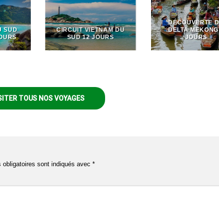
DÉCOUVERTE 
U SUD
CIRCUIT VIETNAM DU
DELTA MEKONG
JOURS
SUD 12 JOURS
JOURS
SITER TOUS NOS VOYAGES
obligatoires sont indiqués avec
*