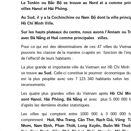
Le Tonkin ou Bắc Bộ se trouve au Nord et a comme prin
villes Hanoï et Hải Phòng.
Au Sud, il y a la Cochinchine ou Nam Bộ dont la ville princi
Hồ Chí Minh Ville.
Sur les hauts plateaux du centre, nous avons l’Annam ou T
avec Ðà Nẳng et Huế comme principales villes.
Pour ce qui est des dénominations de ces 47 villes du Vietn
pouvons les classer de la manière ci-après en fonction de l’im
de l’effectif de leurs habitants :
La plus grande et importante ville du Vietnam est Hồ Chí Minh V
se trouve
au Sud.
Celle-ci constitue le poumon économique du
est la plus peuplée avec ses 7 123 340 habitants selon les 
recensements.
Les quatre plus grandes villes du Vietnam après
Hồ Chí Min
sont Hanoï, Hải Phòng, Ðà Nẳng
et avec plus 5 000 000 ha
d’après les dernières études statistiques.
Les villes qui comptent entre 1000 000 à 3 000 000 ha
comprennent :
Huế, Nha Trang, Cần Thơ, Rạch Giá, Vũng T
Nhơn, Nam Ðịnh, Phan Thiết, Long Xuyên, Buôn Mê Thuộ