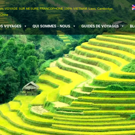
etnam, VOYAGE SUR MESURE FRANCOPHONE 100% VIETNAM, Laos, Cambodge,
 Chine
S VOYAGES
QUI SOMMES - NOUS
GUIDES DE VOYAGES
BL