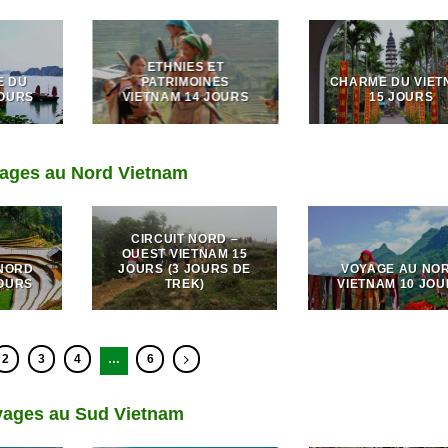
ETHNIES ET
E DU
PATRIMOINES
CHARME DU VIET
JOURS
VIETNAM 14 JOURS
15 JOURS
ages au Nord Vietnam
CIRCUIT NORD –
OUEST VIETNAM 15
NORD
JOURS (3 JOURS DE
VOYAGE AU NO
JOURS
TREK)
VIETNAM 10 JO
2
3
4
…
6
yages au Sud Vietnam