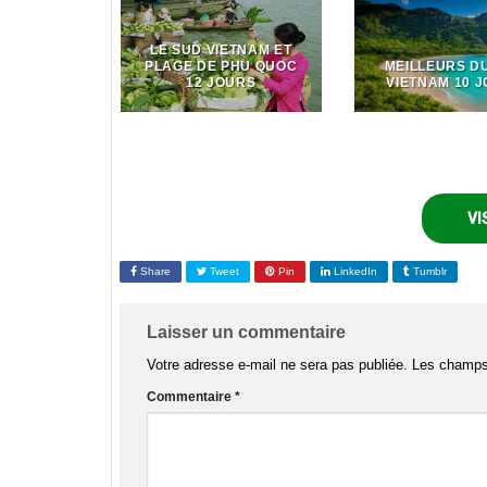
LE SUD VIETNAM ET
PLAGE DE PHU QUOC
MEILLEURS D
12 JOURS
VIETNAM 10 
VI
Share
Tweet
Pin
LinkedIn
Tumblr
Laisser un commentaire
Votre adresse e-mail ne sera pas publiée.
Les champs 
Commentaire
*