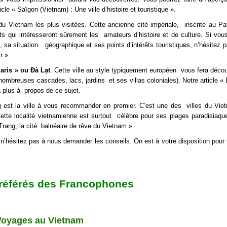
cle « Saïgon (Vietnam) : Une ville d’histoire et touristique ».
du Vietnam les plus visitées. Cette ancienne cité impériale, inscrite au Pa
qui intéresseront sûrement les amateurs d’histoire et de culture. Si vou
, sa situation géographique et ses points d’intérêts touristiques, n’hésitez pa
r ».
Paris » ou Ðà Lạt
. Cette ville au style typiquement européen vous fera décou
nombreuses cascades, lacs, jardins et ses villas coloniales). Notre article « D
a plus à propos de ce sujet.
g
est la ville à vous recommander en premier. C’est une des villes du Vie
ette localité vietnamienne est surtout célèbre pour ses plages paradisiaqu
 Trang, la cité balnéaire de rêve du Vietnam ».
 n’hésitez pas à nous demander les conseils. On est à votre disposition pour 
référés des Francophones
Voyages au Vietnam