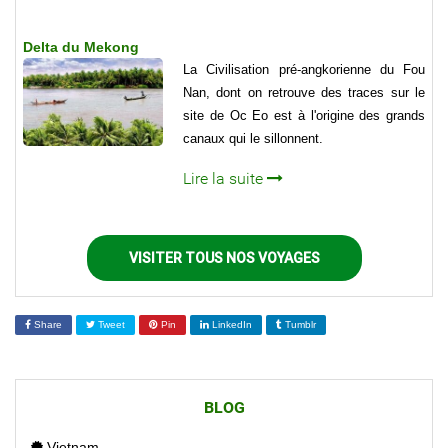
Delta du Mekong
La Civilisation pré-angkorienne du Fou
Nan, dont on retrouve des traces sur le
site de Oc Eo est à l'origine des grands
canaux qui le sillonnent.
Lire la suite
VISITER TOUS NOS VOYAGES
Share
Tweet
Pin
LinkedIn
Tumblr
BLOG
Vietnam