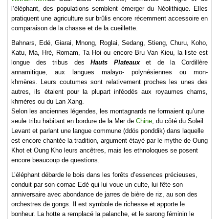
l’éléphant, des populations semblent émerger du Néolithique. Elles
pratiquent une agriculture sur brûlis encore récemment accessoire en
comparaison de la chasse et de la cueillette.
Bahnars, Edé, Giarai, Mnong, Roglai, Sedang, Stieng, Churu, Koho,
Katu, Ma, Hré, Romam, Ta Hoi ou encore Bru Van Kieu, la liste est
longue des tribus des
Hauts Plateaux
et de la Cordillère
annamitique, aux langues malayo- polynésiennes ou mon-
khmères.
Leurs coutumes sont relativement proches les unes des
autres, ils étaient pour la plupart inféodés aux royaumes chams,
khmères ou du Lan Xang.
Selon les anciennes légendes, les montagnards ne formaient qu’une
seule tribu habitant en bordure de la Mer de
Chine
, du côté du Soleil
Levant et parlant une langue commune (ddös ponddik) dans laquelle
est encore chantée la tradition, argument étayé par le mythe de Oung
Khot et Oung Kho leurs ancêtres, mais les ethnoloques se posent
encore beaucoup de questions.
L’éléphant débarde le bois dans les forêts d’essences précieuses,
conduit par son cornac Edé qui lui voue un culte, lui fête son
anniversaire avec abondance de jarres de bière de riz, au son des
orchestres de gongs.
Il est symbole de richesse et apporte le
bonheur.
La hotte a remplacé la palanche, et le sarong féminin le