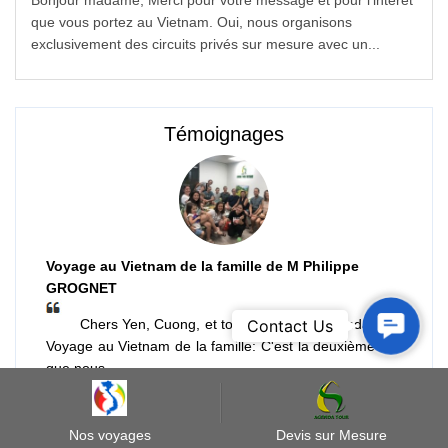
Bonjour madame, Merci pour votre message et pour l'intérêt
que vous portez au Vietnam. Oui, nous organisons
exclusivement des circuits privés sur mesure avec un...
Témoignages
Voyage au Vietnam de la famille de M Philippe
GROGNET
Contact
Chers Yen, Cuong, et toute l'équipe d'Agenda Tour
Contact Us
Us
Voyage au Vietnam de la famille: C'est la deuxième fois
que nous…
Philippe GROGNET
Nos voyages
Devis sur Mesure