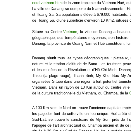
nord-vietnam.html
de la zone tropicale du Vietnam-Hué, qui 
La ville de Danang se compose de 5 arrondissements : Ha
et Hoang Sa. Sa population s’élève à 679.000 habitants. La 
de Hoang Sa, d’une superficie d’environ 10 Km2, situées
Située au Centre
Vietnam
, la ville de Danang a beaucoup
géographique, ses températures moyennes, son histoire, 
Danang, la province de Quang Nam et Hué constituent l’un 
Danang réunit tous les types géographiques : plateaux, 
naturel et la station d’altitude de Bana. Les touristes pe
et les musées de la Révolution et d’Hô Chi Minh. Danan
Thieu (la plage rouge), Thanh Binh, My Khe, Bac My An
organisées Située dans une région à fort potentiel tourist
Vietnam. Dans un rayon de 10 Km autour du centre ville 
de la culture traditionnelle du Vietnam, du Champa, de la
A 100 Km vers le Nord on trouve l’ancienne capitale impé
les pagodes font de cette ville un lieu unique. Hué a été
Sud-Est, se trouve le sanctuaire de My Son, près de Tr
l’apogée de l’art architectural du Champa ancien et de ce 