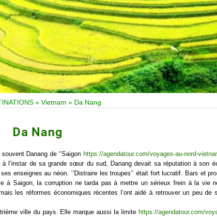
TINATIONS
»
Vietnam
»
Da Nang
Da Nang
ait souvent Danang de ‘’Saigon
https://agendatour.com/voyages-au-nord-vietna
e : à l’instar de sa grande sœur du sud, Danang devait sa réputation à son 
s enseignes au néon. ‘’Distraire les troupes’’ était fort lucratif. Bars et pro
me à Saigon, la corruption ne tarda pas à mettre un sérieux frein à la vie n
 mais les réformes économiques récentes l’ont aidé à retrouver un peu de s
trième ville du pays. Elle marque aussi la limite
https://agendatour.com/voy