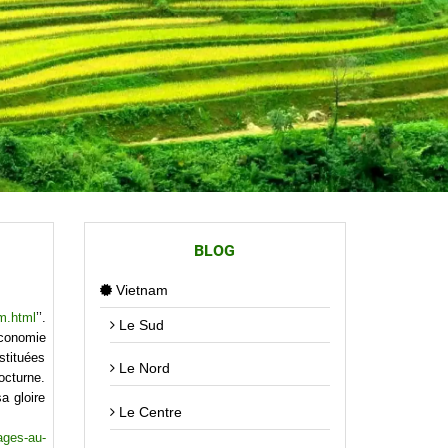
BLOG
Vietnam
m.html
’’.
Le Sud
économie
stituées
Le Nord
octurne.
a gloire
Le Centre
ages-au-