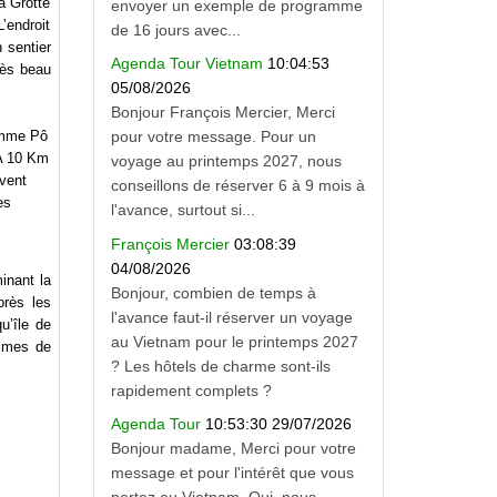
a Grotte
envoyer un exemple de programme
’endroit
de 16 jours avec...
 sentier
Agenda Tour Vietnam
10:04:53
rès beau
05/08/2026
Bonjour François Mercier, Merci
comme Pô
pour votre message. Pour un
 A 10 Km
voyage au printemps 2027, nous
èvent
conseillons de réserver 6 à 9 mois à
es
l'avance, surtout si...
François Mercier
03:08:39
04/08/2026
inant la
Bonjour, combien de temps à
près les
l'avance faut-il réserver un voyage
u’île de
au Vietnam pour le printemps 2027
almes de
? Les hôtels de charme sont-ils
rapidement complets ?
Agenda Tour
10:53:30 29/07/2026
Bonjour madame, Merci pour votre
message et pour l'intérêt que vous