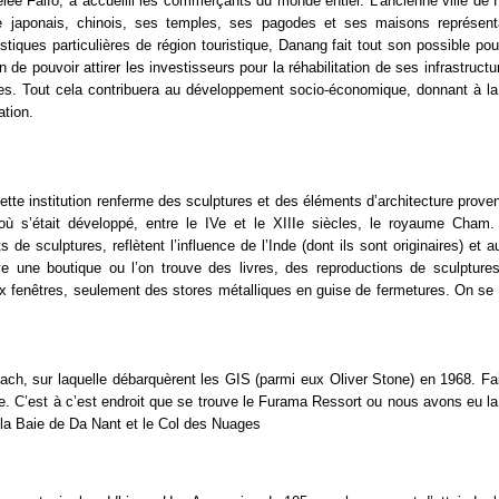
ée Faifo, a accueilli les commerçants du monde entier. L’ancienne ville de 
japonais, chinois, ses temples, ses pagodes et ses maisons représenta
istiques particulières de région touristique, Danang fait tout son possible pou
de pouvoir attirer les investisseurs pour la réhabilitation de ses infrastructu
stes. Tout cela contribuera au développement socio-économique, donnant à la 
ation.
tte institution renferme des sculptures et des éléments d’architecture prove
 s’était développé, entre le IVe et le XIIIe siècles, le royaume Cham. 
de sculptures, reflètent l’influence de l’Inde (dont ils sont originaires) et a
uve une boutique ou l’on trouve des livres, des reproductions de sculpture
ux fenêtres, seulement des stores métalliques en guise de fermetures. On se s
Beach, sur laquelle débarquèrent les GIS (parmi eux Oliver Stone) en 1968. Fa
de. C’est à c’est endroit que se trouve le Furama Ressort ou nous avons eu l
 la Baie de Da Nant et le Col des Nuages