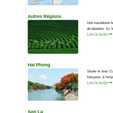
Autres Régions
Une macédoine hum
de lataniers. Ici,
Lire la suite
Hai Phong
Située le bras C
française, à l’em
Lire la suite
Son La