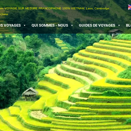
etnam, VOYAGE SUR MESURE FRANCOPHONE 100% VIETNAM, Laos, Cambodge,
 Chine
S VOYAGES
QUI SOMMES - NOUS
GUIDES DE VOYAGES
BL