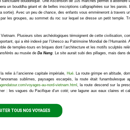
n sanctuaire bouddhique. Une Ascension de 105 marches permet d’atteindre l
 un bouddha géant et de belles inscriptions calligraphiées sur les parois. L
la sortie). Avec un peu de chance, des enfants vous emmèneront à travers un
é par les groupes, au sommet du roc sur lequel se dresse un petit temple. T
Vietnam. Plusieurs sites archéologiques témoignent de cette civilisation, 
important, qui a été indexé par l’Unesco au Patrimoine Mondial de l’Humanité.
le de temples-tours en briques dont l’architecture et les motifs sculptés rel
ransférés au musée de
Da Nang
. Le site aurait subi des pillages, mais dans d
la relie à l’ancienne capitale impériale,
Hué
. La route grimpe en altitude, dom
anoramas sublimes, paysages escarpés, la route était funambulesque a
/agendatour.com/voyages-au-nord-vietnam.html
, la route descend sur la presq
mer : les vagues du Pacifique d’un coté; une lagune aux eaux claires et c
SITER TOUS NOS VOYAGES