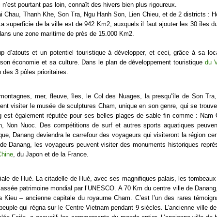
n’est pourtant pas loin, connaît des hivers bien plus rigoureux.
i Chau, Thanh Khe, Son Tra, Ngu Hanh Son, Lien Chieu, et de 2 districts : 
superficie de la ville est de 942 Km2, auxquels il faut ajouter les 30 îles du 
 dans une zone maritime de près de 15.000 Km2.
 d’atouts et un potentiel touristique à développer, et ceci, grâce à sa loca
son économie et sa culture. Dans le plan de développement touristique
du V
des 3 pôles prioritaires.
montagnes, mer, fleuve, îles, le Col des Nuages, la presqu’île de Son Tra,
uvent visiter le musée de sculptures Cham, unique en son genre, qui se trouve 
g est également réputée pour ses belles plages de sable fin comme : Nam
, Non Nuoc. Des compétitions de surf et autres sports aquatiques peuven
ique, Danang deviendra le carrefour des voyageurs qui visiteront la région cen
de Danang, les voyageurs peuvent visiter des monuments historiques représ
Chine
, du Japon et de la France.
riale de Hué. La citadelle de Hué, avec ses magnifiques palais, les tombeaux
 classée patrimoine mondial par l’UNESCO. A 70 Km du centre ville de Danang,
a Kieu – ancienne capitale du royaume Cham. C’est l’un des rares témoig
peuple qui régna sur le Centre Vietnam pendant 9 siècles. L’ancienne ville de