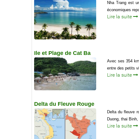
Nha Trang est un
économiques repo
Lire la suite
Ile et Plage de Cat Ba
Avec ses 354 km2,
entre des petits v
Lire la suite
Delta du Fleuve Rouge
Delta du fleuve 
Duong, thai Binh,
Lire la suite