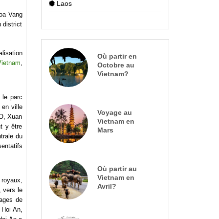
Laos
Hoa Vang
district
lisation
Où partir en
ietnam
,
Octobre au
Vietnam?
 le parc
en ville
Voyage au
 O, Xuan
Vietnam en
t y être
Mars
trale du
entatifs
Où partir au
Vietnam en
 royaux,
Avril?
 vers le
nages de
 Hoi An,