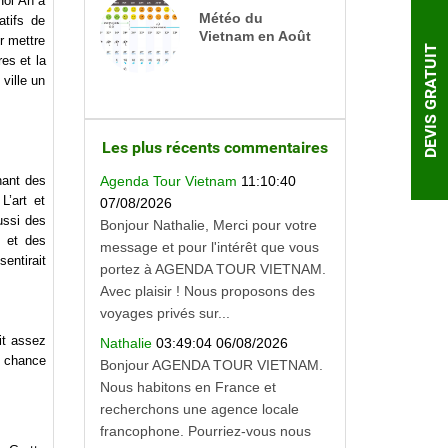
Hoi An a
Météo du
tifs de
Vietnam en Août
r mettre
DEVIS GRATUIT
res et la
ville un
Les plus récents commentaires
Agenda Tour Vietnam
11:10:40
nant des
L’art et
07/08/2026
ussi des
Bonjour Nathalie, Merci pour votre
s et des
message et pour l'intérêt que vous
entirait
portez à AGENDA TOUR VIETNAM.
Avec plaisir ! Nous proposons des
voyages privés sur...
it assez
Nathalie
03:49:04 06/08/2026
a chance
Bonjour AGENDA TOUR VIETNAM.
Nous habitons en France et
recherchons une agence locale
francophone. Pourriez-vous nous