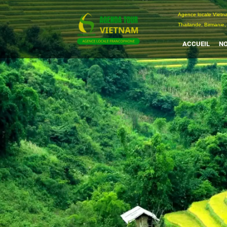
Passer
Agence locale Vi
au
Thailande, Birmanie,
contenu
ACCUEIL
NO