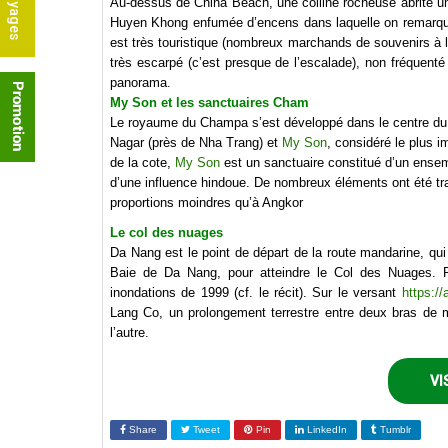
Au-dessus de China Beach, une colline rocheuse abrite u
Huyen Khong enfumée d’encens dans laquelle on remarquera
est très touristique (nombreux marchands de souvenirs à 
très escarpé (c’est presque de l’escalade), non fréquent
panorama.
My Son et les sanctuaires Cham
Le royaume du Champa s’est développé dans le centre du 
Nagar (près de Nha Trang) et
My Son
, considéré le plus 
de la cote,
My Son
est un sanctuaire constitué d’un ensemb
d’une influence hindoue. De nombreux éléments ont été t
proportions moindres qu’à Angkor
Le col des nuages
Da Nang est le point de départ de la route mandarine, qui 
Baie de Da Nang, pour atteindre le Col des Nuages. P
inondations de 1999 (cf. le récit). Sur le versant
https:/
Lang Co, un prolongement terrestre entre deux bras de 
l’autre.
VI
Share
Tweet
Pin
LinkedIn
Tumblr