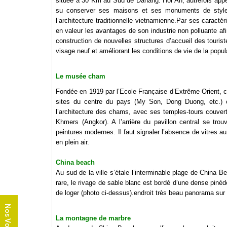
située à 30 Km au Sud de Danang. Hoi An, autrefois appel
su conserver ses maisons et ses monuments de style 
l’architecture traditionnelle vietnamienne.Par ses caractér
en valeur les avantages de son industrie non polluante afin 
construction de nouvelles structures d’accueil des touri
visage neuf et améliorant les conditions de vie de la popul
Le musée cham
Fondée en 1919 par l’Ecole Française d’Extrême Orient, ce
sites du centre du pays (My Son, Dong Duong, etc.) où
l’architecture des chams, avec ses temples-tours couverts 
Khmers (Angkor). A l’arrière du pavillon central se tro
peintures modernes. Il faut signaler l’absence de vitres a
en plein air.
China beach
Au sud de la ville s’étale l’interminable plage de China 
rare, le rivage de sable blanc est bordé d’une dense pinè
de loger (photo ci-dessus).endroit très beau panorama sur
Nos Voyages
La montagne de marbre