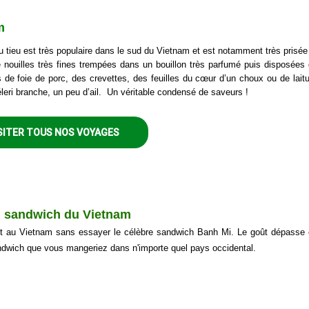
m
 tieu est très populaire dans le sud du Vietnam et est notamment très prisée 
nouilles très fines trempées dans un bouillon très parfumé puis disposées
s de foie de porc, des crevettes, des feuilles du cœur d’un choux ou de laitu
éleri branche, un peu d’ail. Un véritable condensé de saveurs !
SITER TOUS NOS VOYAGES
u sandwich du Vietnam
t au Vietnam sans essayer le célèbre sandwich Banh Mi. Le goût dépasse 
ndwich que vous mangeriez dans n'importe quel pays occidental.