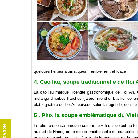
quelques herbes aromatiques. Terriblement efficace !
4. Cao lau, soupe traditionnelle de Hoi 
La cao lau marque l’identité gastronomique de Hoi An. 
mélange d’herbes fraîches (laitue, menthe, basilic, coriand
plat signature de Hoi An puisque selon la légende, seul l’eau
5 . Pho, la soupe emblématique du Vie
Le pho, prononcé presque comme le « feu » de pot-au-feu,
Nos Voyages
au sud de Hanoi, cette soupe traditionnelle se caractéris
auquel on ajoute de l’anis étoilé, de la cannelle, de la ca