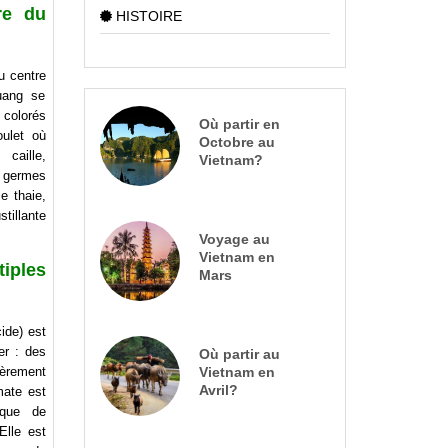
re du
HISTOIRE
u centre
uang se
 colorés
Où partir en
oulet où
Octobre au
caille,
Vietnam?
, germes
e thaie,
tillante
Voyage au
Vietnam en
iples
Mars
cide) est
er : des
Où partir au
Vietnam en
ièrement
Avril?
mate est
 que de
Elle est