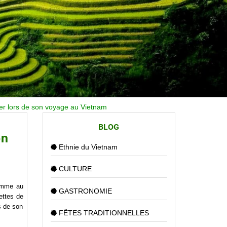
ter lors de son voyage au Vietnam
BLOG
on
Ethnie du Vietnam
CULTURE
somme au
GASTRONOMIE
ettes de
s de son
FÊTES TRADITIONNELLES