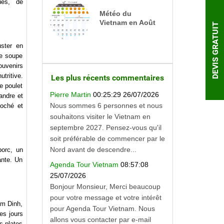
ues, de
Météo du
Vietnam en Août
DEVIS GRATUIT
n
ster en
ne soupe
uvenirs
tritive.
Les plus récents commentaires
e poulet
Pierre Martin
00:25:29 26/07/2026
andre et
Nous sommes 6 personnes et nous
loché et
souhaitons visiter le Vietnam en
septembre 2027. Pensez-vous qu'il
soit préférable de commencer par le
Nord avant de descendre...
porc, un
ante. Un
Agenda Tour Vietnam
08:57:08
25/07/2026
Bonjour Monsieur, Merci beaucoup
pour votre message et votre intérêt
am Dinh,
pour Agenda Tour Vietnam. Nous
es jours
allons vous contacter par e-mail
s plates