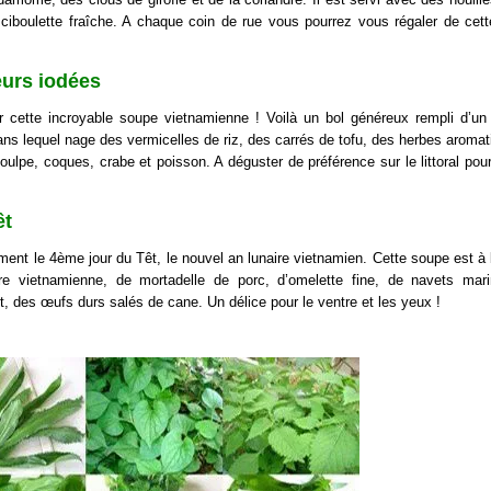
 ciboulette fraîche. A chaque coin de rue vous pourrez vous régaler de cet
eurs iodées
r cette incroyable soupe vietnamienne ! Voilà un bol généreux rempli d’un 
 dans lequel nage des vermicelles de riz, des carrés de tofu, des herbes aromat
oulpe, coques, crabe et poisson. A déguster de préférence sur le littoral pour 
êt
ent le 4ème jour du Têt, le nouvel an lunaire vietnamien. Cette soupe est à
ndre vietnamienne, de mortadelle de porc, d’omelette fine, de navets mar
, des œufs durs salés de cane. Un délice pour le ventre et les yeux !