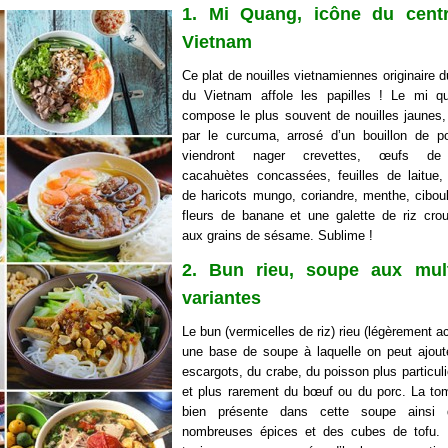
1. Mi Quang, icône du cent
Vietnam
Ce plat de nouilles vietnamiennes originaire d
du Vietnam affole les papilles ! Le mi q
compose le plus souvent de nouilles jaunes,
par le curcuma, arrosé d’un bouillon de p
viendront nager crevettes, œufs de 
cacahuètes concassées, feuilles de laitue
de haricots mungo, coriandre, menthe, ciboul
fleurs de banane et une galette de riz crous
aux grains de sésame. Sublime !
2. Bun rieu, soupe aux mult
variantes
Le bun (vermicelles de riz) rieu (légèrement a
une base de soupe à laquelle on peut ajout
escargots, du crabe, du poisson plus particul
et plus rarement du bœuf ou du porc. La to
bien présente dans cette soupe ainsi
nombreuses épices et des cubes de tofu. 