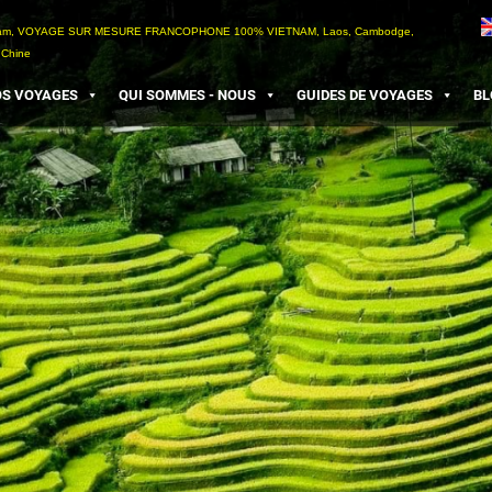
etnam, VOYAGE SUR MESURE FRANCOPHONE 100% VIETNAM, Laos, Cambodge,
 Chine
S VOYAGES
QUI SOMMES - NOUS
GUIDES DE VOYAGES
BL