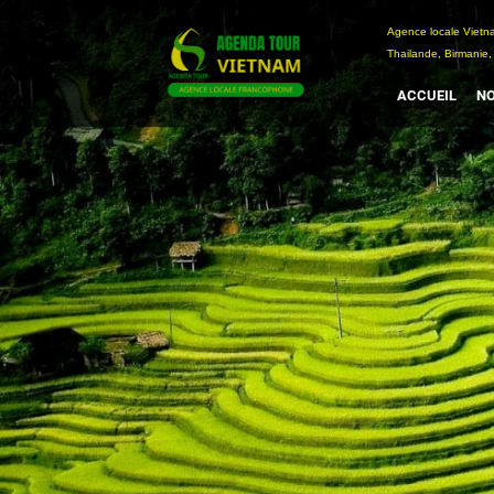
Passer
Agence locale Vi
au
Thailande, Birmanie,
contenu
ACCUEIL
NO