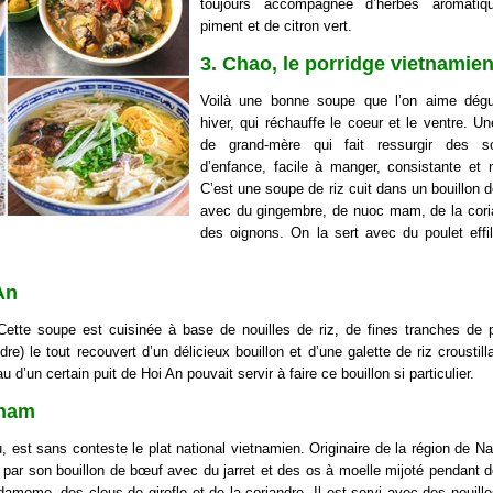
toujours accompagnée d’herbes aromatiq
piment et de citron vert.
3. Chao, le porridge vietnamie
Voilà une bonne soupe que l’on aime dégu
hiver, qui réchauffe le coeur et le ventre. U
de grand-mère qui fait ressurgir des so
d’enfance, facile à manger, consistante et nu
C’est une soupe de riz cuit dans un bouillon d
avec du gingembre, de nuoc mam, de la cori
des oignons. On la sert avec du poulet effi
An
Cette soupe est cuisinée à base de nouilles de riz, de fines tranches de 
re) le tout recouvert d’un délicieux bouillon et d’une galette de riz croustill
 d’un certain puit de Hoi An pouvait servir à faire ce bouillon si particulier.
tnam
 est sans conteste le plat national vietnamien. Originaire de la région de N
e par son bouillon de bœuf avec du jarret et des os à moelle mijoté pendant d
rdamome, des clous de girofle et de la coriandre. Il est servi avec des nouille