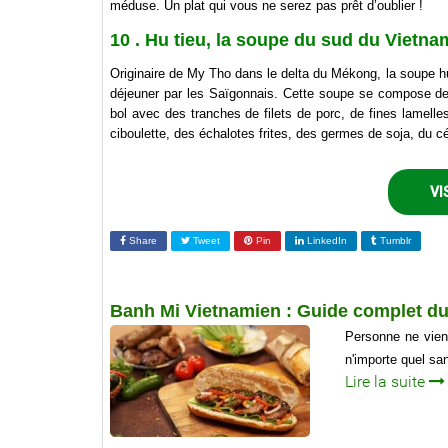
méduse. Un plat qui vous ne serez pas prêt d’oublier !
10 . Hu tieu, la soupe du sud du Vietna
Originaire de My Tho dans le delta du Mékong, la soupe hu
déjeuner par les Saïgonnais. Cette soupe se compose de 
bol avec des tranches de filets de porc, de fines lamelle
ciboulette, des échalotes frites, des germes de soja, du c
VI
Share
Tweet
Pin
LinkedIn
Tumblr
Banh Mi Vietnamien : Guide complet d
Personne ne vien
n'importe quel sa
Lire la suite